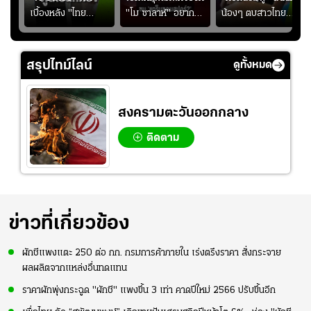
เบื้องหลัง "ไทย
"โม ซาลาห์" อยาก
น้องๆ ตบสาวไทย
ง
BUS" บังเอิญเจอขอ
ย้ายซบ "แทร็บซอนส
ปล่อยจอย โชว์ลูกคอ
ไป
ถ่ายรูปที่ฟู้ดแลนด์
ปอร์"
สเต็ปเต้น "เปิดใจ
สาวแต"
สรุปไทม์ไลน์
ดูทั้งหมด
สงครามตะวันออกกลาง
ติดตาม
ข่าวที่เกี่ยวข้อง
ผักชีแพงแตะ 250 ต่อ กก. กรมการค้าภายใน เร่งตรึงราคา สั่งกระจาย
ผลผลิตจากแหล่งอื่นทดแทน
ราคาผักพุ่งกระฉูด "ผักชี" แพงขึ้น 3 เท่า คาดปีใหม่ 2566 ปรับขึ้นอีก