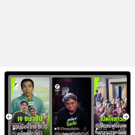
...
01:23
00:33
02:22
"เจ ชนาธิป" เล่า
เปิดเหตุผลที่แท้จริงที่
"กัปตันชมพู่" นำทีม