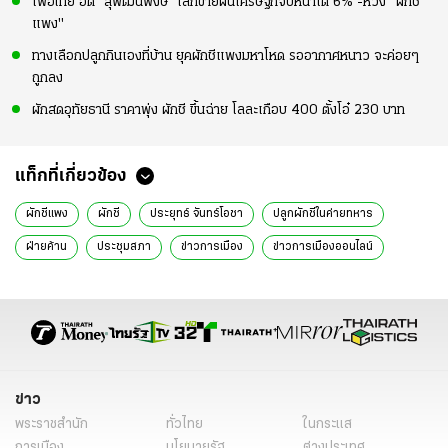
เพื่อไทย อัด “สุพัฒนพงษ์” เลิกขายฝันเศรษฐกิจปีหน้าโต 6% -ห่วง "ผักชี
แพง"
ทางเลือกปลูกกินเองที่บ้าน ยุคผักชีแพงมหาโหด รออากาศหนาว จะค่อยๆ
ถูกลง
ผักสดอุทัยธานี ราคาพุ่ง ผักชี ขึ้นฉ่าย โลละเกือบ 400 ตั้งโอ๋ 230 บาท
แท็กที่เกี่ยวข้อง
ผักชีแพง
ผักชี
ประยุทธ์ จันทร์โอชา
ปลูกผักชีในค่ายทหาร
ฝ่ายค้าน
ประชุมสภา
ข่าวการเมือง
ข่าวการเมืองออนไลน์
ข่าวการเมืองล่าสุด
ข่าว
พระราชสำนัก
ทั่วไทย
ในกระแส
การเมือง
นโยบายรัฐ
ต่างประเทศ