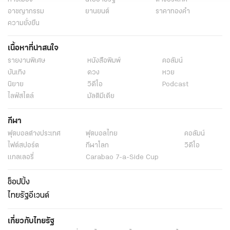
อาชญากรรม
ยานยนต์
ราคาทองคำ
ความยั่งยืน
เนื้อหาที่น่าสนใจ
รายงานพิเศษ
หนังสือพิมพ์
คอลัมน์
บันเทิง
ดวง
หวย
นิยาย
วิดีโอ
Podcast
ไลฟ์สไตล์
มัลติมีเดีย
กีฬา
ฟุตบอลต่่างประเทศ
ฟุตบอลไทย
คอลัมน์
ไฟต์สปอร์ต
กีฬาโลก
วิดีโอ
แกลเลอรี่
Carabao 7-a-Side Cup
ช็อปปิ้ง
ไทยรัฐอีเวนต์
เกี่ยวกับไทยรัฐ