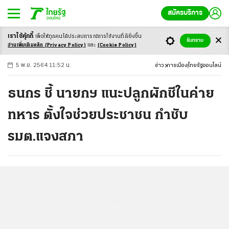
สมัครบริการ
เราใช้คุ้กกี้
เพื่อให้ทุกคนได้ประสบ
การณ์การใช้งานที่ดียิ่งขึ้น
+
ก
ก
-ก
รับทราบ
อ่านเพิ่มเติมคลิก
(Privacy Policy)
และ
(Cookie Policy)
5 พ.ย. 2564 11:52 น.
ข่าว
การเมือง
ไทยรัฐออนไลน์
ธนกร ชี้ นายกฯ แนะปลูกผักชีในค่าย
ทหาร ตั้งใจช่วยประชาชน กำชับ
รมต.แจงสภา
...