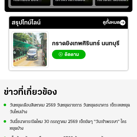
"
ว่าการเปิดโอกาสให้
อย่างต่อเนื่อง พร้อม
เมียนมา อาเซียน คัพ
่ใบ?
แข้งดาวรุ่งลงสนาม
พยายามลงสนามให้
2026 #ฟุตบอล
อย่างต่อเนื่อง
มากขึ้น เพื่อเรียก
#ทีมชาติไทย
สรุปไทม์ไลน์
ดูทั้งหมด
ความมั่นใจ
กราดยิงเทพศิรินทร์ นนทบุรี
ติดตาม
ข่าวที่เกี่ยวข้อง
วันหยุดเดือนสิงหาคม 2569 วันหยุดราชการ วันหยุดธนาคาร เช็กเลยหยุด
วันไหนบ้าง
วันนี้ธนาคารเปิดไหม 30 กรกฎาคม 2569 เช็กชัดๆ "วันเข้าพรรษา" ใคร
หยุดบ้าง