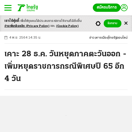
สมัครบริการ
เราใช้คุ้กกี้
เพื่อให้ทุกคนได้ประสบ
การณ์การใช้งานที่ดียิ่งขึ้น
+
ก
ก
-ก
รับทราบ
อ่านเพิ่มเติมคลิก
(Privacy Policy)
และ
(Cookie Policy)
4 พ.ย. 2564 14:35 น.
ข่าว
การเมือง
ไทยรัฐออนไลน์
เคาะ 28 ธ.ค. วันหยุดภาคตะวันออก -
เพิ่มหยุดราชการกรณีพิเศษปี 65 อีก
4 วัน
...