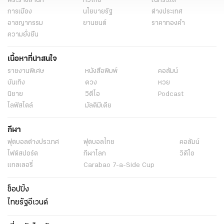
พระราชสำนัก
ทั่วไทย
ในกระแส
การเมือง
นโยบายรัฐ
ต่างประเทศ
อาชญากรรม
ยานยนต์
ราคาทองคำ
ความยั่งยืน
เนื้อหาที่น่าสนใจ
รายงานพิเศษ
หนังสือพิมพ์
คอลัมน์
บันเทิง
ดวง
หวย
นิยาย
วิดีโอ
Podcast
ไลฟ์สไตล์
มัลติมีเดีย
กีฬา
ฟุตบอลต่่างประเทศ
ฟุตบอลไทย
คอลัมน์
ไฟต์สปอร์ต
กีฬาโลก
วิดีโอ
แกลเลอรี่
Carabao 7-a-Side Cup
ช็อปปิ้ง
ไทยรัฐอีเวนต์