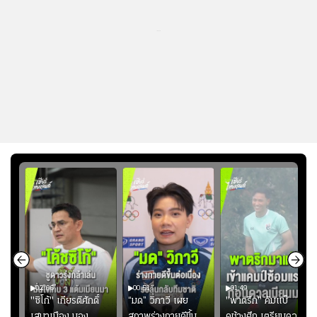
...
02:06
00:51
01:49
ียร์
"ซิโก้" เกียรติศักดิ์
“มด” วิภาวี เผย
"พาตริก" คัมแบ็
บ
เสนาเมือง มอง
สภาพร่างกายดีขึ้น
คช้างศึก เตรียมดวล