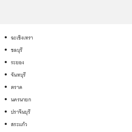
ฉะเชิงเทรา
ชลบุรี
ระยอง
จันทบุรี
ตราด
นครนายก
ปราจีนบุรี
สระแก้ว