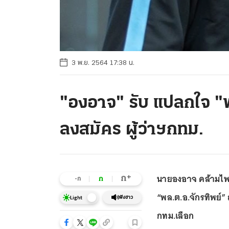
3 พ.ย. 2564 17:38 น.
"องอาจ" รับ แปลกใจ "พ
ลงสมัคร ผู้ว่าฯกทม.
นายองอาจ คล้ามไพบ
+
ก
ก
-ก
“พล.ต.อ.จักรทิพย์” 
ฟังข่าว
Light
กทม.เลือก