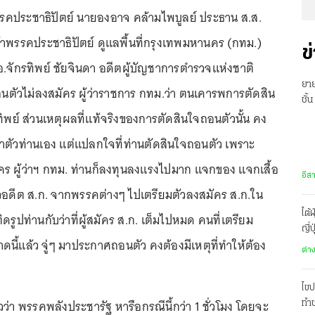
ที่พรรคประชาธิปัตย์ นายองอาจ คล้ามไพบูลย์ ประธาน ส.ส.
พรรคประชาธิปัตย์ ดูแลพื้นที่กรุงเทพมหานคร (กทม.)
ข
อ.จักรทิพย์ ชัยจินดา อดีตผู้บัญชาการตำรวจแห่งชาติ
ยาย
ตัวไม่ลงสมัคร ผู้ว่าราชการ กทม.ว่า ตนเคารพการตัดสิน
ชั้
ิพย์ ส่วนเหตุผลที่แท้จริงของการตัดสินใจถอนตัวนั้น คง
พร้
่าตัวท่านเอง แต่แปลกใจที่ท่านตัดสินใจถอนตัว เพราะ
คร ผู้ว่าฯ กทม. ท่านก็ลงทุนลงแรงไปมาก แจกของ แจกเสื้อ
อีส
วอดีต ส.ก. จากพรรคต่างๆ ไปเตรียมตัวลงสมัคร ส.ก.ใน
ไต้
ติดรูปท่านกับว่าที่ผู้สมัคร ส.ก. เต็มไปหมด คนที่เตรียม
ญี่
นี้แล้ว จู่ๆ มาประกาศถอนตัว คงต้องมีเหตุที่ทำให้ต้อง
ต่า
ไขป
วว่า พรรคพลังประชารัฐ หารือกรณีนี้กว่า 1 ชั่วโมง โดยจะ
ทำช