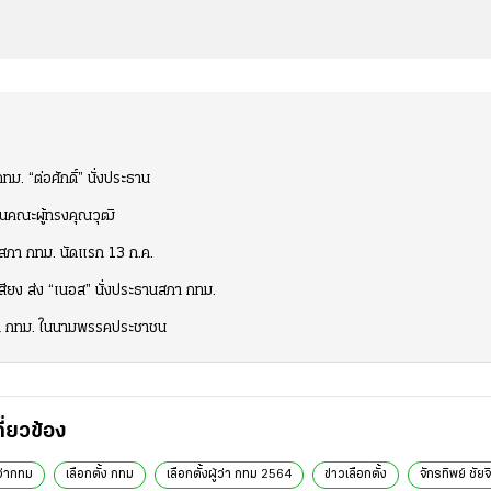
ทม. “ต่อศักดิ์” นั่งประธาน
ป็นคณะผู้ทรงคุณวุฒิ
ุมสภา กทม. นัดแรก 13 ก.ค.
ียง ส่ง “เนอส” นั่งประธานสภา กทม.
สภา กทม. ในนามพรรคประชาชน
กี่ยวข้อง
้ว่ากทม
เลือกตั้ง กทม
เลือกตั้งผู้ว่า กทม 2564
ข่าวเลือกตั้ง
จักรทิพย์ ชัย