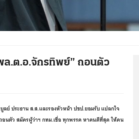
ล.ต.อ.จักรทิพย์” ถอนตัว
ูลย์ ประธาน ส.ส.และรองหัวหน้า ปชป.ยอมรับ แปลกใจ
ถอนตัว สมัครผู้ว่าฯ กทม.เชื่อ ทุกพรรค หาคนดีที่สุด ให้คน