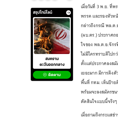
เมื่อวันที่ 3 พ.ย. 
สรุปไทม์ไลน์
พรรค และรองหัวหน้า
กล่าวถึงกรณี พล.ต.
(ผบ.ตร.) ประกาศถอน
ใจของ พล.ต.อ.จักรท
ไม่มีใครทราบดีไปกว
สงคราม
ตั้งแต่ประกาศลงสมั
ตะวันออกกลาง
เยอะมาก มีการดึงตั
ติดตาม
พื้นที่ กทม. เห็นป้าย
พร้อมจะลงสมัครขนาด
ตัดสินใจแบบนี้จริงๆ
เมื่อถามถึงกระแสข่า