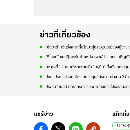
ข่าวที่เกี่ยวข้อง
“ชัชชาติ” เซ็นตั้งคณะที่ปรึกษาผู้ทรงคุณวุฒิของผู้ว่าฯ ก
“วิโรจน์” ขอปฏิเสธรับตำแหน่ง เผยผู้ว่าฯ กทม. เชิญเ
สก.ชุดที่ 14 ตบเท้ารายงานตัว “อนุทิน” สั่งเรียกประช
ปชน. ประกาศรวมเสียง สก. กลุ่มอิสระ-คนทำงาน 37 เส
ประวัติ “เนอส ภัทราภรณ์” ประกาศชิงเก้าอี้ประธาน
แชร์ข่าว
แท็กที่เ
เลือกตั้งผู