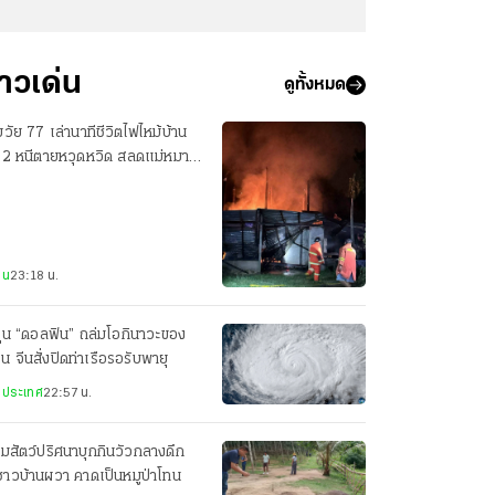
่าวเด่น
ดูทั้งหมด
วัย 77 เล่านาทีชีวิตไฟไหม้บ้าน
น 2 หนีตายหวุดหวิด สลดแม่หมา
อมลูกน้อยดับ 7 ตัว
าน
23:18 น.
ฝุ่น “ดอลฟิน” ถล่มโอกินาวะของ
ปุ่น จีนสั่งปิดท่าเรือรอรับพายุ
งประเทศ
22:57 น.
มสัตว์ปริศนาบุกกินวัวกลางดึก
าวบ้านผวา คาดเป็นหมูป่าโทน