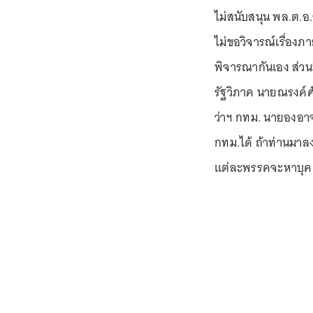
ไม่สนับสนุน พล.ต.อ.
ไม่ขอวิจารณ์เรื่อง
พิจารณากันเอง ส่วนท
รัฐวิภาค นายณรงค์ศั
ว่าฯ กทม. นายองอาจ 
กทม.ได้ ถ้าท่านมาลง
แต่ละพรรคจะหาบุคคล