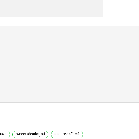
จินดา
องอาจ คล้ามไพบูลย์
ส.ส.ประชาธิปัตย์