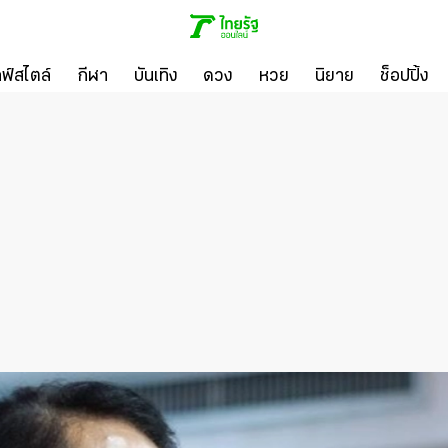
ลฟ์สไตล์
กีฬา
บันเทิง
ดวง
หวย
นิยาย
ช็อปปิ้ง