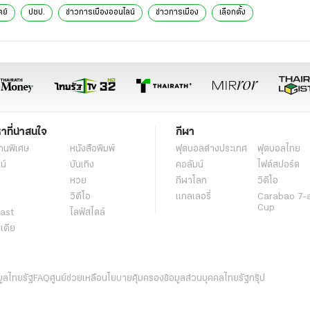
ตย์
ปชป.
ข่าวการเมืองออนไลน์
ข่าวการเมือง
เลือกตั้ง
หาที่น่าสนใจ
กีฬา
านพิเศษ
หนังสือพิมพ์
ฟุตบอลต่่างประเทศ
ฟุตบอลไทย
น์
บันเทิง
คอลัมน์
ไฟต์สปอร์ต
หวย
กีฬาโลก
วิดีโอ
วิดีโอ
แกลเลอรี่
Carabao 7-
Cup
ast
ไลฟ์สไตล์
ีเดีย
มูลไทยรัฐ
FAQ
ศูนย์ช่วยเหลือ
นโยบายคุ้มครองข้อมูลส่วนบุคคลไทยรัฐกรุ๊ป