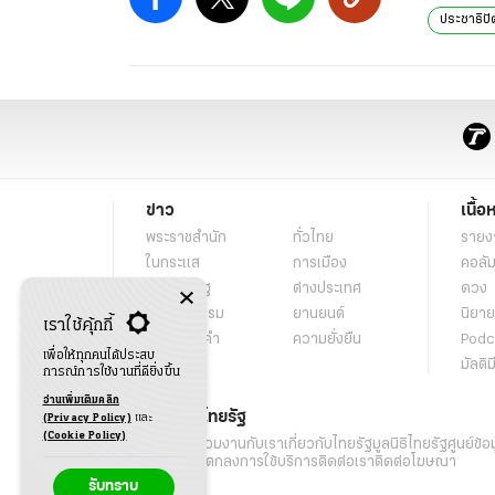
ประชาธิปั
ข่าว
เนื้อ
พระราชสำนัก
ทั่วไทย
รายง
ในกระแส
การเมือง
คอลัม
นโยบายรัฐ
ต่างประเทศ
ดวง
อาชญากรรม
ยานยนต์
นิยาย
เราใช้คุ้กกี้
ราคาทองคำ
ความยั่งยืน
Podc
เพื่อให้ทุกคนได้ประสบ
มัลติม
การณ์การใช้งานที่ดียิ่งขึ้น
อ่านเพิ่มเติมคลิก
เกี่ยวกับไทยรัฐ
(Privacy Policy)
และ
(Cookie Policy)
กิจกรรม
ร่วมงานกับเรา
เกี่ยวกับไทยรัฐ
มูลนิธิไทยรัฐ
ศูนย์ข้อ
เงื่อนไขข้อตกลงการใช้บริการ
ติดต่อเรา
ติดต่อโฆษณา
รับทราบ