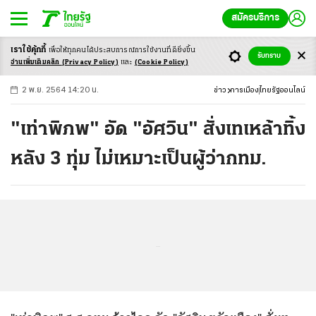
สมัครบริการ
เราใช้คุ้กกี้
เพื่อให้ทุกคนได้ประสบ
การณ์การใช้งานที่ดียิ่งขึ้น
+
ก
ก
-ก
รับทราบ
อ่านเพิ่มเติมคลิก
(Privacy Policy)
และ
(Cookie Policy)
2 พ.ย. 2564 14:20 น.
ข่าว
การเมือง
ไทยรัฐออนไลน์
"เท่าพิภพ" อัด "อัศวิน" สั่งเทเหล้าทิ้ง
หลัง 3 ทุ่ม ไม่เหมาะเป็นผู้ว่ากทม.
...