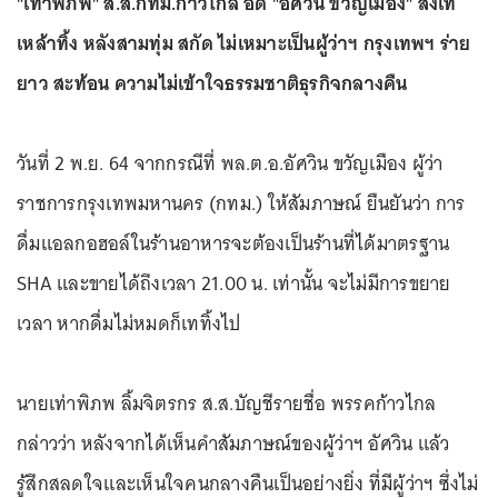
"เท่าพิภพ" ส.ส.กทม.ก้าวไกล อัด "อัศวิน ขวัญเมือง" สั่งเท
เหล้าทิ้ง หลังสามทุ่ม สกัด ไม่เหมาะเป็นผู้ว่าฯ กรุงเทพฯ ร่าย
ยาว สะท้อน ความไม่เข้าใจธรรมชาติธุรกิจกลางคืน
วันที่ 2 พ.ย. 64 จากกรณีที่ พล.ต.อ.อัศวิน ขวัญเมือง ผู้ว่า
ราชการกรุงเทพมหานคร (กทม.) ให้สัมภาษณ์ ยืนยันว่า การ
ดื่มแอลกอฮอล์ในร้านอาหารจะต้องเป็นร้านที่ได้มาตรฐาน
SHA และขายได้ถึงเวลา 21.00 น. เท่านั้น จะไม่มีการขยาย
เวลา หากดื่มไม่หมดก็เททิ้งไป
นายเท่าพิภพ ลิ้มจิตรกร ส.ส.บัญชีรายชื่อ พรรคก้าวไกล
กล่าวว่า หลังจากได้เห็นคำสัมภาษณ์ของผู้ว่าฯ อัศวิน เเล้ว
รู้สึกสลดใจเเละเห็นใจคนกลางคืนเป็นอย่างยิ่ง ที่มีผู้ว่าฯ ซึ่งไม่