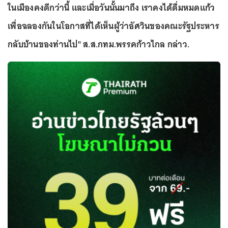
ในเมืองคงดีกว่านี้ เเละเมื่อวันนั้นมาถึง เราคงได้ดื่มหมดเเก้ว
เพื่อฉลองกันในโอกาสที่ได้เห็นผู้ว่าอัศวินของคณะรัฐประหาร
กลับบ้านของท่านไป" ส.ส.กทม.พรรคก้าวไกล กล่าว.