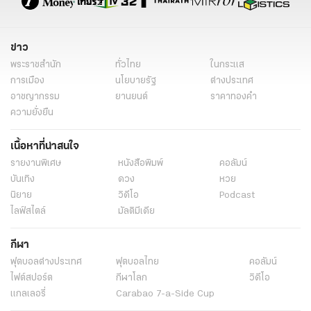
ข่าว
พระราชสำนัก
ทั่วไทย
ในกระแส
การเมือง
นโยบายรัฐ
ต่างประเทศ
อาชญากรรม
ยานยนต์
ราคาทองคำ
ความยั่งยืน
เนื้อหาที่น่าสนใจ
รายงานพิเศษ
หนังสือพิมพ์
คอลัมน์
บันเทิง
ดวง
หวย
นิยาย
วิดีโอ
Podcast
ไลฟ์สไตล์
มัลติมีเดีย
กีฬา
ฟุตบอลต่่างประเทศ
ฟุตบอลไทย
คอลัมน์
ไฟต์สปอร์ต
กีฬาโลก
วิดีโอ
แกลเลอรี่
Carabao 7-a-Side Cup