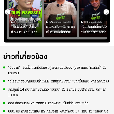
01:45
00:58
00:33
มรับ
"พรพรรณ" ปักธง
ตามหาตัวแทน "กาเซ
เปิดเหตุผลที่แท้จริงที่
ุก
เป้าหมายต่อไป คว้า
มีโร่" สเปคไหนที่ใช่
"โม ซาลาห์" อยาก
แชมป์ชิงแชมป์
สำหรับแมนยูยุค
ย้ายซบ "แทร็บซอนส
ญ
เอเชีย เพื่อตั๋ว
"คาร์ริค 2.0"?
ปอร์"
โอลิมปิก
ข่าวที่เกี่ยวข้อง
“ชัชชาติ” เซ็นตั้งคณะที่ปรึกษาผู้ทรงคุณวุฒิของผู้ว่าฯ กทม. “ต่อศักดิ์” นั่ง
ประธาน
“วิโรจน์” ขอปฏิเสธรับตำแหน่ง เผยผู้ว่าฯ กทม. เชิญเป็นคณะผู้ทรงคุณวุฒิ
สก.ชุดที่ 14 ตบเท้ารายงานตัว “อนุทิน” สั่งเรียกประชุมสภา กทม. นัดแรก
13 ก.ค.
กกต.มีมติรับรองผล “ชัชชาติ สิทธิพันธ์ุ” เป็นผู้ว่าฯกทม.แล้ว
ปชน. ประกาศรวมเสียง สก. กลุ่มอิสระ-คนทำงาน 37 เสียง ส่ง “เนอส” นั่ง