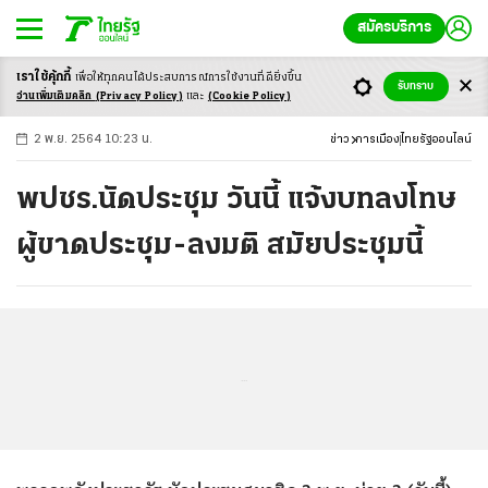
สมัครบริการ
เราใช้คุ้กกี้
เพื่อให้ทุกคนได้ประสบ
การณ์การใช้งานที่ดียิ่งขึ้น
+
ก
ก
-ก
รับทราบ
อ่านเพิ่มเติมคลิก
(Privacy Policy)
และ
(Cookie Policy)
2 พ.ย. 2564 10:23 น.
ข่าว
การเมือง
ไทยรัฐออนไลน์
พปชร.นัดประชุม วันนี้ แจ้งบทลงโทษ
ผู้ขาดประชุม-ลงมติ สมัยประชุมนี้
...