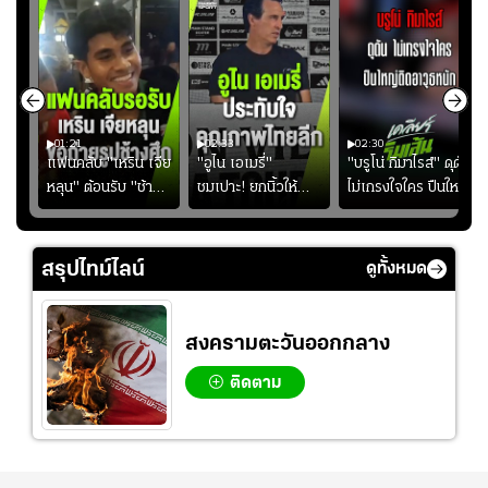
01:21
02:33
02:30
ไน
แฟนคลับ "เหริน เจีย
"อูไน เอเมรี่"
"บรูโน่ กิมาไรส์" ดุดัน
ง
หลุน" ต้อนรับ "ช้าง
ชมเปาะ! ยกนิ้วให้
ไม่เกรงใจใคร ปืนใหญ่
ัง
ศึก" กลับบ้าน
แท็กติกบีจี แฮปปี้
เสิรมอาวุธหนัก
ธุ์
สุดๆ กับการเยือนไทย
ปี
สรุปไทม์ไลน์
ดูทั้งหมด
สงครามตะวันออกกลาง
ติดตาม