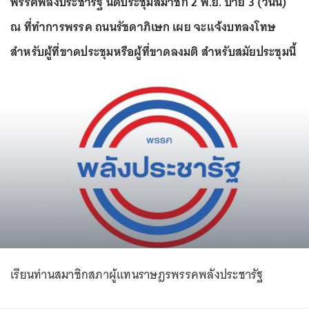
พรรคพลังประชารัฐ นัดประชุมสมาชิก 2 พ.ย. บ่าย 3 (วันนี้)
ณ ที่ทำการพรรค ถนนรัชดาภิเษก เผย จะแจ้งบทลงโทษ
สำหรับผู้ที่ขาดประชุมหรือผู้ที่ขาดลงมติ สำหรับสมัยประชุมนี้
เรียนท่านสมาชิกสภาผู้แทนราษฎรพรรคพลังประชารัฐ