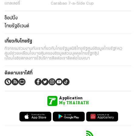
แกลเลอรี่
Carabao 7-a-Side Cup
ช็อปปิ้ง
ไทยรัฐอีเวนต์
เกี่ยวกับไทยรัฐ
กิจกรรม
ร่วมงานกับเรา
เกี่ยวกับไทยรัฐ
มูลนิธิไทยรัฐ
ศูนย์ข้อมูลไทยรัฐ
FAQ
ศูนย์ช่วยเหลือ
นโยบายคุ้มครองข้อมูลส่วนบุคคลไทยรัฐกรุ๊ป
เงื่อนไขข้อตกลงการใช้บริการ
ติดต่อเรา
ติดต่อโฆษณา
ติดตามเราได้ที่
Application
My THAIRATH