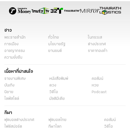
ข่าว
พระราชสำนัก
ทั่วไทย
ในกระแส
การเมือง
นโยบายรัฐ
ต่างประเทศ
อาชญากรรม
ยานยนต์
ราคาทองคำ
ความยั่งยืน
เนื้อหาที่น่าสนใจ
รายงานพิเศษ
หนังสือพิมพ์
คอลัมน์
บันเทิง
ดวง
หวย
นิยาย
วิดีโอ
Podcast
ไลฟ์สไตล์
มัลติมีเดีย
กีฬา
ฟุตบอลต่่างประเทศ
ฟุตบอลไทย
คอลัมน์
ไฟต์สปอร์ต
กีฬาโลก
วิดีโอ