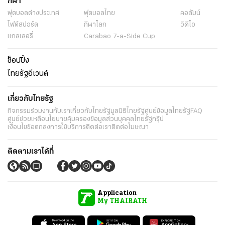
กีฬา
ฟุตบอลต่่างประเทศ
ฟุตบอลไทย
คอลัมน์
ไฟต์สปอร์ต
กีฬาโลก
วิดีโอ
แกลเลอรี่
Carabao 7-a-Side Cup
ช็อปปิ้ง
ไทยรัฐอีเวนต์
เกี่ยวกับไทยรัฐ
กิจกรรม
ร่วมงานกับเรา
เกี่ยวกับไทยรัฐ
มูลนิธิไทยรัฐ
ศูนย์ข้อมูลไทยรัฐ
FAQ
ศูนย์ช่วยเหลือ
นโยบายคุ้มครองข้อมูลส่วนบุคคลไทยรัฐกรุ๊ป
เงื่อนไขข้อตกลงการใช้บริการ
ติดต่อเรา
ติดต่อโฆษณา
ติดตามเราได้ที่
Application
My THAIRATH