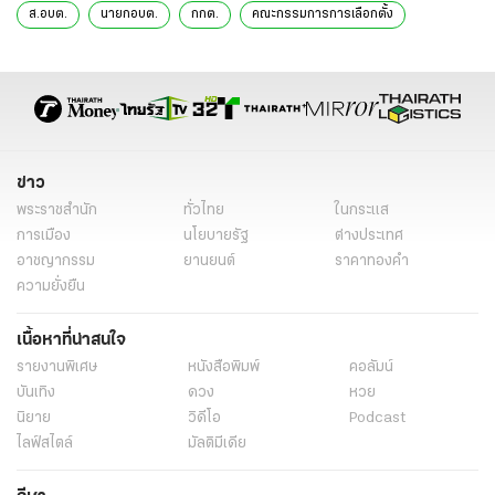
ส.อบต.
นายกอบต.
กกต.
คณะกรรมการการเลือกตั้ง
ข่าวการเมือง
ข่าวการเมืองออนไลน์
เลือกตั้ง
ข่าว
พระราชสำนัก
ทั่วไทย
ในกระแส
การเมือง
นโยบายรัฐ
ต่างประเทศ
อาชญากรรม
ยานยนต์
ราคาทองคำ
ความยั่งยืน
เนื้อหาที่น่าสนใจ
รายงานพิเศษ
หนังสือพิมพ์
คอลัมน์
บันเทิง
ดวง
หวย
นิยาย
วิดีโอ
Podcast
ไลฟ์สไตล์
มัลติมีเดีย