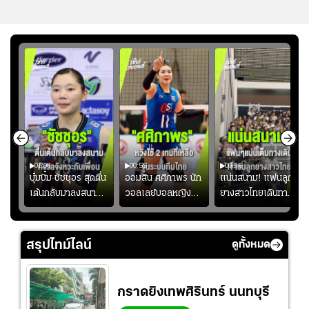
01:08
00:55
00:36
ก
บุ๋มบิ๋ม ชัชชุอร สุดตื่น
ออมสิน ศศิภาพร นัก
แน่นสนาม! แฟนลูก
เต้นกลับมาลงสนาม
วอลเลย์บอลหญิงทีม
ยางสาวไทยเดินทาง
ุ๋ม
ให้ทีมชาติ แอบกังวล
ชาติไทย หวังใช้ 2
เข้ามาเชียร์สาวไทย
ัง
จังหวะไม่เข้ากับเพื่อน
เกมที่เหลือ ปรับจู
อย่างคึกคัก เพื่อให้
ย
นระบบทีมก่อนลุยชิง
กำลังใจ ก่อนที่สาว
สรุปไทม์ไลน์
ดูทั้งหมด
แชมป์เอเชีย
ไทยจะคว้าชัย
กราดยิงเทพศิรินทร์ นนทบุรี