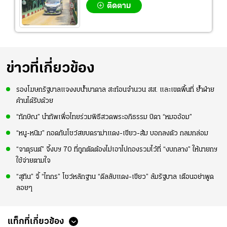
ติดตาม
ข่าวที่เกี่ยวข้อง
รองโฆษกรัฐบาลแจงงบน้ำบาดาล สะท้อนจำนวน สส. และเขตพื้นที่ ย้ำฝ่าย
ค้านได้รับด้วย
“ทักษิณ” นำทัพเพื่อไทยร่วมพิธีสวดพระอภิธรรม บิดา “หมออ้อม”
“หนู-หนิม” กอดกันโชว์สยบดราม่าแดง-เขียว-ส้ม บอกลงตัว กลมกล่อม
“จาตุรนต์” จี้งบฯ 70 ที่ถูกตัดต้องไม่เอาไปกองรวมไว้ที่ “งบกลาง” ให้นายกฯ
ใช้จ่ายตามใจ
“สุทิน” จี้ “ไทกร” โชว์หลักฐาน “ดีลลับแดง-เขียว” ล้มรัฐบาล เตือนอย่าพูด
ลอยๆ
แท็กที่เกี่ยวข้อง