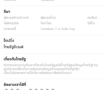
ไลฟ์สไตล์
มัลติมีเดีย
กีฬา
ฟุตบอลต่่างประเทศ
ฟุตบอลไทย
คอลัมน์
ไฟต์สปอร์ต
กีฬาโลก
วิดีโอ
แกลเลอรี่
Carabao 7-a-Side Cup
ช็อปปิ้ง
ไทยรัฐอีเวนต์
เกี่ยวกับไทยรัฐ
กิจกรรม
ร่วมงานกับเรา
เกี่ยวกับไทยรัฐ
มูลนิธิไทยรัฐ
ศูนย์ข้อมูลไทยรัฐ
FAQ
ศูนย์ช่วยเหลือ
นโยบายคุ้มครองข้อมูลส่วนบุคคลไทยรัฐกรุ๊ป
เงื่อนไขข้อตกลงการใช้บริการ
ติดต่อเรา
ติดต่อโฆษณา
ติดตามเราได้ที่
Application
My THAIRATH