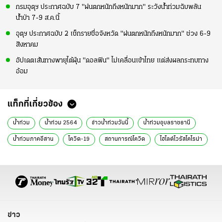
กรมอุตุฯ ประกาศฉบับ 7 "ฝนตกหนักถึงหนักมาก" ระวังน้ำท่วมฉับพลัน
น้ำป่า 7-9 ส.ค.นี้
อุตุฯ ประกาศฉบับ 2 เช็กรายชื่อจังหวัด "ฝนตกหนักถึงหนักมาก" ช่วง 6-9
สิงหาคม
อัปเดตเส้นทางพายุไต้ฝุ่น "ดอลฟิน" ไม่เคลื่อนเข้าไทย แต่ส่งผลกระทบทาง
อ้อม
แท็กที่เกี่ยวข้อง
น้ำท่วม
น้ำท่วม 2564
ข่าวน้ำท่วมวันนี้
น้ำท่วมอุบลราชธานี
น้ำท่วมภาคอีสาน
โควิด-19
สถานการณ์โควิด
ไฮไลต์ไวรัสโคโรน่า
โควิดวันนี้
เปิดประเทศ
พลิกโฉมประเทศ
ประยุทธ์ จันทร์โอชา
พลังสามัคคีคนไทย
ฉีดวัคซีน
วินัยคนไทย
ข่าวการเมือง
ข่าวการเมืองออนไลน์
ข่าวทั่วไป
ข่าว