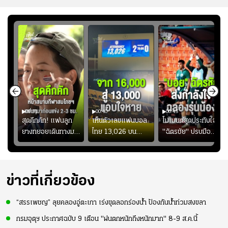
00:51
00:40
00:45
้ช
สุดคึกคัก! แฟนลูก
เห็นตัวเลขแฟนบอล
โมเมนต์สุดประทับใจ!
ม
ยางทยอยเดินทางมา
ไทย 13,026 บน
"ฉัตรชัย" ปรบมือ
า
หน้าสนามกีฬา
สกอร์บอร์ดแล้วแอบ
ฉลองประตูแรกให้
่สุด
สมโภชฯ กันอย่าง
ใจหาย น้อยกว่านัดที่
ดาวรุ่ง "เจะฮานาฟี"
คึกคัก ก่อนเกมเริ่ม
แล้วเจอมาเลเซียตั้ง
ในสีเสื้อช้างศึกชุด
2-3 ชั่วโมง
อย่างเห็นได้ชัด
ใหญ่
ข่าวที่เกี่ยวข้อง
“สรรเพชญ” ลุยคลองอู่ตะเภา เร่งขุดลอกร่องน้ำ ป้องกันน้ำท่วมสงขลา
กรมอุตุฯ ประกาศฉบับ 9 เตือน "ฝนตกหนักถึงหนักมาก" 8-9 ส.ค.นี้