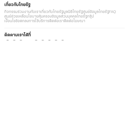
เกี่ยวกับไทยรัฐ
กิจกรรม
ร่วมงานกับเรา
เกี่ยวกับไทยรัฐ
มูลนิธิไทยรัฐ
ศูนย์ข้อมูลไทยรัฐ
FAQ
ศูนย์ช่วยเหลือ
นโยบายคุ้มครองข้อมูลส่วนบุคคลไทยรัฐกรุ๊ป
เงื่อนไขข้อตกลงการใช้บริการ
ติดต่อเรา
ติดต่อโฆษณา
ติดตามเราได้ที่
Application
My THAIRATH
วันเสาร์ที่ 8 สิงหาคม 2569 เวลา 15:28 น.