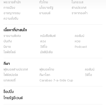
พระราชสำนัก
ทั่วไทย
ในกระแส
การเมือง
นโยบายรัฐ
ต่างประเทศ
อาชญากรรม
ยานยนต์
ราคาทองคำ
ความยั่งยืน
เนื้อหาที่น่าสนใจ
รายงานพิเศษ
หนังสือพิมพ์
คอลัมน์
บันเทิง
ดวง
หวย
นิยาย
วิดีโอ
Podcast
ไลฟ์สไตล์
มัลติมีเดีย
กีฬา
ฟุตบอลต่่างประเทศ
ฟุตบอลไทย
คอลัมน์
ไฟต์สปอร์ต
กีฬาโลก
วิดีโอ
แกลเลอรี่
Carabao 7-a-Side Cup
ช็อปปิ้ง
ไทยรัฐอีเวนต์