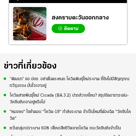
สงครามตะวันออกกลาง
ติดตาม
ข่าวที่เกี่ยวข้อง
“พัฒนา” ขอ ปชช. อย่าตื่นตระหนก โควิดพันธุ์ใหม่ระบาด ชี้ยังไม่มีสัญญาณ
ทวีรุนแรง มั่นใจเอาอยู่
โควิดสายพันธุ์ใหม่ Cicada (BA.3.2) น่ากลัวแค่ไหน? สรุปชัดอาการเด่น-
วัคซีนยังเอาอยู่หรือไม่
"หมอยง" ไขคำตอบ "โควิด-19" กำลังระบาด จำเป็นไหมที่ต้องฉีด "วัคซีนโค
วิด"
หวั่นกลุ่มเปราะบาง 608 เสี่ยงเสียชีวิตจากโควิด แนะวัคซีนยังจำเป็น