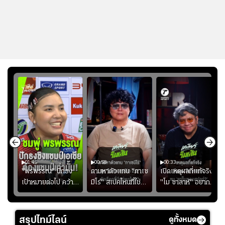
01:45
00:58
00:33
มรับ
"พรพรรณ" ปักธง
ตามหาตัวแทน "กาเซ
เปิดเหตุผลที่แท้จริงที่
ุก
เป้าหมายต่อไป คว้า
มีโร่" สเปคไหนที่ใช่
"โม ซาลาห์" อยาก
แชมป์ชิงแชมป์
สำหรับแมนยูยุค
ย้ายซบ "แทร็บซอนส
ญ
เอเชีย เพื่อตั๋ว
"คาร์ริค 2.0"?
ปอร์"
โอลิมปิก
สรุปไทม์ไลน์
ดูทั้งหมด