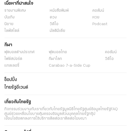
เนื้อหาที่น่าสนใจ
รายงานพิเศษ
หนังสือพิมพ์
คอลัมน์
บันเทิง
ดวง
หวย
นิยาย
วิดีโอ
Podcast
ไลฟ์สไตล์
มัลติมีเดีย
กีฬา
ฟุตบอลต่่างประเทศ
ฟุตบอลไทย
คอลัมน์
ไฟต์สปอร์ต
กีฬาโลก
วิดีโอ
แกลเลอรี่
Carabao 7-a-Side Cup
ช็อปปิ้ง
ไทยรัฐอีเวนต์
เกี่ยวกับไทยรัฐ
กิจกรรม
ร่วมงานกับเรา
เกี่ยวกับไทยรัฐ
มูลนิธิไทยรัฐ
ศูนย์ข้อมูลไทยรัฐ
FAQ
ศูนย์ช่วยเหลือ
นโยบายคุ้มครองข้อมูลส่วนบุคคลไทยรัฐกรุ๊ป
เงื่อนไขข้อตกลงการใช้บริการ
ติดต่อเรา
ติดต่อโฆษณา