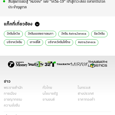
สิ้นสุดการต่อสู้ "หมอยง" เผย "โควิด-19" เข้าสู่ภาวะสงบ กลายเป็นโรค
ประจำฤดูกาล
แท็กที่เกี่ยวข้อง
วัคซีนโควิด
วัคซีนแอสตราเซเนกา
วัคซีน AstraZeneca
ฉีดวัคซีน
บริจาควัคซีน
เกาหลีใต้
บริจาควัคซีนให้ไทย
AstraZeneca
ข่าวการเมือง
ข่าวการเมืองออนไลน์
ข่าว
พระราชสำนัก
ทั่วไทย
ในกระแส
การเมือง
นโยบายรัฐ
ต่างประเทศ
อาชญากรรม
ยานยนต์
ราคาทองคำ
ความยั่งยืน