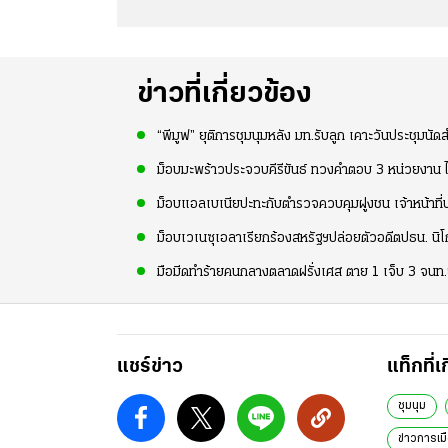
ข่าวที่เกี่ยวข้อง
“พีมูฟ” ยุติการชุมนุมหลัง มท.รับลูก เคาะวันประชุมนัด
ม็อบมะพร้าวประจวบคีรีขันธ์ ทวงคำตอบ 3 หน่วยงาน ไร้
ม็อบแอลเบเนียปะทะกับตำรวจควบคุมฝูงชน เจ้าหน้าที่
ม็อบเวเนซุเอลาเรียกร้องสหรัฐฯปล่อยตัวอดีตปธน. นิโ
มือมีดทำร้ายคนกลางตลาดฝรั่งเศส ตาย 1 เจ็บ 3 จนท.ย
แชร์ข่าว
แท็กที่เ
ชุมนุม
ข่าวการเม