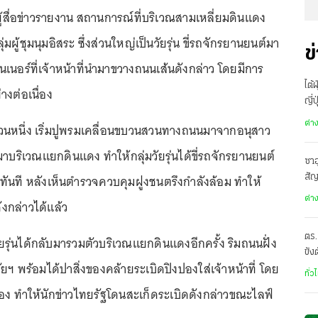
 ผู้สื่อข่าวรายงาน สถานการณ์ที่บริเวณสามเหลี่ยมดินแดง
ลุ่มผู้ชุมนุมอิสระ ซึ่งส่วนใหญ่เป็นวัยรุ่น ขี่รถจักรยานยนต์มา
ข
นเนอร์ที่เจ้าหน้าที่นำมาขวางถนนเส้นดังกล่าว โดยมีการ
ไต้
างต่อเนื่อง
ญี่
อพ
ต่า
ำนวนหนึ่ง เริ่มปูพรมเคลื่อนขบวนสวนทางถนนมาจากอนุสาว
งมาบริเวณแยกดินแดง ทำให้กลุ่มวัยรุ่นได้ขี่รถจักรยานยนต์
ซาอ
นที หลังเห็นตำรวจควบคุมฝูงชนตรึงกำลังล้อม ทำให้
สั
เดี
ต่า
ังกล่าวได้แล้ว
ตร.
วัยรุ่นได้กลับมารวมตัวบริเวณแยกดินแดงอีกครั้ง ริมถนนฝั่ง
ขัง
ชัยฯ พร้อมได้ปาสิ่งของคล้ายระเบิดปิงปองใส่เจ้าหน้าที่ โดย
อั
ทั่ว
นื่อง ทำให้นักข่าวไทยรัฐโดนสะเก็ดระเบิดดังกล่าวขณะไลฟ์