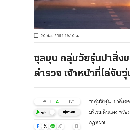
20 ส.ค. 2564 19:10 น.
ชุลมุน กลุ่มวัยรุ่นปาสิ่
ตำรวจ เจ้าหน้าที่ไล่จับวุ่
"กลุ่มวัยรุ่น" ปาสิ่
+
ก
ก
-ก
บริเวณดินแดง พร้อ
ฟังข่าว
Light
กฎหมาย