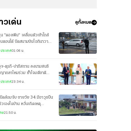
่าวเด่น
ดูทั้งหมด
ฝุ่น "ดอลฟิน" เคลื่อนตัวเข้าใกล้
ปุ่นตอนใต้ ปิดสนามบินโอกินาวา
ยพประชาชน-เจ็บ 3 ราย
งประเทศ
01:06 น.
ุฯ-ตุรกี-ปากีสถาน ลงนามสนธิ
ญญากลาโหมร่วม ย้ำโจมตีชาติ
ยวเท่ากับโจมตีทั้ง 3 ประเทศ
งประเทศ
23:34 น.
ปิดล้อมจับ ชายวัย 34 มีอาวุธปืน
ตัวเองในบ้าน หวั่นเกิดเหตุ
นตราย
ไทย
21:50 น.