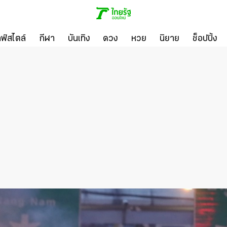
ลฟ์สไตล์
กีฬา
บันเทิง
ดวง
หวย
นิยาย
ช็อปปิ้ง