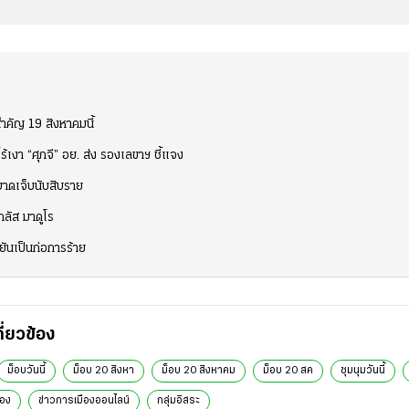
สำคัญ 19 สิงหาคมนี้
เงา “ศุภจี” อย. ส่ง รองเลขาฯ ชี้แจง
บาดเจ็บนับสิบราย
กลัส มาดูโร
ันเป็นก่อการร้าย
กี่ยวข้อง
ม็อบวันนี้
ม็อบ 20 สิงหา
ม็อบ 20 สิงหาคม
ม็อบ 20 สค
ชุมนุมวันนี้
ือง
ข่าวการเมืองออนไลน์
กลุ่มอิสระ