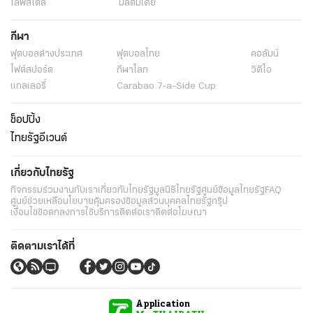
ไลฟ์สไตล์
มัลติมีเดีย
กีฬา
ฟุตบอลต่่างประเทศ
ฟุตบอลไทย
คอลัมน์
ไฟต์สปอร์ต
กีฬาโลก
วิดีโอ
แกลเลอรี่
Carabao 7-a-Side Cup
ช็อปปิ้ง
ไทยรัฐอีเวนต์
เกี่ยวกับไทยรัฐ
กิจกรรม
ร่วมงานกับเรา
เกี่ยวกับไทยรัฐ
มูลนิธิไทยรัฐ
ศูนย์ข้อมูลไทยรัฐ
FAQ
ศูนย์ช่วยเหลือ
นโยบายคุ้มครองข้อมูลส่วนบุคคลไทยรัฐกรุ๊ป
เงื่อนไขข้อตกลงการใช้บริการ
ติดต่อเรา
ติดต่อโฆษณา
ติดตามเราได้ที่
Application