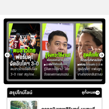
02:21
00:54
00:51
ูก
ตบสาวไทยอัดอินโดฯ
รู้จังหวะใช้งาน! โค้ช
สุดคึกคัก! แฟนลูก
าง
3-0 เซต! สรุปแผน
อ๊อตเผยแผนถนอม
ยางทยอยเดินทางมา
ทย
โค้ชอ๊อตติวเข้ม
“บุ๋มบิ๋ม” เพื่อรักษา
หน้าสนามกีฬา
้
ฟิตเนสต่อ พร้อมเผย
ร่างกายให้พร้อมที่สุด
สมโภชฯ กันอย่าง
ว
เหตุผล "บุ๋มบิ๋ม" ลง
คึกคัก ก่อนเกมเริ่ม
สรุปไทม์ไลน์
ดูทั้งหมด
ไม่เต็มเกม
2-3 ชั่วโมง