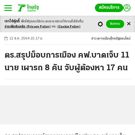
สมัครบริการ
เราใช้คุ้กกี้
เพื่อให้ทุกคนได้ประสบ
การณ์การใช้งานที่ดียิ่งขึ้น
+
ก
ก
-ก
รับทราบ
อ่านเพิ่มเติมคลิก
(Privacy Policy)
และ
(Cookie Policy)
12 ส.ค. 2564 15:17 น.
ข่าว
การเมือง
ไทยรัฐออนไลน์
ตร.สรุปม็อบการเมือง คฟ.บาดเจ็บ 11
นาย เผารถ 8 คัน จับผู้ต้องหา 17 คน
...