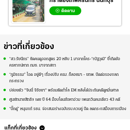
กราดยิงเทพศิรินทร์ นนทบุรี
ติดตาม
ข่าวที่เกี่ยวข้อง
“สว.รัชนีกร” ซัดคนดูออกสูตร 20 หยิบ 1 มาจากใคร-“ณัฐวุฒิ” ชี้เกิดข้อ
ครหาแน่หาก กมธ. มาจากสภา
“ภูมิธรรม” โอด อยู่ดีๆ เรื่องปรับ ครม. ก็ลอยมา - ชทพ. ปัดต่อรองแลก
กระทรวง
ปล่อยตัว "จินนี่ จิรัชยา" พร้อมติดกำไล EM หลังได้ประกันคดีดูหมิ่นศาล
ศูนย์ทนายสิทธิฯ เผย ปี 64 ม็อบโดนข้อหาอ่วม เพนกวินคนเดียว 43 คดี
“บิ๊กตู่” หนุนแก้ รธน. จ่อเสนอร่างฉบับรบ.ควบคู่ ปัด ลดกระแสม็อบการเมือง
แท็กที่เกี่ยวข้อง