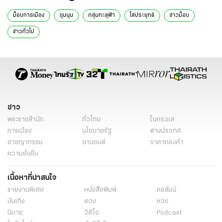
ม็อบการเมือง
ชุมนุม
กลุ่มทะลุฟ้า
ไล่ประยุทธ์
ข่าวม็อบ
ข่าวทั่วไป
ข่าว
พระราชสำนัก
ทั่วไทย
ในกระแส
การเมือง
นโยบายรัฐ
ต่างประเทศ
อาชญากรรม
ยานยนต์
ราคาทองคำ
ความยั่งยืน
เนื้อหาที่น่าสนใจ
รายงานพิเศษ
หนังสือพิมพ์
คอลัมน์
บันเทิง
ดวง
หวย
นิยาย
วิดีโอ
Podcast