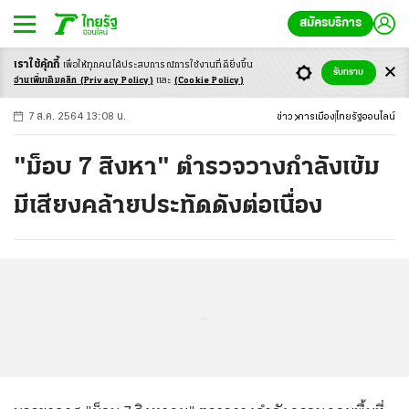
สมัครบริการ
เราใช้คุ้กกี้
เพื่อให้ทุกคนได้ประสบ
การณ์การใช้งานที่ดียิ่งขึ้น
+
ก
ก
-ก
รับทราบ
อ่านเพิ่มเติมคลิก
(Privacy Policy)
และ
(Cookie Policy)
7 ส.ค. 2564 13:08 น.
ข่าว
การเมือง
ไทยรัฐออนไลน์
"ม็อบ 7 สิงหา" ตำรวจวางกำลังเข้ม
มีเสียงคล้ายประทัดดังต่อเนื่อง
...