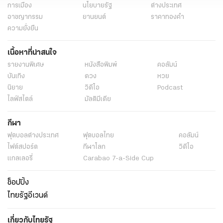
การเมือง
นโยบายรัฐ
ต่างประเทศ
อาชญากรรม
ยานยนต์
ราคาทองคำ
ความยั่งยืน
เนื้อหาที่น่าสนใจ
รายงานพิเศษ
หนังสือพิมพ์
คอลัมน์
บันเทิง
ดวง
หวย
นิยาย
วิดีโอ
Podcast
ไลฟ์สไตล์
มัลติมีเดีย
กีฬา
ฟุตบอลต่่างประเทศ
ฟุตบอลไทย
คอลัมน์
ไฟต์สปอร์ต
กีฬาโลก
วิดีโอ
แกลเลอรี่
Carabao 7-a-Side Cup
ช็อปปิ้ง
ไทยรัฐอีเวนต์
เกี่ยวกับไทยรัฐ