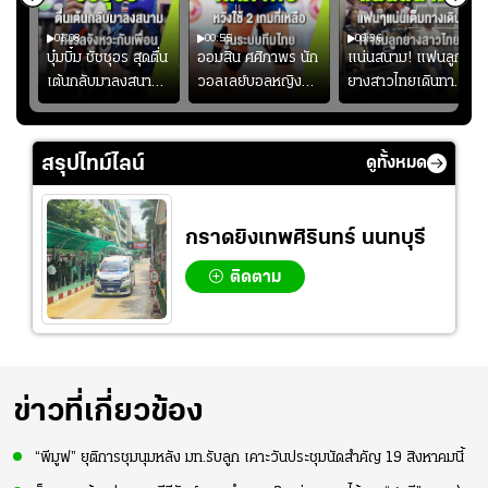
01:08
00:55
00:36
ก
บุ๋มบิ๋ม ชัชชุอร สุดตื่น
ออมสิน ศศิภาพร นัก
แน่นสนาม! แฟนลูก
เต้นกลับมาลงสนาม
วอลเลย์บอลหญิงทีม
ยางสาวไทยเดินทาง
ุ๋ม
ให้ทีมชาติ แอบกังวล
ชาติไทย หวังใช้ 2
เข้ามาเชียร์สาวไทย
ัง
จังหวะไม่เข้ากับเพื่อน
เกมที่เหลือ ปรับจู
อย่างคึกคัก เพื่อให้
ย
นระบบทีมก่อนลุยชิง
กำลังใจ ก่อนที่สาว
สรุปไทม์ไลน์
ดูทั้งหมด
แชมป์เอเชีย
ไทยจะคว้าชัย
กราดยิงเทพศิรินทร์ นนทบุรี
ติดตาม
ข่าวที่เกี่ยวข้อง
“พีมูฟ” ยุติการชุมนุมหลัง มท.รับลูก เคาะวันประชุมนัดสำคัญ 19 สิงหาคมนี้