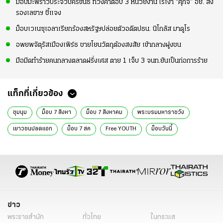
ม็อบมะพร้าวประจวบคีรีขันธ์ ทวงคำตอบ 3 หน่วยงาน ไร้เงา “ศุภจี” อย. ส่ง
รองเลขาฯ ชี้แจง
ม็อบเวเนซุเอลาเรียกร้องสหรัฐฯปล่อยตัวอดีตปธน. นิโกลัส มาดูโร
อพยพจัตุรัสเมืองเพิร์ธ ชายโยนวัตถุต้องสงสัย เข้ากลางฝูงชน
มือมีดทำร้ายคนกลางตลาดฝรั่งเศส ตาย 1 เจ็บ 3 จนท.ยันเป็นก่อการร้าย
แท็กที่เกี่ยวข้อง
ชุมนุม
ม็อบ 7 สิงหา
ม็อบ 7 สิงหาคม
พระบรมมหาราชวัง
เยาวชนปลดแอก
ม็อบ 7 สค
Free YOUTH
ม็อบวันนี้
ม็อบบุกวัง
ชุมนุมวันนี้
ข่าวม็อบ
ข่าวม็อบวันนี้
ข่าวชุมนุมวันนี้
ข่าวการเมือง
ข่าวการเมืองออนไลน์
ข่าว
พระราชสำนัก
ทั่วไทย
ในกระแส