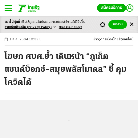
สมัครบริการ
เราใช้คุ้กกี้
เพื่อให้ทุกคนได้ประสบ
การณ์การใช้งานที่ดียิ่งขึ้น
+
ก
ก
-ก
รับทราบ
อ่านเพิ่มเติมคลิก
(Privacy Policy)
และ
(Cookie Policy)
1 ส.ค. 2564 10:39 น.
ข่าว
การเมือง
ไทยรัฐออนไลน์
โฆษก ศบศ.ย้ำ เดินหน้า “ภูเก็ต
แซนด์บ็อกซ์-สมุยพลัสโมเดล” ชี้ คุม
โควิดได้
...