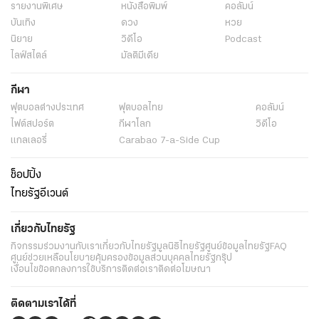
รายงานพิเศษ
หนังสือพิมพ์
คอลัมน์
บันเทิง
ดวง
หวย
นิยาย
วิดีโอ
Podcast
ไลฟ์สไตล์
มัลติมีเดีย
กีฬา
ฟุตบอลต่่างประเทศ
ฟุตบอลไทย
คอลัมน์
ไฟต์สปอร์ต
กีฬาโลก
วิดีโอ
แกลเลอรี่
Carabao 7-a-Side Cup
ช็อปปิ้ง
ไทยรัฐอีเวนต์
เกี่ยวกับไทยรัฐ
กิจกรรม
ร่วมงานกับเรา
เกี่ยวกับไทยรัฐ
มูลนิธิไทยรัฐ
ศูนย์ข้อมูลไทยรัฐ
FAQ
ศูนย์ช่วยเหลือ
นโยบายคุ้มครองข้อมูลส่วนบุคคลไทยรัฐกรุ๊ป
เงื่อนไขข้อตกลงการใช้บริการ
ติดต่อเรา
ติดต่อโฆษณา
ติดตามเราได้ที่