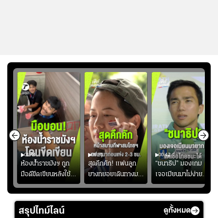
01:44
00:51
00:42
ซียน
ห้องน้ำราชมังฯ ถูก
สุดคึกคัก! แฟนลูก
“ชนาธิป” มองเกม
มือดีขีดเขียนหลังใช้
ยางทยอยเดินทางมา
เจอเมียนมาไม่ง่าย
งลุย
งานเพียงนัดเดียว
หน้าสนามกีฬา
ยอมรับเป็นงานยาก
้ม
สมาคมฟุตบอลฯ
สมโภชฯ กันอย่าง
สำหรับทีมชาติไทย
วอนแฟนบอลร่วมกัน
คึกคัก ก่อนเกมเริ่ม
แต่เชื่อมั่นศักยภาพ
สรุปไทม์ไลน์
ดูทั้งหมด
ดูแล
2-3 ชั่วโมง
ของทัพช้างศึก