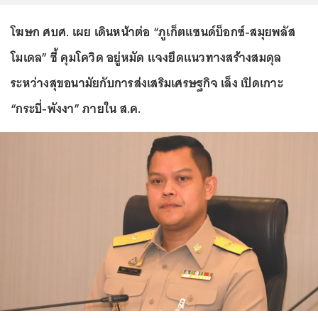
โฆษก ศบศ. เผย เดินหน้าต่อ “ภูเก็ตแซนด์บ็อกซ์-สมุยพลัส
โมเดล” ชี้ คุมโควิด อยู่หมัด แจงยึดแนวทางสร้างสมดุล
ระหว่างสุขอนามัยกับการส่งเสริมเศรษฐกิจ เล็ง เปิดเกาะ
“กระบี่-พังงา” ภายใน ส.ค.