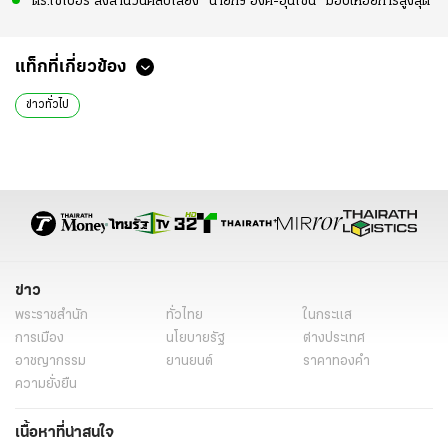
ตร.ไซเบอร์ ส่งสำนวนคลิปเสียง "นายกฯ อิ๊งค์-ฮุนเซน" มอบให้อัยการสูงสุด
แท็กที่เกี่ยวข้อง
ข่าวทั่วไป
ข่าว
พระราชสำนัก
ทั่วไทย
ในกระแส
การเมือง
นโยบายรัฐ
ต่างประเทศ
อาชญากรรม
ยานยนต์
ราคาทองคำ
ความยั่งยืน
เนื้อหาที่น่าสนใจ