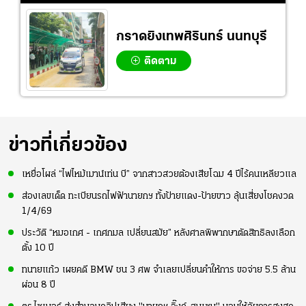
กราดยิงเทพศิรินทร์ นนทบุรี
ติดตาม
ข่าวที่เกี่ยวข้อง
เหยื่อโผล่ “ไฟไหม้เมาน์เท่น บี” จากสาวสวยต้องเสียโฉม 4 ปีไร้คนเหลียวแล
ส่องเลขเด็ด ทะเบียนรถไฟฟ้านายกฯ ทั้งป้ายแดง-ป้ายขาว ลุ้นเสี่ยงโชคงวด
1/4/69
ประวัติ “หมอเกศ - เกศกมล เปลี่ยนสมัย” หลังศาลพิพากษาตัดสิทธิลงเลือก
ตั้ง 10 ปี
ทนายแก้ว เผยคดี BMW ชน 3 ศพ จำเลยเปลี่ยนคำให้การ ขอจ่าย 5.5 ล้าน
ผ่อน 8 ปี