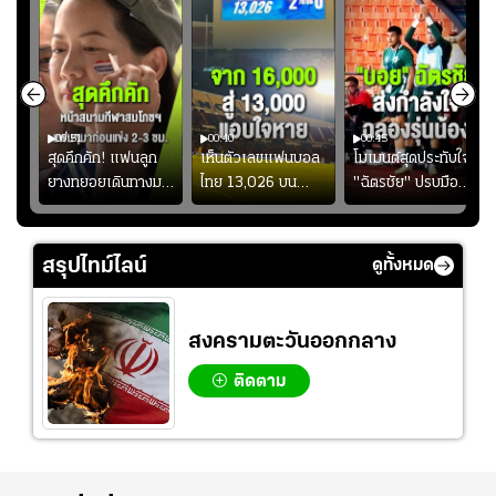
00:51
00:40
00:45
้ช
สุดคึกคัก! แฟนลูก
เห็นตัวเลขแฟนบอล
โมเมนต์สุดประทับใจ!
ม
ยางทยอยเดินทางมา
ไทย 13,026 บน
"ฉัตรชัย" ปรบมือ
า
หน้าสนามกีฬา
สกอร์บอร์ดแล้วแอบ
ฉลองประตูแรกให้
่สุด
สมโภชฯ กันอย่าง
ใจหาย น้อยกว่านัดที่
ดาวรุ่ง "เจะฮานาฟี"
คึกคัก ก่อนเกมเริ่ม
แล้วเจอมาเลเซียตั้ง
ในสีเสื้อช้างศึกชุด
สรุปไทม์ไลน์
ดูทั้งหมด
2-3 ชั่วโมง
อย่างเห็นได้ชัด
ใหญ่
สงครามตะวันออกกลาง
ติดตาม