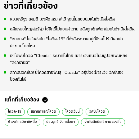
ข่าวที่เกี่ยวข้อง
สว.สหรัฐฯ ลงมติ เอาผิด ดร.เฟาชี ฐานไม่ตอบปมต้นกำเนิดโควิด
อดีตหมอใหญ่สหรัฐฯ ใช้สิทธิ์ไม่ตอบคำถาม หลังถูกซักฟอกปมต้นกำเนิดโควิด
"หมอยง" ไขข้อสงสัย "โควิด-19" ที่กำลังระบาดอยู่ที่สิงคโปร์ มีผลต่อ
ประเทศไทยไหม
ยังไม่พบโควิด "Cicada" ระบาดในไทย เฝ้าระวังแนวโน้มผู้ป่วยเพิ่มหลัง
"สงกรานต์"
สถาบันวัคซีนฯ ชี้โควิดสายพันธุ์ "Cicada" อยู่ช่วงเฝ้าระวัง วัคซีนยัง
ป้องกันได้
แท็กที่เกี่ยวข้อง
โควิด-19
สถานการณ์โควิด
โควิดวันนี้
วัคซีนโควิด
6 องค์กรวิชาชีพสื่อ
ประยุทธ์ จันทร์โอชา
จำกัดสิทธิเสรีภาพของสื่อ
ข่าวการเมือง
ข่าวการเมืองออนไลน์
ข่าวทั่วไป