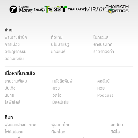
ข่าว
พระราชสำนัก
ทั่วไทย
ในกระแส
การเมือง
นโยบายรัฐ
ต่างประเทศ
อาชญากรรม
ยานยนต์
ราคาทองคำ
ความยั่งยืน
เนื้อหาที่น่าสนใจ
รายงานพิเศษ
หนังสือพิมพ์
คอลัมน์
บันเทิง
ดวง
หวย
นิยาย
วิดีโอ
Podcast
ไลฟ์สไตล์
มัลติมีเดีย
กีฬา
ฟุตบอลต่่างประเทศ
ฟุตบอลไทย
คอลัมน์
ไฟต์สปอร์ต
กีฬาโลก
วิดีโอ