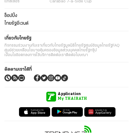
แกลเลอรี่
Carabao 7-a-Side Cup
ช็อปปิ้ง
ไทยรัฐอีเวนต์
เกี่ยวกับไทยรัฐ
กิจกรรม
ร่วมงานกับเรา
เกี่ยวกับไทยรัฐ
มูลนิธิไทยรัฐ
ศูนย์ข้อมูลไทยรัฐ
FAQ
ศูนย์ช่วยเหลือ
นโยบายคุ้มครองข้อมูลส่วนบุคคลไทยรัฐกรุ๊ป
เงื่อนไขข้อตกลงการใช้บริการ
ติดต่อเรา
ติดต่อโฆษณา
ติดตามเราได้ที่
Application
My THAIRATH