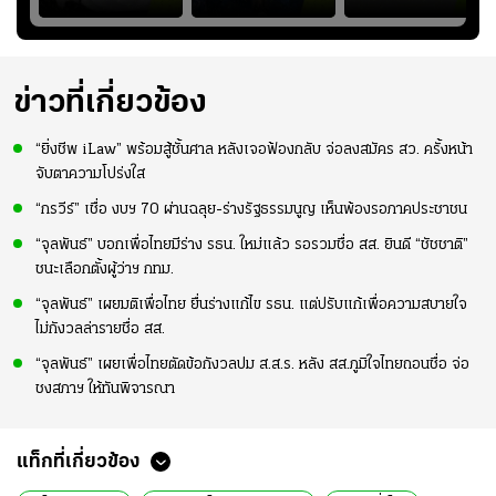
"
ว่าการเปิดโอกาสให้
อย่างต่อเนื่อง พร้อม
เมียนมา อาเซียน คัพ
่ใบ?
แข้งดาวรุ่งลงสนาม
พยายามลงสนามให้
2026 #ฟุตบอล
อย่างต่อเนื่อง
มากขึ้น เพื่อเรียก
#ทีมชาติไทย
ความมั่นใจ
ข่าวที่เกี่ยวข้อง
“ยิ่งชีพ iLaw” พร้อมสู้ชั้นศาล หลังเจอฟ้องกลับ จ่อลงสมัคร สว. ครั้งหน้า
จับตาความโปร่งใส
“กรวีร์” เชื่อ งบฯ 70 ผ่านฉลุย-ร่างรัฐธรรมนูญ เห็นพ้องรอภาคประชาชน
“จุลพันธ์” บอกเพื่อไทยมีร่าง รธน. ใหม่แล้ว รอรวมชื่อ สส. ยินดี “ชัชชาติ”
ชนะเลือกตั้งผู้ว่าฯ กทม.
“จุลพันธ์” เผยมติเพื่อไทย ยื่นร่างแก้ไข รธน. แต่ปรับแก้เพื่อความสบายใจ
ไม่กังวลล่ารายชื่อ สส.
“จุลพันธ์” เผยเพื่อไทยตัดข้อกังวลปม ส.ส.ร. หลัง สส.ภูมิใจไทยถอนชื่อ จ่อ
ชงสภาฯ ให้ทันพิจารณา
แท็กที่เกี่ยวข้อง