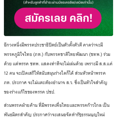
อีกวงหนึ่งมีพรรคประชาธิปัตย์เป็นตัวตั้งตัวตี คาดว่าจะมี
พรรคภูมิใจไทย (ภท.) กับพรรคชาติไทยพัฒนา (ชทพ.) ร่วม
ด้วย แต่พรรค ชทพ. แสดงท่าทีจะไม่เล่นด้วย เพราะมี ส.ส.แค่
12 คน จะเปิดเสรีให้สนับสนุนร่างใดก็ได้ ส่วนหัวหน้าพรรค
ภท. ประกาศ จะไม่แตะต้องอำนาจ ส.ว. ซึ่งเป็นหัวใจสำคัญ
ของร่างแก้ไขของพรรค ปชป.
ส่วนพรรคฝ่ายค้าน ที่มีพรรคเพื่อไทยและพรรคก้าวไกล เป็น
พันธมิตรสำคัญ ประกาศว่าจะเสนอจัดทำรัฐธรรมนูญใหม่