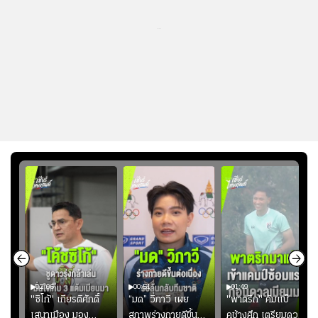
...
02:06
00:51
01:49
ียร์
"ซิโก้" เกียรติศักดิ์
“มด” วิภาวี เผย
"พาตริก" คัมแบ็
บ
เสนาเมือง มอง
สภาพร่างกายดีขึ้น
คช้างศึก เตรียมดวล