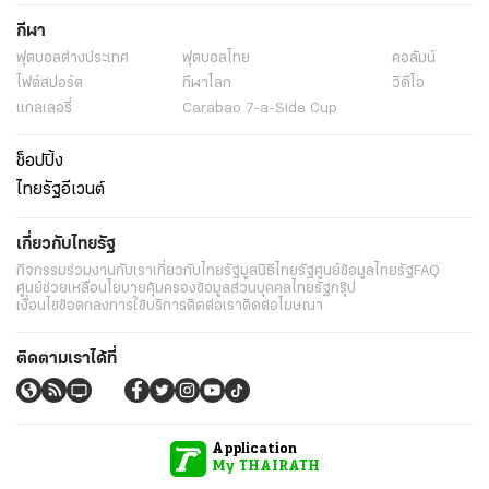
กีฬา
ฟุตบอลต่่างประเทศ
ฟุตบอลไทย
คอลัมน์
ไฟต์สปอร์ต
กีฬาโลก
วิดีโอ
แกลเลอรี่
Carabao 7-a-Side Cup
ช็อปปิ้ง
ไทยรัฐอีเวนต์
เกี่ยวกับไทยรัฐ
กิจกรรม
ร่วมงานกับเรา
เกี่ยวกับไทยรัฐ
มูลนิธิไทยรัฐ
ศูนย์ข้อมูลไทยรัฐ
FAQ
ศูนย์ช่วยเหลือ
นโยบายคุ้มครองข้อมูลส่วนบุคคลไทยรัฐกรุ๊ป
เงื่อนไขข้อตกลงการใช้บริการ
ติดต่อเรา
ติดต่อโฆษณา
ติดตามเราได้ที่
Application
My THAIRATH