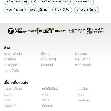
แก้ไขรัฐธรรมนูญ
เป็นการแก้ไขรัฐธรรมนูญเสรี
พรรคเพื่อไทย
พรรคก้าวไกล
พรรคภูมิใจไทย
ปัญหาวัคซีน
บทบรรณาธิการ
ข่าว
พระราชสำนัก
ทั่วไทย
ในกระแส
การเมือง
นโยบายรัฐ
ต่างประเทศ
อาชญากรรม
ยานยนต์
ราคาทองคำ
ความยั่งยืน
เนื้อหาที่น่าสนใจ
รายงานพิเศษ
หนังสือพิมพ์
คอลัมน์
บันเทิง
ดวง
หวย
นิยาย
วิดีโอ
Podcast
ไลฟ์สไตล์
มัลติมีเดีย