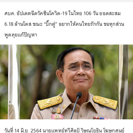
ศบค. อัปเดตฉีดวัคซีนโควิด-19 ในไทย 106 วัน ยอดสะสม
6.18 ล้านโดส ขณะ “บิ๊กตู่” อยากให้คนไทยรักกัน ขอทุกส่วน
พูดคุยแก้ปัญหา
วันที่ 14 มิ.ย. 2564 นายแพทย์ทวีศิลป์ วิษณุโยธิน โฆษกศูนย์