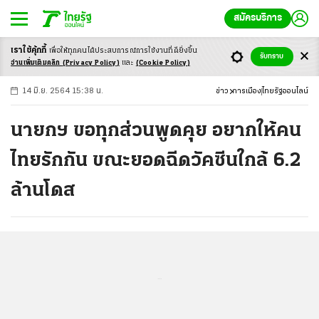
สมัครบริการ
เราใช้คุ้กกี้
เพื่อให้ทุกคนได้ประสบ
การณ์การใช้งานที่ดียิ่งขึ้น
+
ก
ก
-ก
รับทราบ
อ่านเพิ่มเติมคลิก
(Privacy Policy)
และ
(Cookie Policy)
14 มิ.ย. 2564 15:38 น.
ข่าว
การเมือง
ไทยรัฐออนไลน์
นายกฯ ขอทุกส่วนพูดคุย อยากให้คน
ไทยรักกัน ขณะยอดฉีดวัคซีนใกล้ 6.2
ล้านโดส
...