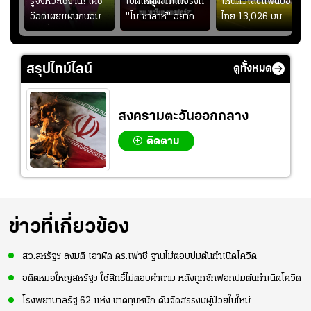
ร
รู้จังหวะใช้งาน! โค้ช
เปิดเหตุผลที่แท้จริงที่
เห็นตัวเลขแฟนบอล
อ๊อตเผยแผนถนอม
"โม ซาลาห์" อยาก
ไทย 13,026 บน
ึ้น
“บุ๋มบิ๋ม” เพื่อรักษา
ย้ายซบ "แทร็บซอนส
สกอร์บอร์ดแล้วแอบ
ย
ร่างกายให้พร้อมที่สุด
ปอร์"
ใจหาย น้อยกว่านัดที่
ที่
แล้วเจอมาเลเซียตั้ง
สรุปไทม์ไลน์
ดูทั้งหมด
อย่างเห็นได้ชัด
สงครามตะวันออกกลาง
ติดตาม
ข่าวที่เกี่ยวข้อง
สว.สหรัฐฯ ลงมติ เอาผิด ดร.เฟาชี ฐานไม่ตอบปมต้นกำเนิดโควิด
อดีตหมอใหญ่สหรัฐฯ ใช้สิทธิ์ไม่ตอบคำถาม หลังถูกซักฟอกปมต้นกำเนิดโควิด
โรงพยาบาลรัฐ 62 แห่ง ขาดทุนหนัก ดันจัดสรรงบผู้ป่วยในใหม่