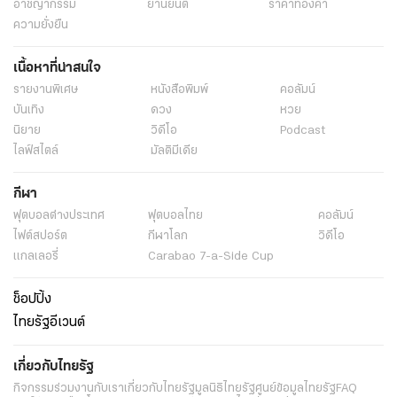
อาชญากรรม
ยานยนต์
ราคาทองคำ
ความยั่งยืน
เนื้อหาที่น่าสนใจ
รายงานพิเศษ
หนังสือพิมพ์
คอลัมน์
บันเทิง
ดวง
หวย
นิยาย
วิดีโอ
Podcast
ไลฟ์สไตล์
มัลติมีเดีย
กีฬา
ฟุตบอลต่่างประเทศ
ฟุตบอลไทย
คอลัมน์
ไฟต์สปอร์ต
กีฬาโลก
วิดีโอ
แกลเลอรี่
Carabao 7-a-Side Cup
ช็อปปิ้ง
ไทยรัฐอีเวนต์
เกี่ยวกับไทยรัฐ
กิจกรรม
ร่วมงานกับเรา
เกี่ยวกับไทยรัฐ
มูลนิธิไทยรัฐ
ศูนย์ข้อมูลไทยรัฐ
FAQ