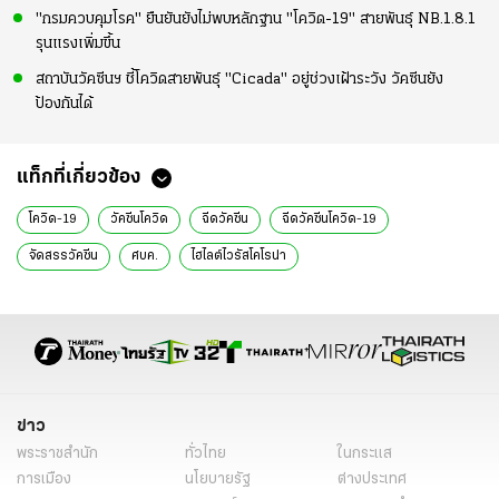
"กรมควบคุมโรค" ยืนยันยังไม่พบหลักฐาน "โควิด-19" สายพันธุ์ NB.1.8.1
รุนแรงเพิ่มขึ้น
สถาบันวัคซีนฯ ชี้โควิดสายพันธุ์ "Cicada" อยู่ช่วงเฝ้าระวัง วัคซีนยัง
ป้องกันได้
แท็กที่เกี่ยวข้อง
โควิด-19
วัคซีนโควิด
ฉีดวัคซีน
ฉีดวัคซีนโควิด-19
จัดสรรวัคซีน
ศบค.
ไฮไลต์ไวรัสโคโรน่า
ข่าว
พระราชสำนัก
ทั่วไทย
ในกระแส
การเมือง
นโยบายรัฐ
ต่างประเทศ