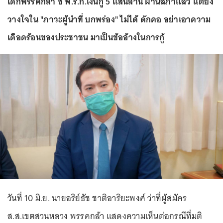
เด็กพรรคกล้า ชี้ พ.ร.ก.เงินกู้ 5 แสนล้าน ผ่านสภาแล้ว แต่ยัง
วางใจใน "ภาวะผู้นำที่ บกพร่อง" ไม่ได้ ดักคอ อย่าเอาความ
เดือดร้อนของประชาชน มาเป็นข้ออ้างในการกู้
วันที่ 10 มิ.ย. นายอริย์ธัช ชาติอาริยะพงศ์ ว่าที่ผู้สมัคร
ส.ส.เขตสวนหลวง พรรคกล้า แสดงความเห็นต่อกรณีที่มติ