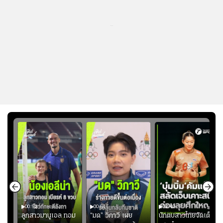
...
00:52
00:51
02:40
ชนะ
ลูกสาวมานูเอล ทอม
“มด” วิภาวี เผย
นักตบสาวไทยจัดเต็ม