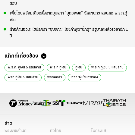
สอบ
เพื่อไทยพร้อมเลือกตั้งหากยุบสภา “ยุทธพงศ์” ซัดนายกฯ สอบตก พ.ร.ก.กู้
เงิน
ฝ่ายค้านยวบ! ไขปริศนา "ยุบสภา" โยงคำพูด"บิ๊กตู่" รัฐบาลเหลือเวลาอีก 1
ปี
แท็กที่เกี่ยวข้อง
พ.ร.ก. กู้เงิน 5 แสนล้าน
พ.ร.ก.กู้เงิน
กู้เงิน
พ.ร.ก.กู้เงิน 5 แสนล้าน
พรก.กู้เงิน 5 แสนล้าน
พรรคกล้า
ภาวะผู้นำบกพร้อง
อริย์ธัช ชาติอาริยะพงศ์
สภาผู้แทนราษฎร
ประยุทธ์ จันทร์โอชา
ข่าวการเมือง
ข่าวทั่วไป
ข่าว
พระราชสำนัก
ทั่วไทย
ในกระแส