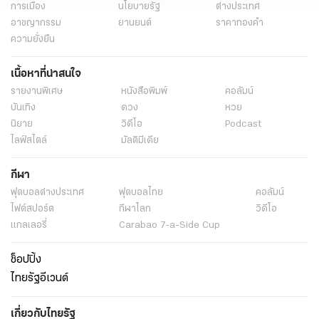
การเมือง
นโยบายรัฐ
ต่างประเทศ
อาชญากรรม
ยานยนต์
ราคาทองคำ
ความยั่งยืน
เนื้อหาที่น่าสนใจ
รายงานพิเศษ
หนังสือพิมพ์
คอลัมน์
บันเทิง
ดวง
หวย
นิยาย
วิดีโอ
Podcast
ไลฟ์สไตล์
มัลติมีเดีย
กีฬา
ฟุตบอลต่่างประเทศ
ฟุตบอลไทย
คอลัมน์
ไฟต์สปอร์ต
กีฬาโลก
วิดีโอ
แกลเลอรี่
Carabao 7-a-Side Cup
ช็อปปิ้ง
ไทยรัฐอีเวนต์
เกี่ยวกับไทยรัฐ