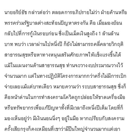
นายอริย์ธัช กล่าวต่อว่า ตลอดการอภิปรายไม่ว่า ฝ่ายค้านหรือ
พรรคร่วมรัฐบาลต่างสะท้อนปัญหาตรงกัน คือ เมื่อมองย้อน
กลับไปที่การกู้เงินรอบก่อน ซึ่งเป็นเม็ดเงินสูงถึง 1 ล้านล้าน
บาท พบว่า เวลาผ่านไปหนึ่งปี ก็ยังไม่สามารถคลี่คลายวิกฤติ
สาธารณสุขหรือหาทางหนุนเสริมศักยภาพให้แข็งแรงขึ้นได้
แม้ในแผนงานด้านสาธารณสุข ท่านจะวางงบประมาณวางไว้
จำนวนมาก แต่ในทางปฏิบัติโครงการมากกว่าครึ่งไม่มีการเบิก
จ่ายเลยแม้แต่บาทเดียว หมายความว่า ระบบสาธารณสุข ซึ่งก็
คือหน้าด่านในการทำสงครามโควิดถูกปล่อยให้ขาดเครื่องมือ
หรือทรัพยากรเพื่อแก้ปัญหาทั้งที่มีเวลาถึงหนึ่งปีเต็ม โดยที่ก็
มองเห็นอยู่ว่า มีเงินนอนนิ่งๆ อยู่ในมือ หากเปรียบกับสงคราม
ครั้งเสียกรุงก็คงเหมือนที่เขาว่ามีปืนใหญ่จำนวนมากแต่เอา