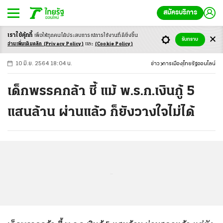
สมัครบริการ
เราใช้คุ้กกี้
เพื่อให้ทุกคนได้ประสบ
การณ์การใช้งานที่ดียิ่งขึ้น
+
ก
ก
-ก
รับทราบ
อ่านเพิ่มเติมคลิก
(Privacy Policy)
และ
(Cookie Policy)
10 มิ.ย. 2564 18:04 น.
ข่าว
การเมือง
ไทยรัฐออนไลน์
เด็กพรรคกล้า ชี้ แม้ พ.ร.ก.เงินกู้ 5
แสนล้าน ผ่านแล้ว ก็ยังวางใจไม่ได้
...