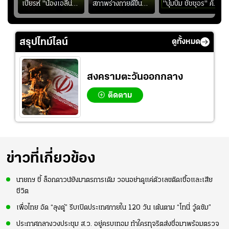
ง
เบียรห์ "น้องเอลีน่า"
สภาพร่างกายดีขึ้น
"บุ๋มบิ๋ม ชัชชุอร" คัม
วัย 8 ขวบ โชว์ตี
อย่างต่อเนื่อง พร้อม
แบ็ก ศึก" SEA V
ลังกาสุดพริ้ว
พยายามลงสนามให้
CUP 2026" เลก
มากขึ้น เพื่อเรียก
สอง!!
สรุปไทม์ไลน์
ดูทั้งหมด
ความมั่นใจ
สงครามตะวันออกกลาง
ติดตาม
ข่าวที่เกี่ยวข้อง
นายกฯ ชี้ ล็อกดาวน์ยังมาตรการเดิม วอนอย่าดูแค่ตัวเลขติดเชื้อและเสีย
ชีวิต
เพื่อไทย อัด “ลุงตู่” รีบเปิดประเทศภายใน 120 วัน เต้นตาม “โทนี่ วู้ดซัม”
ประกาศกลางวงประชุม ส.ว. อยู่ครบเทอม ท้าใครทุจริตส่งชื่อมาพร้อมตรวจ