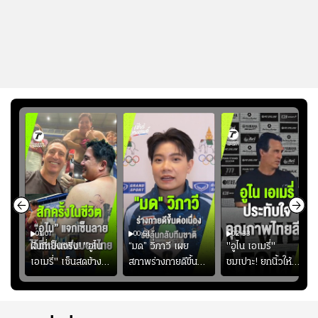
01:07
00:51
02:33
้อง
ฝันที่เป็นจริง! "อูไน
“มด” วิภาวี เผย
"อูไน เอเมรี่"
เอเมรี่" เซ็นสดข้าง
สภาพร่างกายดีขึ้น
ชมเปาะ! ยกนิ้วให้
รอยสักบนแผ่นหลัง
อย่างต่อเนื่อง พร้อม
แท็กติกบีจี แฮปปี้
ู่ใน
"คุณเต๊ะ" แฟนพันธุ์
พยายามลงสนามให้
สุดๆ กับการเยือนไทย
แท้วิลล่า นาน 33 ปี
มากขึ้น เพื่อเรียก