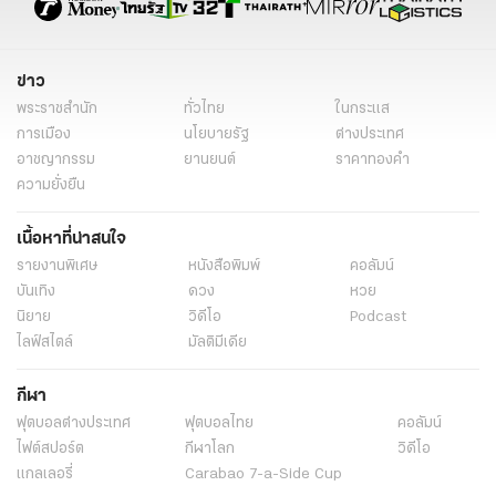
ข่าว
พระราชสำนัก
ทั่วไทย
ในกระแส
การเมือง
นโยบายรัฐ
ต่างประเทศ
อาชญากรรม
ยานยนต์
ราคาทองคำ
ความยั่งยืน
เนื้อหาที่น่าสนใจ
รายงานพิเศษ
หนังสือพิมพ์
คอลัมน์
บันเทิง
ดวง
หวย
นิยาย
วิดีโอ
Podcast
ไลฟ์สไตล์
มัลติมีเดีย
กีฬา
ฟุตบอลต่่างประเทศ
ฟุตบอลไทย
คอลัมน์
ไฟต์สปอร์ต
กีฬาโลก
วิดีโอ
แกลเลอรี่
Carabao 7-a-Side Cup