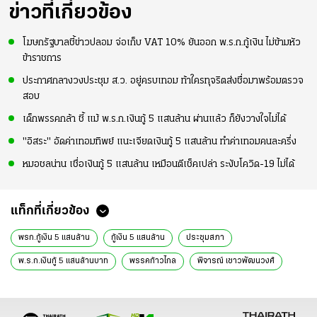
ความมั่นใจ
ข่าวที่เกี่ยวข้อง
โฆษกรัฐบาลชี้ข่าวปลอม จ่อเก็บ VAT 10% ยันออก พ.ร.ก.กู้เงิน ไม่ข้ามหัว
ข้าราชการ
ประกาศกลางวงประชุม ส.ว. อยู่ครบเทอม ท้าใครทุจริตส่งชื่อมาพร้อมตรวจ
สอบ
เด็กพรรคกล้า ชี้ แม้ พ.ร.ก.เงินกู้ 5 แสนล้าน ผ่านแล้ว ก็ยังวางใจไม่ได้
"อิสระ" อัดค่าเทอมทิพย์ แนะเจียดเงินกู้ 5 แสนล้าน ทำค่าเทอมคนละครึ่ง
หมอชลน่าน เชื่อเงินกู้ 5 แสนล้าน เหมือนตีเช็คเปล่า ระงับโควิด-19 ไม่ได้
แท็กที่เกี่ยวข้อง
พรก.กู้เงิน 5 แสนล้าน
กู้เงิน 5 แสนล้าน
ประชุมสภา
พ.ร.ก.เงินกู้ 5 แสนล้าน​บาท
พรรคก้าวไกล
พิจารณ์​ เชาวพัฒนวงศ์​
พลเอกประยุทธ์ จันทร์โอชา
พ.ร.ก.กู้เงินโควิด-19
ข่าวการเมือง