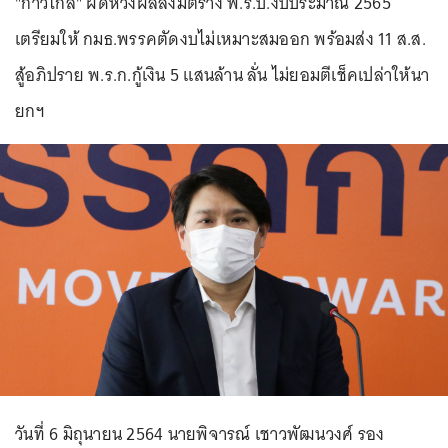
"ก้าวไกล" ผิดหวังผลลงมติร่าง พ.ร.บ.งบประมาณ 2565
เตรียมให้ กมธ.พรรคตัดงบไม่เหมาะสมออก พร้อมส่ง 11 ส.ส.
สู้อภิปราย พ.ร.ก.กู้เงิน 5 แสนล้าน ลั่น ไม่ยอมตีเช็คเปล่าให้นา
ยกฯ
วันที่ 6 มิถุนายน 2564 นายพิจารณ์ เชาวพัฒนวงศ์ รอง