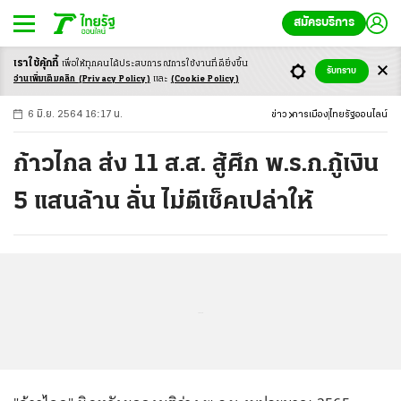
สมัครบริการ
เราใช้คุ้กกี้
เพื่อให้ทุกคนได้ประสบ
การณ์การใช้งานที่ดียิ่งขึ้น
+
ก
ก
-ก
รับทราบ
อ่านเพิ่มเติมคลิก
(Privacy Policy)
และ
(Cookie Policy)
6 มิ.ย. 2564 16:17 น.
ข่าว
การเมือง
ไทยรัฐออนไลน์
ก้าวไกล ส่ง 11 ส.ส. สู้ศึก พ.ร.ก.กู้เงิน
5 แสนล้าน ลั่น ไม่ตีเช็คเปล่าให้
...