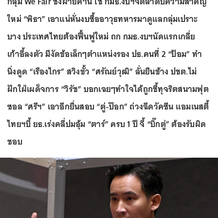
กลุ่ม We Fair ชงฝ่ายค้าน ใช้ กมธ.งบฯจัดลำดับความสำคัญ
ใหม่ “พิธา” เอาแน่หั่นงบซื้ออาวุธทหารมาดูแลกลุ่มเปราะ
บาง ประเทศไทยต้องฟื้นฟูใหม่ ถก กมธ.งบฯนัดแรกเกลี่ย
เก้าอี้ลงตัว มีงัดข้อเล็กๆตำแหน่งรอง ปธ.คนที่ 2 “ป้อม” ทำ
นิ่งดูด “เรืองไกร” สวิงขั้ว “ศรัณย์วุฒิ” ลั่นยืนข้าง ปชต.ไม่
ฝักใฝ่เผด็จการ “วิรัช” บอกเฉยๆทำใจได้ถูกชี้ทุจริตสนามฟุต
ซอล “ศรีฯ” เอาอีกยื่นสอบ “ตู่-ป๊อก” ถ่วงฉีดวัคซีน แอมเนสตี้
ไทยฯบี้ ยธ.เร่งคลี่ปมอุ้ม “ตาร์” ครบ 1 ปี จี้ “บิ๊กตู่” ต้องรับผิด
ชอบ