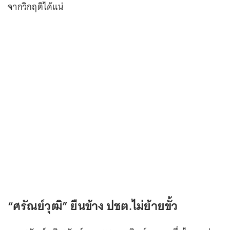
จากวิกฤติได้แน่
“ศรัณย์วุฒิ” ยืนข้าง ปชต.ไม่ย้ายขั้ว