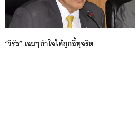
“วิรัช” เฉยๆทำใจได้ถูกชี้ทุจริต