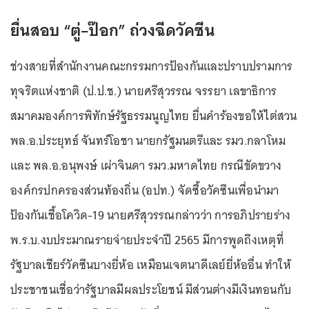
ยื่นสอบ “ตู่–ป๊อก” ถ่วงฉีดวัคซีน
ช่วงสายที่สำนักงานคณะกรรมการป้องกันและปราบปรามการ
ทุจริตแห่งชาติ (ป.ป.ช.) นายศรีสุวรรณ จรรยา เลขาธิการ
สมาคมองค์การพิทักษ์รัฐธรรมนูญไทย ยื่นคำร้องขอให้ไต่สวน
พล.อ.ประยุทธ์ จันทร์โอชา นายกรัฐมนตรีและ รมว.กลาโหม
และ พล.อ.อนุพงษ์ เผ่าจินดา รมว.มหาดไทย กรณีขัดขวาง
องค์กรปกครองส่วนท้องถิ่น (อปท.) จัดซื้อวัคซีนเพื่อนำมา
ป้องกันเชื้อโควิด-19 นายศรีสุวรรณกล่าวว่า การอภิปรายร่าง
พ.ร.บ.งบประมาณรายจ่ายประจำปี 2565 มีการพูดถึงเหตุที่
รัฐบาลเชียร์วัคซีนบางยี่ห้อ เหมือนเจตนาดีเลย์ยี่ห้ออื่น ทำให้
ประชาชนเชื่อว่ารัฐบาลมีผลประโยชน์ มีส่วนต่างมีเงินทอนกับ