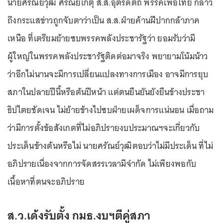
นายศรัณย์วุฒิ ศรัณย์เกตุ ส.ส.อุตรดิตถ์ พรรคเพื่อไทย กล่าว
ถึงกระแสข่าวถูกจับตาว่าเป็น ส.ส.ฝ่ายค้านฝีปากกล้าภาค
เหนือ ที่เตรียมย้ายซบพรรคพลังประชารัฐว่า ยอมรับว่ามี
ผู้ใหญ่ในพรรคพลังประชารัฐติดต่อมาจริง พยายามโน้มน้าว
ว่าอีกไม่นานจะมีการเปลี่ยนแปลงทางการเมือง อาจมีการยุบ
สภาในปลายปีนี้หรือต้นปีหน้า แต่ตนยืนยันยังยืนข้างประชา
ธิปไตยชัดเจน ไม่ย้ายข้างไปซบฝ่ายเผด็จการแน่นอน เมื่อถาม
ว่ามีการตั้งข้อสังเกตที่ไม่อภิปรายงบประมาณฯจะเกี่ยวกับ
ประเด็นข้างต้นหรือไม่ นายศรัณย์วุฒิตอบว่าไม่มีประเด็น ที่ไม่
อภิปรายเนื่องจากการจัดสรรเวลามีจำกัด ไม่เพียงพอกับ
เนื้อหาที่ตนจะอภิปราย
ส.ว.เด้งรับตั้ง กมธ.งบฯตีคู่สภา