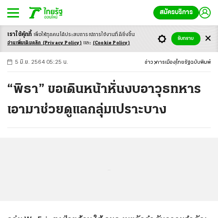
สมัครบริการ
เราใช้คุ้กกี้
เพื่อให้ทุกคนได้ประสบ
การณ์การใช้งานที่ดียิ่งขึ้น
+
ก
ก
-ก
รับทราบ
อ่านเพิ่มเติมคลิก
(Privacy Policy)
และ
(Cookie Policy)
5 มิ.ย. 2564 05:25 น.
ข่าว
การเมือง
ไทยรัฐฉบับพิมพ์
“พิธา” ขอเดินหน้าหั่นงบอาวุธทหาร
เอามาช่วยดูแลกลุ่มเปราะบาง
...