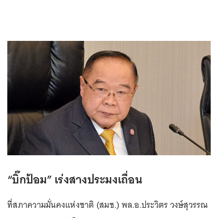
“บิ๊กป้อม” เร่งสางประมงเถื่อน
ที่สภาความมั่นคงแห่งชาติ (สมช.) พล.อ.ประวิตร วงษ์สุวรรณ