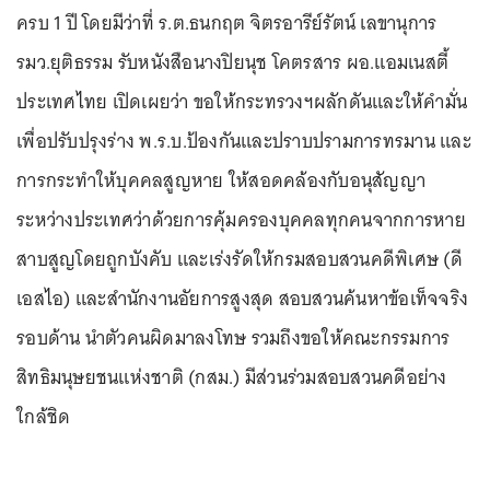
ครบ 1 ปี โดยมีว่าที่ ร.ต.ธนกฤต จิตรอารีย์รัตน์ เลขานุการ
รมว.ยุติธรรม รับหนังสือนางปิยนุช โคตรสาร ผอ.แอมเนสตี้
ประเทศไทย เปิดเผยว่า ขอให้กระทรวงฯผลักดันและให้คำมั่น
เพื่อปรับปรุงร่าง พ.ร.บ.ป้องกันและปราบปรามการทรมาน และ
การกระทำให้บุคคลสูญหาย ให้สอดคล้องกับอนุสัญญา
ระหว่างประเทศว่าด้วยการคุ้มครองบุคคลทุกคนจากการหาย
สาบสูญโดยถูกบังคับ และเร่งรัดให้กรมสอบสวนคดีพิเศษ (ดี
เอสไอ) และสำนักงานอัยการสูงสุด สอบสวนค้นหาข้อเท็จจริง
รอบด้าน นำตัวคนผิดมาลงโทษ รวมถึงขอให้คณะกรรมการ
สิทธิมนุษยชนแห่งชาติ (กสม.) มีส่วนร่วมสอบสวนคดีอย่าง
ใกล้ชิด