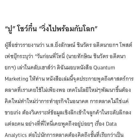
“ปู” โชว์กึ๋น “วิ่งไปพร้อมกับโลก”
ผู้สื่อข่าวรายงานว่า น.ส.ยิ่งลักษณ์ ชินวัตร อดีตนายกฯ โพสต์
เฟซบุ๊กระบุว่า “วันก่อนพี่โทนี่ (นายทักษิณ ชินวัตร อดีตนา
ยกฯ) เล่าในคลับเฮาส์ว่า ดิฉันมอบหนังสือ Quantum
Marketing ให้ท่าน หนังสือเล่มนี้จุดประกายพูดถึงศาสตร์การ
ตลาดที่เราเคยใช้ไม่เพียงพอ เทคโนโลยีใหม่ๆพัฒนาขึ้นต้อง
คิดใหม่ทำใหม่ว่าการทำธุรกิจในอนาคต การตลาดไม่ใช่แค่
ขายเก่ง ต้องวิเคราะห์ข้อมูลเชิงลึกเข้าใจลูกค้าในระดับลึกลง
แต่ละคน อย่างที่พี่โทนี่เคยพูดถึงอยู่บ่อยๆ เรื่อง Data
Analytics ต่อไปนักการตลาดต้องคิดถึงขั้นที่เรียกว่าเป็น