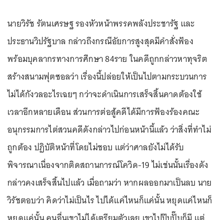
นายวิรัช รัตนเศรษฐ รองหัวหน้าพรรคพลังประชารัฐ และ
ประธานวิปรัฐบาล กล่าวถึงกรณีอัยการสูงสุดมีคำสั่งฟ้อง
พร้อมบุคลากรทางการศึกษา 84ราย ในคดีถูกกล่าวหาทุจริต
สร้างสนามฟุตซอลว่า เรื่องนี้ปล่อยให้เป็นไปตามกระบวนการ
ไม่ได้กังวลอะไรเฉยๆ กว่าจะดำเนินการเสร็จสิ้นคาดต้องใช้
เวลาอีกหลายเดือน ส่วนการต่อสู้คดีได้มีการฟ้องร้องคณะ
อนุกรรมการไต่สวนคดีดังกล่าวไปก่อนหน้านี้แล้ว ว่าสิ่งที่ทำไม่
ถูกต้อง ปฏิบัติหน้าที่โดยไม่ชอบ แต่ว่าศาลยังไม่ได้รับ
พิจารณาเนื่องจากติดสถานการณ์โควิด-19 ไม่เช่นนั้นเรื่องดัง
กล่าวคงเสร็จสิ้นไปแล้ว เมื่อถามว่า หากผลออกมาเป็นลบ นาย
วิรัชตอบว่า คิดว่าไม่เป็นไร ไปได้แค่ไหนก็แค่นั้น หยุดแค่ไหนก็
หยุดแค่นั้น คนอื่นเขาไม่ได้เตรียมตัวเลย เขาไปปุ๊บปั๊บก็มี แต่