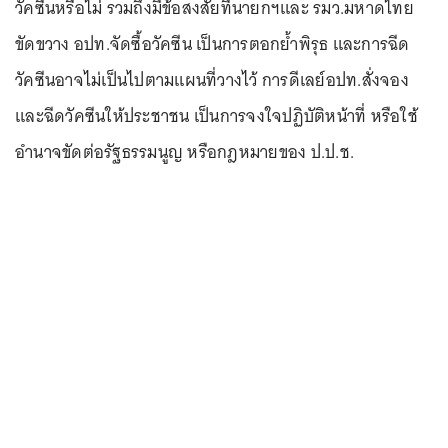
วัคซีนหรือไม่ รวมถึงมีข้อสงสัยที่นายกฯและ รมว.มหาดไทย
ขัดขวาง อปท.จัดซื้อวัคซีน เป็นการตอกย้ำพิรุธ และการฉีด
วัคซีนอาจไม่เป็นไปตามแผนที่วางไว้ การดีเลย์อปท.สั่งจอง
และฉีดวัคซีนให้ประชาชน เป็นการจงใจปฏิบัติหน้าที่ หรือใช้
อำนาจขัดต่อรัฐธรรมนูญ หรือกฎหมายของ ป.ป.ช.