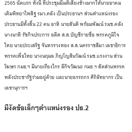
2565 นัดแรก ทั้งนี้ ที่ประชุมมีมติเสียงข้างมากให้นายอาคม
เติมพิทยาไพสิฐ รมว.คลัง เป็นประธานฯ ส่วนตำแหน่งรอง
ประธานมีทั้งสิ้น 22 คน อาทิ นายสันติ พร้อมพัฒน์ รมช.คลัง
นางนาที รัชกิจประการ อดีต ส.ส.บัญชีรายชื่อ พรรคภูมิใจ
ไทย นายประเสริฐ จันทรรวงทอง ส.ส.นครราชสีมา เลขาธิการ
พรรคเพื่อไทย นางนฤมล ภิญโญสินวัฒน์ รมช.แรงงาน ส่วน
โฆษก กมธ.ฯ มีนายเรืองไกร ลีกิจวัฒนะ กมธ.ฯ สัดส่วนพรรค
พลังประชารัฐร่วมอยู่ด้วย และนายอรรถกร ศิริลัทยากร เป็น
เลขานุการฯ
มีงัดข้อเล็กๆตำแหน่งรอง ปธ.2