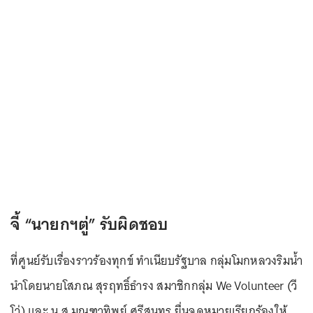
จี้ “นายกฯตู่” รับผิดชอบ
ที่ศูนย์รับเรื่องราวร้องทุกข์ ทำเนียบรัฐบาล กลุ่มโมกหลวงริมน้ำ
นำโดยนายโสภณ สุรฤทธิ์ธำรง สมาชิกกลุ่ม We Volunteer (วี
โว่) และ น.ส.มณฑาทิพย์ ศรีสุนทร ยื่นจดหมายเรียกร้องให้