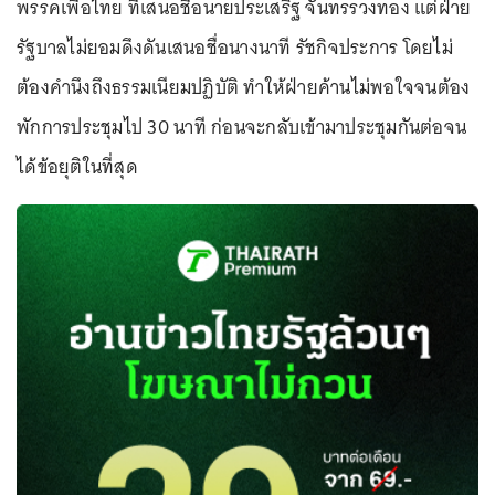
พรรคเพื่อไทย ที่เสนอชื่อนายประเสริฐ จันทรรวงทอง แต่ฝ่าย
รัฐบาลไม่ยอมดึงดันเสนอชื่อนางนาที รัชกิจประการ โดยไม่
ต้องคำนึงถึงธรรมเนียมปฏิบัติ ทำให้ฝ่ายค้านไม่พอใจจนต้อง
พักการประชุมไป 30 นาที ก่อนจะกลับเข้ามาประชุมกันต่อจน
ได้ข้อยุติในที่สุด