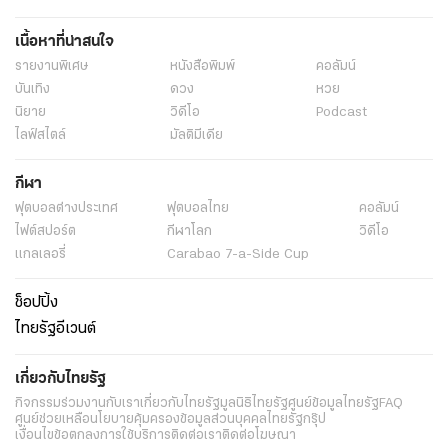
เนื้อหาที่น่าสนใจ
รายงานพิเศษ
หนังสือพิมพ์
คอลัมน์
บันเทิง
ดวง
หวย
นิยาย
วิดีโอ
Podcast
ไลฟ์สไตล์
มัลติมีเดีย
กีฬา
ฟุตบอลต่่างประเทศ
ฟุตบอลไทย
คอลัมน์
ไฟต์สปอร์ต
กีฬาโลก
วิดีโอ
แกลเลอรี่
Carabao 7-a-Side Cup
ช็อปปิ้ง
ไทยรัฐอีเวนต์
เกี่ยวกับไทยรัฐ
กิจกรรม
ร่วมงานกับเรา
เกี่ยวกับไทยรัฐ
มูลนิธิไทยรัฐ
ศูนย์ข้อมูลไทยรัฐ
FAQ
ศูนย์ช่วยเหลือ
นโยบายคุ้มครองข้อมูลส่วนบุคคลไทยรัฐกรุ๊ป
เงื่อนไขข้อตกลงการใช้บริการ
ติดต่อเรา
ติดต่อโฆษณา