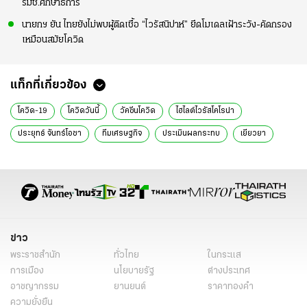
รมช.ศึกษาธิการ
นายกฯ ยัน ไทยยังไม่พบผู้ติดเชื้อ “ไวรัสนิปาห์” ยึดโมเดลเฝ้าระวัง-คัดกรอง
เหมือนสมัยโควิด
แท็กที่เกี่ยวข้อง
โควิด-19
โควิดวันนี้
วัคซีนโควิด
ไฮไลต์ไวรัสโคโรน่า
ประยุทธ์ จันทร์โอชา
ทีมเศรษฐกิจ
ประเมินผลกระทบ
เยียวยา
ข่าวการเมือง
ข่าวทั่วไป
ข่าว
พระราชสำนัก
ทั่วไทย
ในกระแส
การเมือง
นโยบายรัฐ
ต่างประเทศ
อาชญากรรม
ยานยนต์
ราคาทองคำ
ความยั่งยืน