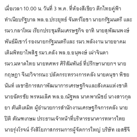
เมื่อเวลา 10.00 น. วันที่ 3 พ.ค. ที่ห้องสีเขียว ตึกไทยคู่ฟ้า
ทำเนียบรัฐบาล พล.อ.ประยุทธ์ จันทร์โอชา นายกรัฐมนตรี และ
รมว.กลาโหม เรียกประชุมทีมเศรษฐกิจ อาทิ นายสุพัฒนพงษ์
พันธ์มีเชาว์ รองนายกรัฐมนตรีและ รมว.พลังงาน นายอาคม
เติมพิทยาไพสิฐ รมว.คลัง พล.อ.อนุพงษ์ เผ่าจินดา
รมว.มหาดไทย นายทศพร ศิริสัมพันธ์ ที่ปรึกษานายกฯ นาย
กฤษฎา จีนะวิจารณะ ปลัดกระทรวงการคลัง นายดนุชา พิชย
นันท์ เลขาธิการสภาพัฒนาการเศรษฐกิจและสังคมแห่งชาติ
นายฉัตรชัย พรหมเลิศ พล.อ.ณัฐพล นาคพาณิชย์ นางสาวกุล
ยา ตันติเตมิท ผู้อำนวยการสำนักงานเศรษฐกิจการคลัง นาย
ปิติ ตัณฑเกษม ประธานเจ้าหน้าที่บริหารธนาคารทหารไทย
นายรุ่งโรจน์ รังสิโยภาสกรรมการผู้จัดการใหญ่ บริษัท เอสซีจี