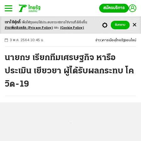
สมัครบริการ
เราใช้คุ้กกี้
เพื่อให้ทุกคนได้ประสบ
การณ์การใช้งานที่ดียิ่งขึ้น
+
ก
ก
-ก
รับทราบ
อ่านเพิ่มเติมคลิก
(Privacy Policy)
และ
(Cookie Policy)
3 พ.ค. 2564 10:45 น.
ข่าว
การเมือง
ไทยรัฐออนไลน์
นายกฯ เรียกทีมเศรษฐกิจ หารือ
ประเมิน เยียวยา ผู้ได้รับผลกระทบ โค
วิด-19
...