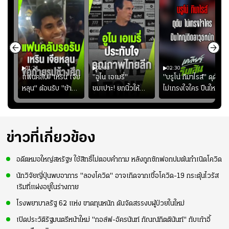
01:21
02:33
02:30
ไน
แฟนคลับ "เหริน เจีย
"อูไน เอเมรี่"
"บรูโน่ กิมาไรส์" ดุดัน
ง
หลุน" ต้อนรับ "ช้าง
ชมเปาะ! ยกนิ้วให้
ไม่เกรงใจใคร ปืนใหญ่
ัง
ศึก" กลับบ้าน
แท็กติกบีจี แฮปปี้
เสิรมอาวุธหนัก
ธุ์
สุดๆ กับการเยือนไทย
ปี
ข่าวที่เกี่ยวข้อง
อดีตหมอใหญ่สหรัฐฯ ใช้สิทธิ์ไม่ตอบคำถาม หลังถูกซักฟอกปมต้นกำเนิดโควิด
นักวิจัยญี่ปุ่นพบอาการ "ลองโควิด" อาจเกิดจากเชื้อโควิด-19 กระตุ้นไวรัส
เริมที่แฝงอยู่ในร่างกาย
โรงพยาบาลรัฐ 62 แห่ง ขาดทุนหนัก ดันจัดสรรงบผู้ป่วยในใหม่
เปิดประวัติรัฐมนตรีหน้าใหม่ "กอล์ฟ-อัครนันท์ กัณณ์กิตตินันท์" กับเก้าอี้