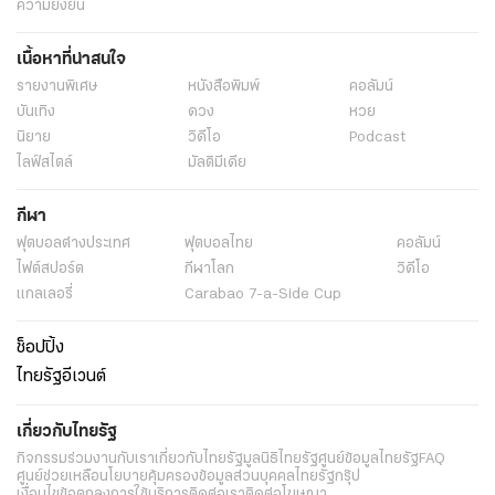
ความยั่งยืน
เนื้อหาที่น่าสนใจ
รายงานพิเศษ
หนังสือพิมพ์
คอลัมน์
บันเทิง
ดวง
หวย
นิยาย
วิดีโอ
Podcast
ไลฟ์สไตล์
มัลติมีเดีย
กีฬา
ฟุตบอลต่่างประเทศ
ฟุตบอลไทย
คอลัมน์
ไฟต์สปอร์ต
กีฬาโลก
วิดีโอ
แกลเลอรี่
Carabao 7-a-Side Cup
ช็อปปิ้ง
ไทยรัฐอีเวนต์
เกี่ยวกับไทยรัฐ
กิจกรรม
ร่วมงานกับเรา
เกี่ยวกับไทยรัฐ
มูลนิธิไทยรัฐ
ศูนย์ข้อมูลไทยรัฐ
FAQ
ศูนย์ช่วยเหลือ
นโยบายคุ้มครองข้อมูลส่วนบุคคลไทยรัฐกรุ๊ป
เงื่อนไขข้อตกลงการใช้บริการ
ติดต่อเรา
ติดต่อโฆษณา