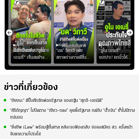
01:07
00:51
02:33
้อง
ฝันที่เป็นจริง! "อูไน
“มด” วิภาวี เผย
"อูไน เอเมรี่"
เอเมรี่" เซ็นสดข้าง
สภาพร่างกายดีขึ้น
ชมเปาะ! ยกนิ้วให้
รอยสักบนแผ่นหลัง
อย่างต่อเนื่อง พร้อม
แท็กติกบีจี แฮปปี้
ู่ใน
"คุณเต๊ะ" แฟนพันธุ์
พยายามลงสนามให้
สุดๆ กับการเยือนไทย
แท้วิลล่า นาน 33 ปี
มากขึ้น เพื่อเรียก
ความมั่นใจ
ข่าวที่เกี่ยวข้อง
“ชัยชนะ” ตีปี๊บศึกซักฟอกรัฐบาล จองกฐิน “ศุภจี-เอกนิติ”
“ศิริกัญญา” ไม่ปิดทาง “เขียว-แดง” คุยตั้งรัฐบาล แต่กับ “น้ำเงิน” ย้ำไม่มีทาง
แน่นอน
“ยิ่งชีพ iLaw” พร้อมสู้ชั้นศาล หลังเจอฟ้องกลับ จ่อลงสมัคร สว. ครั้งหน้า
จับตาความโปร่งใส