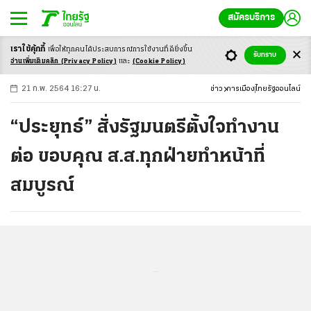
สมัครบริการ
เราใช้คุ้กกี้
เพื่อให้ทุกคนได้ประสบ
การณ์การใช้งานที่ดียิ่งขึ้น
+
ก
ก
-ก
รับทราบ
อ่านเพิ่มเติมคลิก
(Privacy Policy)
และ
(Cookie Policy)
21 ก.พ. 2564 16:27 น.
ข่าว
การเมือง
ไทยรัฐออนไลน์
“ประยุทธ์” สั่งรัฐมนตรีตั้งใจทำงาน
ต่อ ขอบคุณ ส.ส.ทุกฝ่ายทำหน้าที่
สมบูรณ์
...