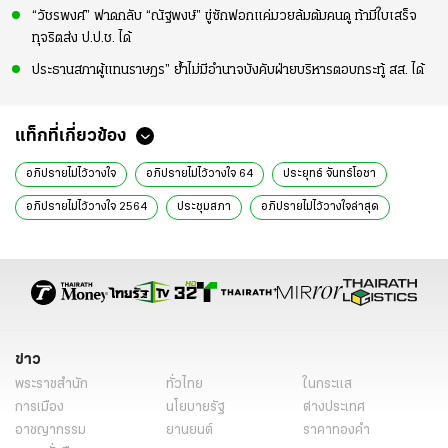
“วัชรพงศ์” ฟาดกลับ “ณัฐพงษ์” ขู่ซักฟอกแค่มวยล้มต้มคนดู ท้ามีใบเสร็จ
ทุจริตส่ง ป.ป.ช. ได้
ประธานสภาผู้แทนราษฎร” ย้ำไม่มีอำนาจบังคับฝ่ายบริหารตอบกระทู้ สส. ได้
แท็กที่เกี่ยวข้อง
อภิปรายไม่ไว้วางใจ
อภิปรายไม่ไว้วางใจ 64
ประยุทธ์ จันทร์โอชา
อภิปรายไม่ไว้วางใจ 2564
ประชุมสภา
อภิปรายไม่ไว้วางใจล่าสุด
นายกรัฐมนตรี
บิ๊กตู่
ข่าวการเมือง
ข่าว
พระราชสำนัก
ทั่วไทย
ในกระแส
การเมือง
นโยบายรัฐ
ต่างประเทศ
อาชญากรรม
ยานยนต์
ราคาทองคำ