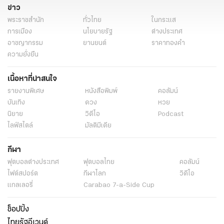
ข่าว
พระราชสำนัก
ทั่วไทย
ในกระแส
การเมือง
นโยบายรัฐ
ต่างประเทศ
อาชญากรรม
ยานยนต์
ราคาทองคำ
ความยั่งยืน
เนื้อหาที่น่าสนใจ
รายงานพิเศษ
หนังสือพิมพ์
คอลัมน์
บันเทิง
ดวง
หวย
นิยาย
วิดีโอ
Podcast
ไลฟ์สไตล์
มัลติมีเดีย
กีฬา
ฟุตบอลต่่างประเทศ
ฟุตบอลไทย
คอลัมน์
ไฟต์สปอร์ต
กีฬาโลก
วิดีโอ
แกลเลอรี่
Carabao 7-a-Side Cup
ช็อปปิ้ง
ไทยรัฐอีเวนต์