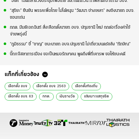
“อิ๊งค์” โอดกลางวงประชุมเพื่อไทย สส.แตกก๊วน ทำพลาดเป้าเก้าอี้ อบจ.
“สุริยะ” ยืนยัน พรรคเพื่อไทย ไม่ได้หนุน “วัฒนา ช่างเหลา” ลงชิงนายก อบจ.
ขอนแก่น
กกต. มีมติเอกฉันท์ สั่งเลือกตั้งนายก อบจ. ปทุมธานี ใหม่ ถกต่อเรื่องค่าใช้
จ่ายพรุ่งนี้
“ภูมิธรรม” ชี้ “ชาญ” ชนะนายก อบจ.ปทุมธานี ไม่เกี่ยวมนตร์ขลัง “ทักษิณ”
บิ๊กแจ๊สลาการเมือง ขอเป็นหมอรักษาคน พูดถึงพี่ที่เคารพ ขอให้ชนะคดี
แท็กที่เกี่ยวข้อง
เลือกตั้ง อบจ
เลือกตั้ง อบจ. 2563
เลือกตั้งท้องถิ่น
เลือกตั้ง อบจ. 63
กกต.
เงินรางวัล
แจ้งเบาะแสทุจริต