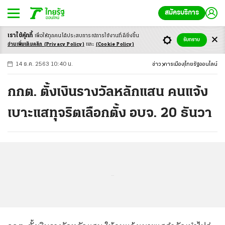
สมัครบริการ
เราใช้คุ้กกี้
เพื่อให้ทุกคนได้ประสบ
การณ์การใช้งานที่ดียิ่งขึ้น
+
ก
ก
-ก
รับทราบ
อ่านเพิ่มเติมคลิก
(Privacy Policy)
และ
(Cookie Policy)
14 ธ.ค. 2563 10:40 น.
ข่าว
การเมือง
ไทยรัฐออนไลน์
กกต. ตั้งเงินรางวัลหลักแสน คนแจ้ง
เบาะแสทุจริตเลือกตั้ง อบจ. 20 ธันวา
...