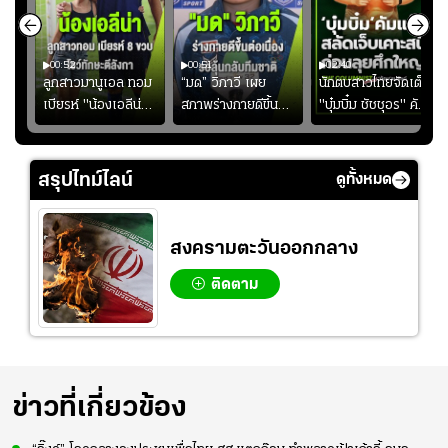
00:52
00:51
02:40
ชนะ
ลูกสาวมานูเอล ทอม
“มด” วิภาวี เผย
นักตบสาวไทยจัดเต็ม
ง
เบียรห์ "น้องเอลีน่า"
สภาพร่างกายดีขึ้น
"บุ๋มบิ๋ม ชัชชุอร" คัม
วัย 8 ขวบ โชว์ตี
อย่างต่อเนื่อง พร้อม
แบ็ก ศึก" SEA V
ลังกาสุดพริ้ว
พยายามลงสนามให้
CUP 2026" เลก
มากขึ้น เพื่อเรียก
สอง!!
สรุปไทม์ไลน์
ดูทั้งหมด
ความมั่นใจ
สงครามตะวันออกกลาง
ติดตาม
ข่าวที่เกี่ยวข้อง