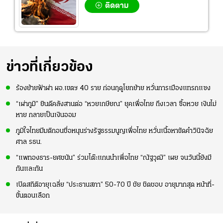
ติดตาม
ข่าวที่เกี่ยวข้อง
ร้องย้ายฟ้าผ่า ผอ.เขตฯ 40 ราย ก่อนฤดูโยกย้าย หวั่นการเมืองแทรกแซง
“เผ่าภูมิ” ยินดีคลังสานต่อ “หวยเกษียณ” ยุคเพื่อไทย ถึงเวลา ซื้อหวย เงินไม่
หาย กลายเป็นเงินออม
ภูมิใจไทยมีมติถอนชื่อหนุนร่างรัฐธรรมนูญเพื่อไทย หวั่นเนื้อหาขัดคำวินิจฉัย
ศาล รธน.
“แพทองธาร-ยศชนัน” ร่วมโต๊ะแกนนำเพื่อไทย “ณัฐวุฒิ” เผย จนวันนี้ยังมี
กันและกัน
เปิดสถิติอายุเฉลี่ย “ประธานสภา” 50-70 ปี ชัย ชิดชอบ อายุมากสุด หน้าที่-
ขั้นตอนเลือก