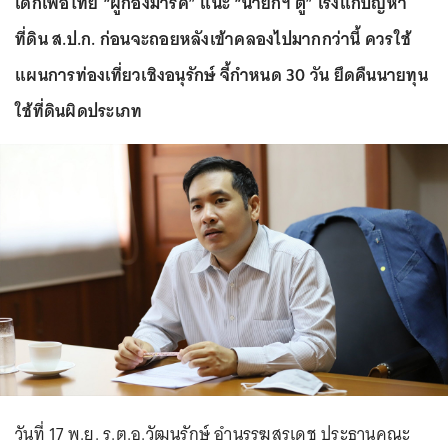
เด็กเพื่อไทย “ผู้กองมาร์ค” แนะ “นายกฯ ตู่” เร่งแก้ปัญหา
ที่ดิน ส.ป.ก. ก่อนจะถอยหลังเข้าคลองไปมากกว่านี้ ควรใช้
แผนการท่องเที่ยวเชิงอนุรักษ์ จี้กำหนด 30 วัน ยึดคืนนายทุน
ใช้ที่ดินผิดประเภท
วันที่ 17 พ.ย. ร.ต.อ.วัฒนรักษ์ อำนรรฆสรเดช ประธานคณะ