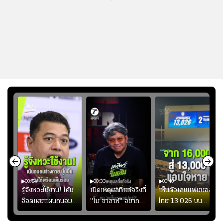
00:54
00:33
00:40
ร
รู้จังหวะใช้งาน! โค้ช
เปิดเหตุผลที่แท้จริงที่
เห็นตัวเลขแฟนบอล
อ๊อตเผยแผนถนอม
"โม ซาลาห์" อยาก
ไทย 13,026 บน
ึ้น
“บุ๋มบิ๋ม” เพื่อรักษา
ย้ายซบ "แทร็บซอนส
สกอร์บอร์ดแล้วแอบ