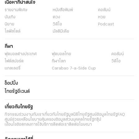
เนื้อหาที่น่าสนใจ
รายงานพิเศษ
หนังสือพิมพ์
คอลัมน์
บันเทิง
ดวง
หวย
นิยาย
วิดีโอ
Podcast
ไลฟ์สไตล์
มัลติมีเดีย
กีฬา
ฟุตบอลต่่างประเทศ
ฟุตบอลไทย
คอลัมน์
ไฟต์สปอร์ต
กีฬาโลก
วิดีโอ
แกลเลอรี่
Carabao 7-a-Side Cup
ช็อปปิ้ง
ไทยรัฐอีเวนต์
เกี่ยวกับไทยรัฐ
กิจกรรม
ร่วมงานกับเรา
เกี่ยวกับไทยรัฐ
มูลนิธิไทยรัฐ
ศูนย์ข้อมูลไทยรัฐ
FAQ
ศูนย์ช่วยเหลือ
นโยบายคุ้มครองข้อมูลส่วนบุคคลไทยรัฐกรุ๊ป
เงื่อนไขข้อตกลงการใช้บริการ
ติดต่อเรา
ติดต่อโฆษณา