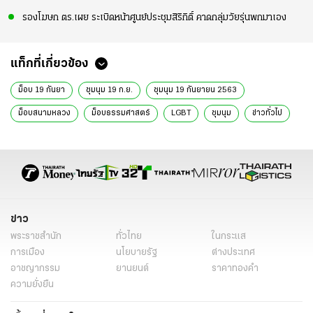
รองโฆษก ตร.เผย ระเบิดหน้าศูนย์ประชุมสิริกิติ์ คาดกลุ่มวัยรุ่นพกมาเอง
แท็กที่เกี่ยวข้อง
ม็อบ 19 กันยา
ชุมนุม 19 ก.ย.
ชุมนุม 19 กันยายน 2563
ม็อบสนามหลวง
ม็อบธรรมศาสตร์
LGBT
ชุมนุม
ข่าวทั่วไป
ข่าว
พระราชสำนัก
ทั่วไทย
ในกระแส
การเมือง
นโยบายรัฐ
ต่างประเทศ
อาชญากรรม
ยานยนต์
ราคาทองคำ
ความยั่งยืน