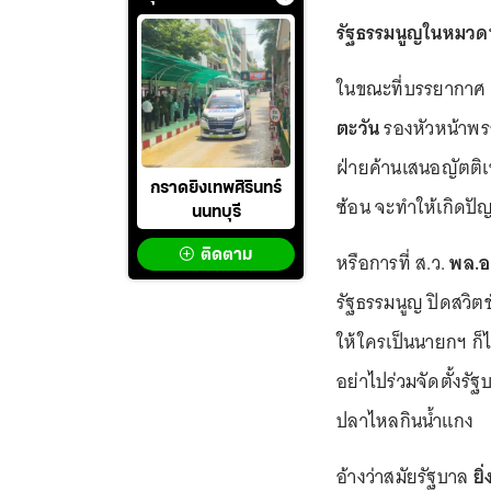
รัฐธรรมนูญในหมวดที
ในขณะที่บรรยากาศ 
ตะวัน
รองหัวหน้าพรร
ฝ่ายค้านเสนอญัตติเ
กราดยิงเทพศิรินทร์
ซ้อน จะทำให้เกิด
นนทบุรี
ติดตาม
หรือการที่ ส.ว.
พล.อ
รัฐธรรมนูญ ปิดสวิตช
ให้ใครเป็นนายกฯ ก็
อย่าไปร่วมจัดตั้งรัฐ
ปลาไหลกินน้ำแกง
อ้างว่าสมัยรัฐบาล
ยิ