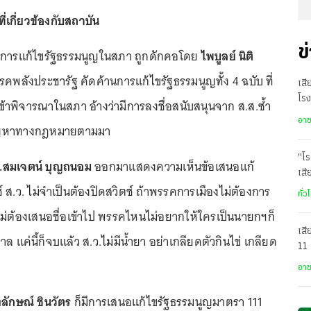
่เกี่ยวข้องกับสถาบัน
ข
การแก้ไขรัฐธรรมนูญในสภา ถูกดักคอโดย
ไพบูลย์ นิติ
คพลังประชารัฐ คัดค้านการแก้ไขรัฐธรรมนูญทั้ง 4 ฉบับ ที่
เสี
โรง
ข้าพิจารณาในสภา อ้างว่ามีการลงชื่อสนับสนุนจาก ส.ส.ซ้ำ
อา
ปัญหาทางกฎหมายตามมา
"โร
.สมเจตน์ บุญถนอม
ออกมาแสดงความเห็นข้อเสนอแก้
เสี
์ ส.ว. ไม่จำเป็นต้องปิดสวิตช์ ถ้าพรรคการเมืองไม่ต้องการ
เวล
ทั่ว
ไม่ต้องเสนอชื่อเข้าไป พรรคไหนไม่อยากให้ใครเป็นนายกฯก็
เสี
บาล แค่นี้ก็จบแล้ว ส.ว.ไม่มีน้ำยา อย่าเกลียดตัวกินไข่ เกลียด
11 
เทพ
อา
่งลักษณ์ ชินวัตร
ก็มีการเสนอแก้ไขรัฐธรรมนูญมาตรา 111