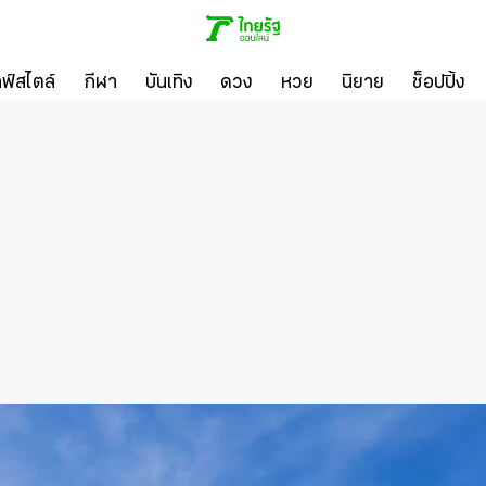
ลฟ์สไตล์
กีฬา
บันเทิง
ดวง
หวย
นิยาย
ช็อปปิ้ง