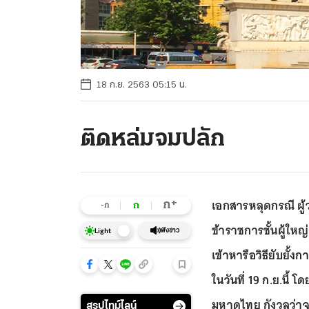
18 ก.ย. 2563 05:15 น.
ติดหล่มจมปลัก
เอกสารหลุดกรณี ผู้
+
ก
ก
-ก
ข้าราชการชั้นผู้ให
ฟังข่าว
Light
เข้าหารือวิธียับยั้
ในวันที่ 19 ก.ย.นี้
มหาดไทย กังวลว่าจ
สรุปไทม์ไลน์