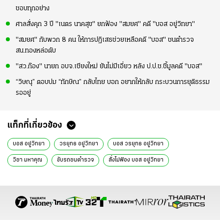
ชอบทุกอย่าง
ศาลสั่งคุก 3 ปี "เนตร นาคสุข" ยกฟ้อง "สมยศ" คดี "บอส อยู่วิทยา"
"สมยศ" กับพวก 8 คน ให้การปฏิเสธช่วยเหลือคดี "บอส" ชนตำรวจ
สน.ทองหล่อดับ
"สว.ก๊อง" นายก อบจ.เชียงใหม่ ยันไม่มีเอี่ยว หลัง ป.ป.ช.ชี้มูลคดี "บอส"
“วิษณุ” ตอบปม “ทักษิณ” กลับไทย บอก อยากให้กลับ กระบวนการยุติธรรม
รออยู่
แท็กที่เกี่ยวข้อง
บอส อยู่วิทยา
วรยุทธ อยู่วิทยา
บอส วรยุทธ อยู่วิทยา
วิชา มหาคุณ
ขับรถชนตำรวจ
สั่งไม่ฟ้อง บอส อยู่วิทยา