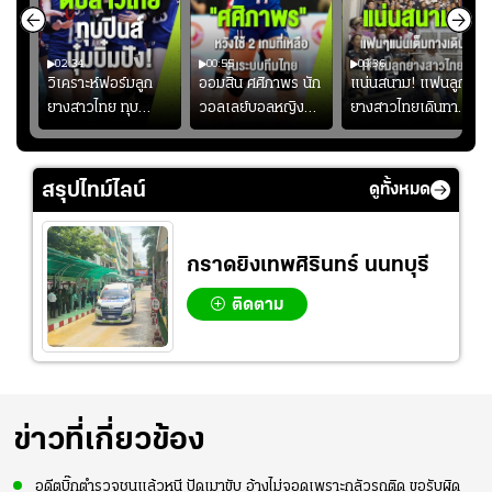
02:34
00:55
00:36
ขิน
วิเคราะห์ฟอร์มลูก
ออมสิน ศศิภาพร นัก
แน่นสนาม! แฟนลูก
วัน
ยางสาวไทย ทุบ
วอลเลย์บอลหญิงทีม
ยางสาวไทยเดินทาง
!
ฟิลิปปินส์ 3-0! "บุ๋ม
ชาติไทย หวังใช้ 2
เข้ามาเชียร์สาวไทย
บิ๋ม" คืนสนามสุดปัง
เกมที่เหลือ ปรับจู
อย่างคึกคัก เพื่อให้
#วอลเลย์บอลชาย
นระบบทีมก่อนลุยชิง
กำลังใจ ก่อนที่สาว
สรุปไทม์ไลน์
ดูทั้งหมด
ทีมชาติไทย
แชมป์เอเชีย
ไทยจะคว้าชัย
กราดยิงเทพศิรินทร์ นนทบุรี
ติดตาม
ข่าวที่เกี่ยวข้อง
อดีตบิ๊กตำรวจชนแล้วหนี ปัดเมาขับ อ้างไม่จอดเพราะกลัวรถติด ขอรับผิด