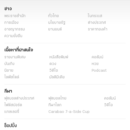
ข่าว
พระราชสำนัก
ทั่วไทย
ในกระแส
การเมือง
นโยบายรัฐ
ต่างประเทศ
อาชญากรรม
ยานยนต์
ราคาทองคำ
ความยั่งยืน
เนื้อหาที่น่าสนใจ
รายงานพิเศษ
หนังสือพิมพ์
คอลัมน์
บันเทิง
ดวง
หวย
นิยาย
วิดีโอ
Podcast
ไลฟ์สไตล์
มัลติมีเดีย
กีฬา
ฟุตบอลต่่างประเทศ
ฟุตบอลไทย
คอลัมน์
ไฟต์สปอร์ต
กีฬาโลก
วิดีโอ
แกลเลอรี่
Carabao 7-a-Side Cup
ช็อปปิ้ง