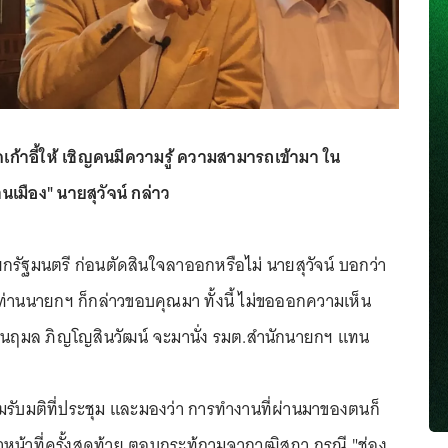
เก้าอี้ให้ เชิญคนมีความรู้ ความสามารถเข้ามา ใน
เมือง" นายสุวัจน์ กล่าว
กรัฐมนตรี ก่อนตัดสินใจลาออกหรือไม่ นายสุวัจน์ บอกว่า
ท่านนายกฯ ก็กล่าวขอบคุณมา ทั้งนี้ ไม่ขอออกความเห็น
างนฤมล ภิญโญสินวัฒน์ จะมานั่ง รมต.สำนักนายกฯ แทน
มรับมติที่ประชุม และมองว่า การทำงานที่ผ่านมาของตนก็
ไปทำหน้าที่ครั้งสุดท้าย ตอบกระทู้ถามจากวุฒิสภา กรณี "ช่อง