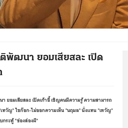
 ชาติพัฒนา ยอมเสียสละ เปิด
ก
ัฒนา ยอมเสียสละ เปิดเก้าอี้ เชิญคนมีความรู้ ความสามารถ
้ "เทวัญ" ไขก๊อก-ไม่ออกความเห็น "นฤมล" นั่งแทน "เทวัญ"
ระทู้ "ช่องส่องผี"