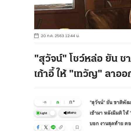
20 ก.ค. 2563 12:44 น.
"สุวัจน์" โชว์หล่อ ยัน
เก้าอี้ ให้ "เทวัญ" ลาออ
"สุวัจน์" ยัน ชาติพ
+
ก
ก
-ก
เข้ามา หลังมีมติ ให
ฟังข่าว
Light
บอก งานสุดท้าย ตอบก