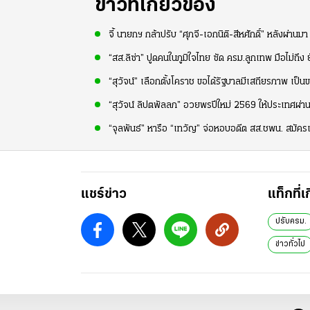
ข่าวที่เกี่ยวข้อง
จี้ นายกฯ กล้าปรับ “ศุภจี-เอกนิติ-สีหศักดิ์” หลังผ่าน
“สส.ลิซ่า” ปูดคนในภูมิใจไทย ซัด ครม.ลูกเทพ มือไม่ถึง ย
“สุวัจน์” เลือกตั้งโคราช ขอได้รัฐบาลมีเสถียรภาพ เป
“สุวัจน์ ลิปตพัลลภ” อวยพรปีใหม่ 2569 ให้ประเทศผ่า
“จุลพันธ์” หารือ “เทวัญ” จ่อหอบอดีต สส.ชพน. สมัครเ
แชร์ข่าว
แท็กที่เ
ปรับครม.
ข่าวทั่วไป