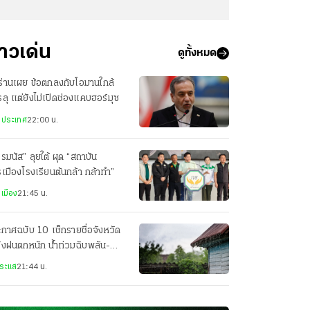
่าวเด่น
ดูทั้งหมด
ร่านเผย ข้อตกลงกับโอมานใกล้
ลุ แต่ยังไม่เปิดช่องแคบฮอร์มุซ
งประเทศ
22:00 น.
รมนัส” ลุยใต้ ผุด “สถาบัน
เมืองโรงเรียนต้นกล้า กล้าทำ”
เมือง
21:45 น.
กาศฉบับ 10 เช็กรายชื่อจังหวัด
ังฝนตกหนัก น้ำท่วมฉับพลัน-
ป่าหลาก 8-9 ส.ค.69
ระแส
21:44 น.