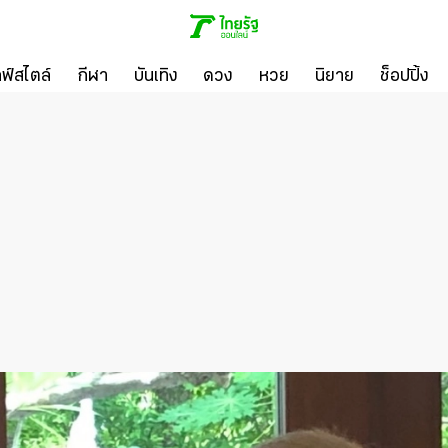
ลฟ์สไตล์
กีฬา
บันเทิง
ดวง
หวย
นิยาย
ช็อปปิ้ง