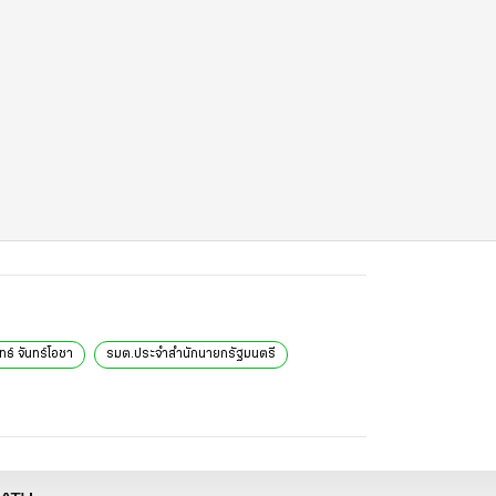
ทธ์ จันทร์โอชา
รมต.ประจำสำนักนายกรัฐมนตรี