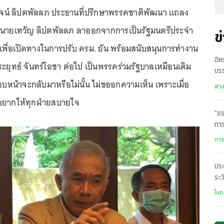
สุวัจน์ ลิปตพัลลภ ประธานที่ปรึกษาพรรคชาติพัฒนา แถลง
ห้ นายเทวัญ ลิปตพัลลภ ลาออกจากการเป็นรัฐมนตรีประจำ
ข
เพื่อเปิดทางในการปรับ ครม. ยัน พร้อมสนับสนุนการทำงาน
อิห
ยุทธ์ จันทร์โอชา ต่อไป เป็นพรรคร่วมรัฐบาลเหมือนเดิม
บรร
อบหน้าจะกลับมาหรือไม่นั้น ไม่ขออกความเห็น เพราะเมื่อ
ต่า
็อยากให้ทุกฝ่ายสบายใจ
“ธร
การ
การ
ประ
ระว
น้ำ
ในก