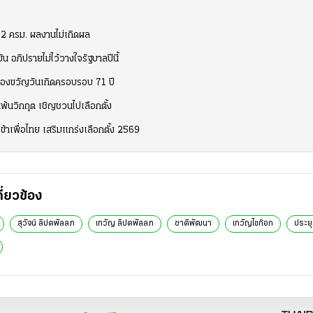
มา 2 ครม. ผลงานไม่เกิดผล
ัน อภิปรายไม่ไว้วางใจรัฐบาลปีนี้
็นของขวัญวันเกิดครอบรอบ 71 ปี
นพ้นวิกฤต เชิญชวนไปเลือกตั้ง
ข้าเพื่อไทย เสริมแกร่งเลือกตั้ง 2569
กี่ยวข้อง
สุวัจน์ ลิปตพัลลภ
เทวัญ ลิปตพัลลภ
ชาติพัฒนา
เทวัญไขก๊อก
ประยุ