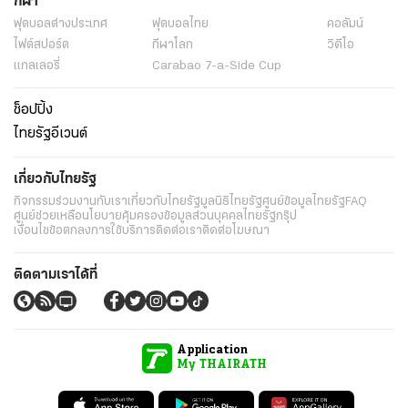
กีฬา
ฟุตบอลต่่างประเทศ
ฟุตบอลไทย
คอลัมน์
ไฟต์สปอร์ต
กีฬาโลก
วิดีโอ
แกลเลอรี่
Carabao 7-a-Side Cup
ช็อปปิ้ง
ไทยรัฐอีเวนต์
เกี่ยวกับไทยรัฐ
กิจกรรม
ร่วมงานกับเรา
เกี่ยวกับไทยรัฐ
มูลนิธิไทยรัฐ
ศูนย์ข้อมูลไทยรัฐ
FAQ
ศูนย์ช่วยเหลือ
นโยบายคุ้มครองข้อมูลส่วนบุคคลไทยรัฐกรุ๊ป
เงื่อนไขข้อตกลงการใช้บริการ
ติดต่อเรา
ติดต่อโฆษณา
ติดตามเราได้ที่
Application
My THAIRATH