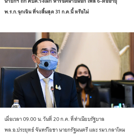
นายกฯ ถก ศบค.วงเล็ก หารือคลายล็อก เฟส 6-ต่ออายุ
พ.ร.ก.ฉุกเฉิน ที่จะสิ้นสุด 31 ก.ค.นี้ หรือไม่
เมื่อเวลา 09.00 น. วันที่ 20 ก.ค. ที่ทำเนียบรัฐบาล
พล.อ.ประยุทธ์ จันทร์โอชา นายกรัฐมนตรี และ รมว.กลาโหม