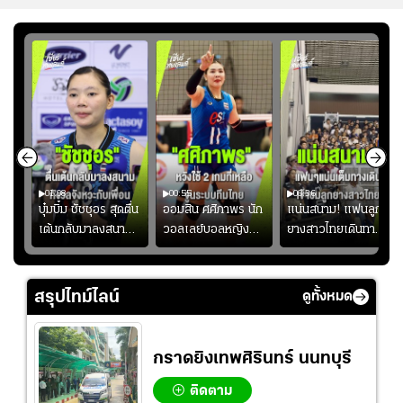
01:08
00:55
00:36
ก
บุ๋มบิ๋ม ชัชชุอร สุดตื่น
ออมสิน ศศิภาพร นัก
แน่นสนาม! แฟนลูก
เต้นกลับมาลงสนาม
วอลเลย์บอลหญิงทีม
ยางสาวไทยเดินทาง
ุ๋ม
ให้ทีมชาติ แอบกังวล
ชาติไทย หวังใช้ 2
เข้ามาเชียร์สาวไทย
ัง
จังหวะไม่เข้ากับเพื่อน
เกมที่เหลือ ปรับจู
อย่างคึกคัก เพื่อให้
ย
นระบบทีมก่อนลุยชิง
กำลังใจ ก่อนที่สาว
สรุปไทม์ไลน์
ดูทั้งหมด
แชมป์เอเชีย
ไทยจะคว้าชัย
กราดยิงเทพศิรินทร์ นนทบุรี
ติดตาม