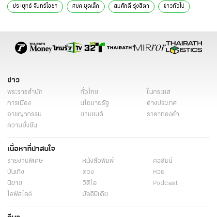
ประยุทธ์ จันทร์โอชา
ศบค.ชุดเล็ก
สมศักดิ์ รุ่งสิตา
ข่าวทั่วไป
ข่าว
พระราชสำนัก
ทั่วไทย
ในกระแส
การเมือง
นโยบายรัฐ
ต่างประเทศ
อาชญากรรม
ยานยนต์
ราคาทองคำ
ความยั่งยืน
เนื้อหาที่น่าสนใจ
รายงานพิเศษ
หนังสือพิมพ์
คอลัมน์
บันเทิง
ดวง
หวย
นิยาย
วิดีโอ
Podcast
ไลฟ์สไตล์
มัลติมีเดีย