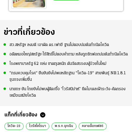
ข่าวที่เกี่ยวข้อง
สว.สหรัฐฯ ลงมติ เอาผิด ดร.เฟาชี ฐานไม่ตอบปมต้นกำเนิดโควิด
อดีตหมอใหญ่สหรัฐฯ ใช้สิทธิ์ไม่ตอบคำถาม หลังถูกซักฟอกปมต้นกำเนิดโควิด
โรงพยาบาลรัฐ 62 แห่ง ขาดทุนหนัก ดันจัดสรรงบผู้ป่วยในใหม่
"กรมควบคุมโรค" ยืนยันยังไม่พบหลักฐาน "โควิด-19" สายพันธุ์ NB.1.8.1
รุนแรงเพิ่มขึ้น
นายกฯ ยัน ไทยยังไม่พบผู้ติดเชื้อ “ไวรัสนิปาห์” ยึดโมเดลเฝ้าระวัง-คัดกรอง
เหมือนสมัยโควิด
แท็กที่เกี่ยวข้อง
โควิด-19
ไวรัสโคโรนา
พ.ร.ก.ฉุกเฉิน
คลายล็อกเฟส6