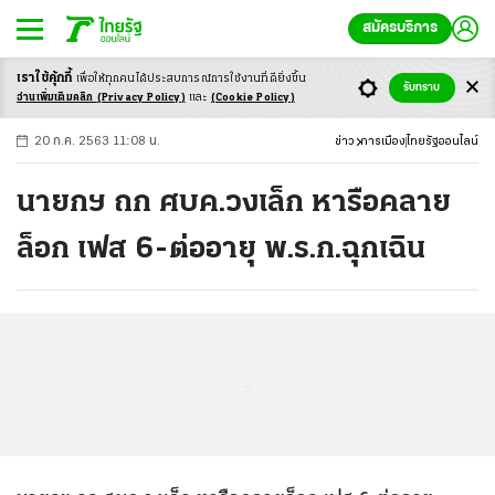
สมัครบริการ
เราใช้คุ้กกี้
เพื่อให้ทุกคนได้ประสบ
การณ์การใช้งานที่ดียิ่งขึ้น
+
ก
ก
-ก
รับทราบ
อ่านเพิ่มเติมคลิก
(Privacy Policy)
และ
(Cookie Policy)
20 ก.ค. 2563 11:08 น.
ข่าว
การเมือง
ไทยรัฐออนไลน์
นายกฯ ถก ศบค.วงเล็ก หารือคลาย
ล็อก เฟส 6-ต่ออายุ พ.ร.ก.ฉุกเฉิน
...