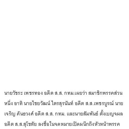
นายวัชระ เพชรทอง อดีต ส.ส. กทม.เผยว่า สมาชิกพรรคส่วน
หนึ่ง อาทิ นายไชยวัฒน์ ไตรสุรนันท์ อดีต ส.ส.เพชรบูรณ์ นาย
เจริญ คันธวงศ์ อดีต ส.ส. กทม. และนายสัมพันธ์ ตั้งเบญจผล
อดีต ส.ส.สุโขทัย ลงชื่อในจดหมายเปิดผนึกถึงหัวหน้าพรรค