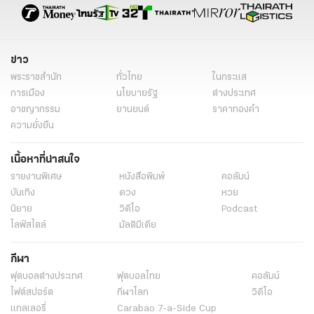
ข่าว
พระราชสำนัก
ทั่วไทย
ในกระแส
การเมือง
นโยบายรัฐ
ต่างประเทศ
อาชญากรรม
ยานยนต์
ราคาทองคำ
ความยั่งยืน
เนื้อหาที่น่าสนใจ
รายงานพิเศษ
หนังสือพิมพ์
คอลัมน์
บันเทิง
ดวง
หวย
นิยาย
วิดีโอ
Podcast
ไลฟ์สไตล์
มัลติมีเดีย
กีฬา
ฟุตบอลต่่างประเทศ
ฟุตบอลไทย
คอลัมน์
ไฟต์สปอร์ต
กีฬาโลก
วิดีโอ
แกลเลอรี่
Carabao 7-a-Side Cup