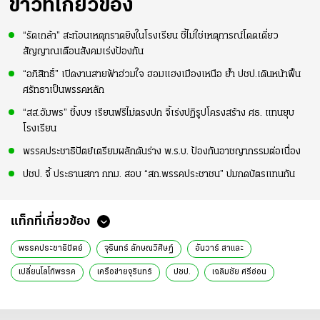
ข่าวที่เกี่ยวข้อง
“รัดเกล้า” สะท้อนเหตุกราดยิงในโรงเรียน ชี้ไม่ใช่เหตุการณ์โดดเดี่ยว
สัญญาณเตือนสังคมเร่งป้องกัน
“อภิสิทธิ์” เปิดงานสายฟ้าฮ่วมใจ ฮอมแฮงเมืองเหนือ ย้ำ ปชป.เดินหน้าฟื้น
ศรัทธาเป็นพรรคหลัก
“สส.อัมพร” ชี้งบฯ เรียนฟรีไม่ตรงปก จี้เร่งปฏิรูปโครงสร้าง ศธ. แทนยุบ
โรงเรียน
พรรคประชาธิปัตย์เตรียมผลักดันร่าง พ.ร.บ. ป้องกันอาชญากรรมต่อเนื่อง
ปชป. จี้ ประธานสภา กทม. สอบ “สก.พรรคประชาชน” ปมกดบัตรแทนกัน
แท็กที่เกี่ยวข้อง
พรรคประชาธิปัตย์
จุรินทร์ ลักษณวิศิษฎ์
อันวาร์ สาและ
เปลี่ยนโลโก้พรรค
เครือข่ายจุรินทร์
ปชป.
เฉลิมชัย ศรีอ่อน
ข่าวทั่วไป