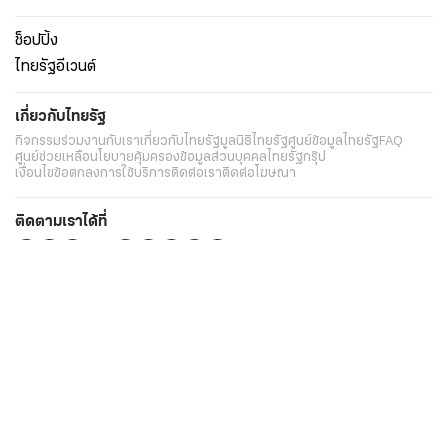
ช็อปปิ้ง
ไทยรัฐอีเวนต์
เกี่ยวกับไทยรัฐ
กิจกรรม
ร่วมงานกับเรา
เกี่ยวกับไทยรัฐ
มูลนิธิไทยรัฐ
ศูนย์ข้อมูลไทยรัฐ
FAQ
ศูนย์ช่วยเหลือ
นโยบายคุ้มครองข้อมูลส่วนบุคคลไทยรัฐกรุ๊ป
เงื่อนไขข้อตกลงการใช้บริการ
ติดต่อเรา
ติดต่อโฆษณา
ติดตามเราได้ที่
Application
My THAIRATH