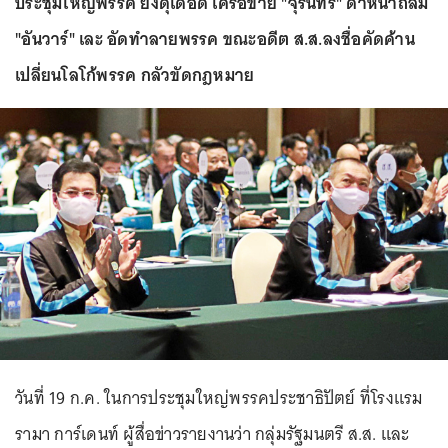
ประชุมใหญ่พรรค ยังดุเดือด เครือข่าย "จุรินทร์" ดาหน้าถล่ม
"อันวาร์" เละ อัดทำลายพรรค ขณะอดีต ส.ส.ลงชื่อคัดค้าน
เปลี่ยนโลโก้พรรค กลัวขัดกฎหมาย
วันที่ 19 ก.ค. ในการประชุมใหญ่พรรคประชาธิปัตย์ ที่โรงแรม
รามา การ์เดนท์ ผู้สื่อข่าวรายงานว่า กลุ่มรัฐมนตรี ส.ส. และ