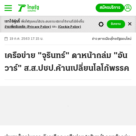
สมัครบริการ
เราใช้คุ้กกี้
เพื่อให้ทุกคนได้ประสบ
การณ์การใช้งานที่ดียิ่งขึ้น
+
ก
ก
-ก
รับทราบ
อ่านเพิ่มเติมคลิก
(Privacy Policy)
และ
(Cookie Policy)
19 ก.ค. 2563 17:15 น.
ข่าว
การเมือง
ไทยรัฐออนไลน์
เครือข่าย "จุรินทร์" ดาหน้าถล่ม "อัน
วาร์" ส.ส.ปชป.ค้านเปลี่ยนโลโก้พรรค
...