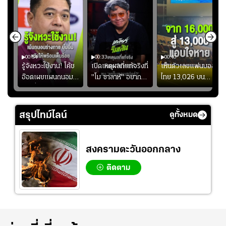
00:54
00:33
00:40
ร
รู้จังหวะใช้งาน! โค้ช
เปิดเหตุผลที่แท้จริงที่
เห็นตัวเลขแฟนบอล
อ๊อตเผยแผนถนอม
"โม ซาลาห์" อยาก
ไทย 13,026 บน
ึ้น
“บุ๋มบิ๋ม” เพื่อรักษา
ย้ายซบ "แทร็บซอนส
สกอร์บอร์ดแล้วแอบ
ย
ร่างกายให้พร้อมที่สุด
ปอร์"
ใจหาย น้อยกว่านัดที่
ที่
แล้วเจอมาเลเซียตั้ง
สรุปไทม์ไลน์
ดูทั้งหมด
อย่างเห็นได้ชัด
สงครามตะวันออกกลาง
ติดตาม