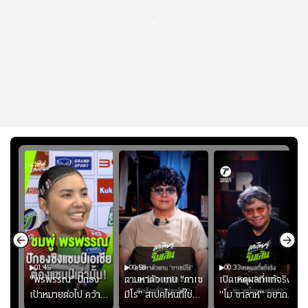
...
01:45
00:58
00:33
มรับ
"พรพรรณ" ปักธง
ตามหาตัวแทน "กาเซ
เปิดเหตุผลที่แท้จริงที่
ุก
เป้าหมายต่อไป คว้า
มีโร่" สเปคไหนที่ใช่
"โม ซาลาห์" อยาก