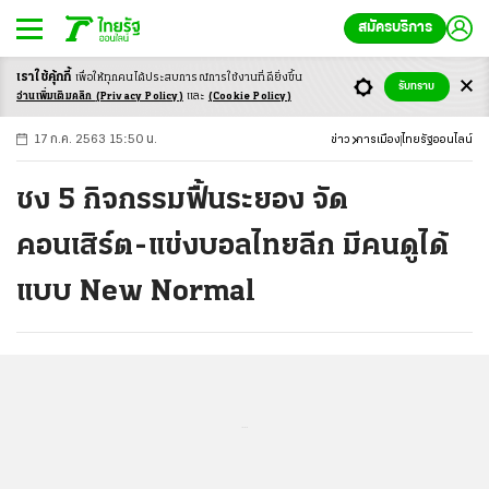
สมัครบริการ
เราใช้คุ้กกี้
เพื่อให้ทุกคนได้ประสบ
การณ์การใช้งานที่ดียิ่งขึ้น
+
ก
ก
-ก
รับทราบ
อ่านเพิ่มเติมคลิก
(Privacy Policy)
และ
(Cookie Policy)
17 ก.ค. 2563 15:50 น.
ข่าว
การเมือง
ไทยรัฐออนไลน์
ชง 5 กิจกรรมฟื้นระยอง จัด
คอนเสิร์ต-แข่งบอลไทยลีก มีคนดูได้
แบบ New Normal
...