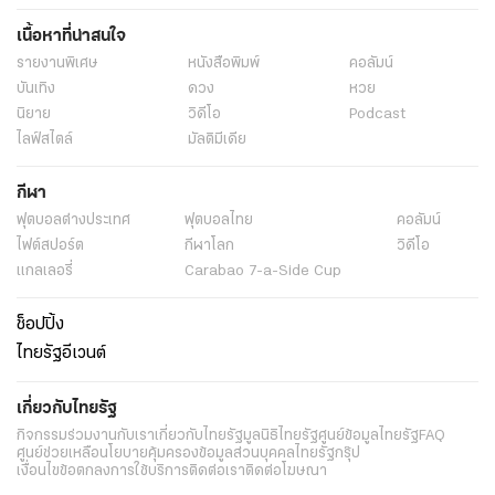
เนื้อหาที่น่าสนใจ
รายงานพิเศษ
หนังสือพิมพ์
คอลัมน์
บันเทิง
ดวง
หวย
นิยาย
วิดีโอ
Podcast
ไลฟ์สไตล์
มัลติมีเดีย
กีฬา
ฟุตบอลต่่างประเทศ
ฟุตบอลไทย
คอลัมน์
ไฟต์สปอร์ต
กีฬาโลก
วิดีโอ
แกลเลอรี่
Carabao 7-a-Side Cup
ช็อปปิ้ง
ไทยรัฐอีเวนต์
เกี่ยวกับไทยรัฐ
กิจกรรม
ร่วมงานกับเรา
เกี่ยวกับไทยรัฐ
มูลนิธิไทยรัฐ
ศูนย์ข้อมูลไทยรัฐ
FAQ
ศูนย์ช่วยเหลือ
นโยบายคุ้มครองข้อมูลส่วนบุคคลไทยรัฐกรุ๊ป
เงื่อนไขข้อตกลงการใช้บริการ
ติดต่อเรา
ติดต่อโฆษณา