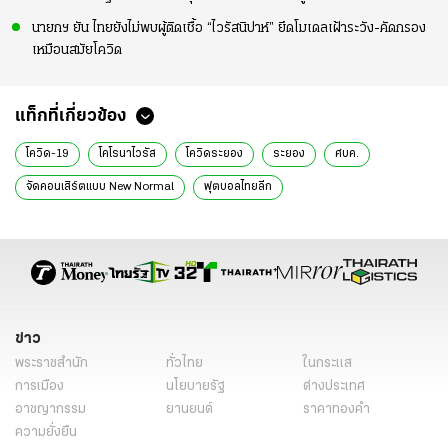
นายกฯ ยัน ไทยยังไม่พบผู้ติดเชื้อ “ไวรัสนิปาห์” ยึดโมเดลเฝ้าระวัง-คัดกรอง
เหมือนสมัยโควิด
แท็กที่เกี่ยวข้อง
โควิด-19
โคโรนาไวรัส
โควิดระยอง
ระยอง
ศบค.
จัดคอนเสิร์ตแบบ New Normal
ฟุตบอลไทยลีก
ข่าว
พระราชสำนัก
ทั่วไทย
ในกระแส
การเมือง
นโยบายรัฐ
ต่างประเทศ
อาชญากรรม
ยานยนต์
ราคาทองคำ
ความยั่งยืน