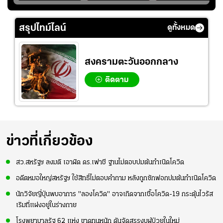
แชมป์ชิงแชมป์
สำหรับแมนยูยุค
ย้ายซบ "แทร็บซอนส
ญ
เอเชีย เพื่อตั๋ว
"คาร์ริค 2.0"?
ปอร์"
โอลิมปิก
สรุปไทม์ไลน์
ดูทั้งหมด
สงครามตะวันออกกลาง
ติดตาม
ข่าวที่เกี่ยวข้อง
สว.สหรัฐฯ ลงมติ เอาผิด ดร.เฟาชี ฐานไม่ตอบปมต้นกำเนิดโควิด
อดีตหมอใหญ่สหรัฐฯ ใช้สิทธิ์ไม่ตอบคำถาม หลังถูกซักฟอกปมต้นกำเนิดโควิด
นักวิจัยญี่ปุ่นพบอาการ "ลองโควิด" อาจเกิดจากเชื้อโควิด-19 กระตุ้นไวรัส
เริมที่แฝงอยู่ในร่างกาย
โรงพยาบาลรัฐ 62 แห่ง ขาดทุนหนัก ดันจัดสรรงบผู้ป่วยในใหม่