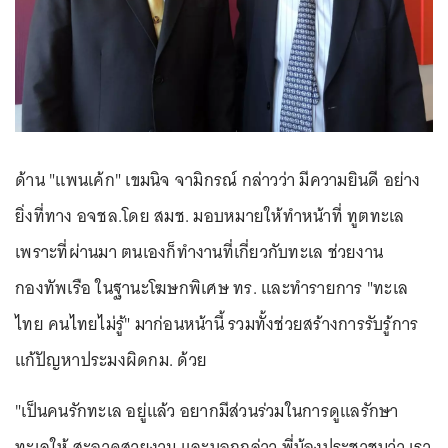
ด้าน "แพนเค้ก" เขมนิจ จามิกรณ์ กล่าวว่า มีความยินดี อย่าง
ยิ่งที่ทาง อจชล.โดย สมช. มอบหมายให้ทำหน้าที่ ทูตทะเล
เพราะที่ผ่านมา ตนเองก็ทำงานที่เกี่ยวกับทะเล ช่วยงาน
กองทัพเรือ ในฐานะโฆษกพิเศษ ทร. และทำรายการ "ทะเล
ไทย คนไทยไม่รู้" มาก่อนหน้านี้ รวมทั้งช่วยสร้างการรับรู้การ
แก้ปัญหาประมงผิดกม. ด้วย
"เป็นคนรักทะเล อยู่แล้ว อยากมีส่วนร่วมในการดูแลรักษา
ทะเลให้ สะอาดสวยงาม และบอกกล่าว พี่น้องประชาชนว่า เรา