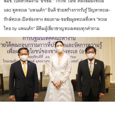
สมช. เปิดตัวทีมงาน "อจชล." Think Tank คลังสมองทะเล
และ ทูตทะเล "แพนเค้ก" ยินดี ช่วยสร้างการรับรู้ ปัญหาทะเล-
รักษ์ทะเล เปิดช่องทาง สอบถาม-ขอข้อมูลทะเลที่เพจ "ทะเล
ไทย by แพนเค้ก" มีทีมผู้เขี่ยวชาญทะเลตอบทุกคำถาม