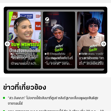
01:45
00:33
00:58
มรับ
"พรพรรณ" ปักธง
เปิดเหตุผลที่แท้จริงที่
ตามหาตัวแทน "กาเซ
ุก
เป้าหมายต่อไป คว้า
"โม ซาลาห์" อยาก
มีโร่" สเปคไหนที่ใช่
แชมป์ชิงแชมป์
ย้ายซบ "แทร็บซอนส
สำหรับแมนยูยุค
ญ
เอเชีย เพื่อตั๋ว
ปอร์"
"คาร์ริค 2.0"?
โอลิมปิก
ข่าวที่เกี่ยวข้อง
“สว.อังคณา” ไม่อยากให้กลับมาที่ศูนย์ หลังรัฐบาลเลื่อนพูดคุยสันติสุข
ชายแดนใต้