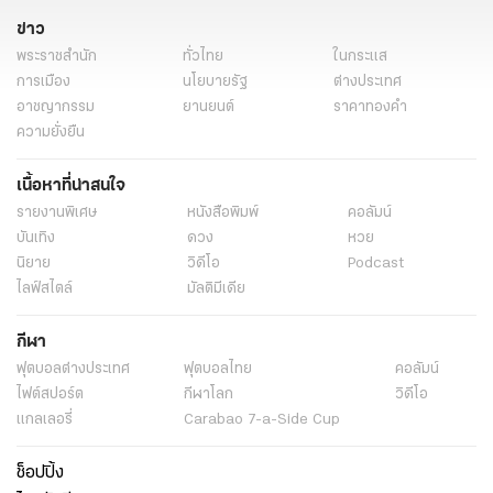
ข่าว
พระราชสำนัก
ทั่วไทย
ในกระแส
การเมือง
นโยบายรัฐ
ต่างประเทศ
อาชญากรรม
ยานยนต์
ราคาทองคำ
ความยั่งยืน
เนื้อหาที่น่าสนใจ
รายงานพิเศษ
หนังสือพิมพ์
คอลัมน์
บันเทิง
ดวง
หวย
นิยาย
วิดีโอ
Podcast
ไลฟ์สไตล์
มัลติมีเดีย
กีฬา
ฟุตบอลต่่างประเทศ
ฟุตบอลไทย
คอลัมน์
ไฟต์สปอร์ต
กีฬาโลก
วิดีโอ
แกลเลอรี่
Carabao 7-a-Side Cup
ช็อปปิ้ง