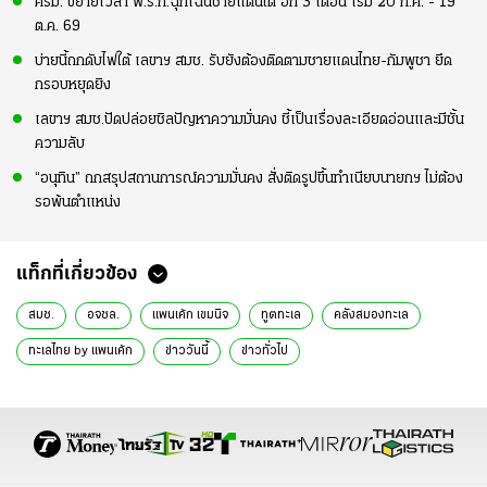
ครม. ขยายเวลา พ.ร.ก.ฉุกเฉินชายแดนใต้ อีก 3 เดือน เริ่ม 20 ก.ค. - 19
ต.ค. 69
บ่ายนี้ถกดับไฟใต้ เลขาฯ สมช. รับยังต้องติดตามชายแดนไทย-กัมพูชา ยึด
กรอบหยุดยิง
เลขาฯ สมช.ปัดปล่อยชิลปัญหาความมั่นคง ชี้เป็นเรื่องละเอียดอ่อนและมีชั้น
ความลับ
“อนุทิน” ถกสรุปสถานการณ์ความมั่นคง สั่งติดรูปขึ้นทำเนียบนายกฯ ไม่ต้อง
รอพ้นตำแหน่ง
แท็กที่เกี่ยวข้อง
สมช.
อจชล.
แพนเค้ก เขมนิจ
ทูตทะเล
คลังสมองทะเล
ทะเลไทย by แพนเค้ก
ข่าววันนี้
ข่าวทั่วไป