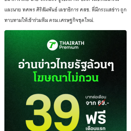
และนาย ทศพร ศิริสัมพันธ์ เลขาธิการ ศสช. ที่มีกระแสข่าว ถูก
ทาบทามให้เข้าร่วมทีม ครม.เศรษฐกิจชุดใหม่.