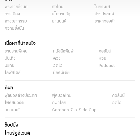
พระราชสำนัก
ทั่วไทย
ในกระแส
การเมือง
นโยบายรัฐ
ต่างประเทศ
อาชญากรรม
ยานยนต์
ราคาทองคำ
ความยั่งยืน
เนื้อหาที่น่าสนใจ
รายงานพิเศษ
หนังสือพิมพ์
คอลัมน์
บันเทิง
ดวง
หวย
นิยาย
วิดีโอ
Podcast
ไลฟ์สไตล์
มัลติมีเดีย
กีฬา
ฟุตบอลต่่างประเทศ
ฟุตบอลไทย
คอลัมน์
ไฟต์สปอร์ต
กีฬาโลก
วิดีโอ
แกลเลอรี่
Carabao 7-a-Side Cup
ช็อปปิ้ง
ไทยรัฐอีเวนต์