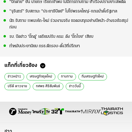
"บิ๊กต่าย" ยัน นายกฯ เรียกเข้าพบ ไม่มีการทาบทาม ย้ำเรื่องปราบยาเสพติด
"จุรินทร์" รับสถานะ "ประชาธิปัตย์" ไม่ใช่พรรคใหญ่-แกนนำตั้งรัฐบาล
นัท รับทาบ แพนเค้ก-ใหม่ ร่วมงานจริง ขอตอบทุกอย่างปีหน้า-อ้างรอข้อสรุป
ก่อน
รบ. ปัดข่าว 'บิ๊กตู่' เตรียมปรับ ครม. ดึง 'บิ๊กโชย' เสียบ
ทำหมันประชานิยม กรธ.ตีกรอบ-ตั้ง3ที่ปรึกษา
แท็กที่เกี่ยวข้อง
ข่าวหน้า1
เศรษฐกิจชุดใหม่
ทาบทาม
ทีมเศรษฐกิจใหม่
ปรีดี ดาวฉาย
ทศพร ศิริสัมพันธ์
ข่าววันนี้
ข่าว