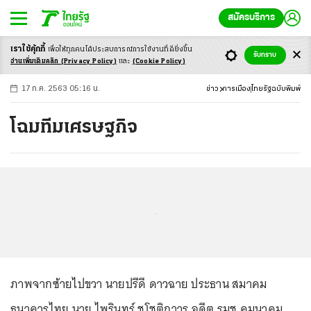
สมัครบริการ
เราใช้คุ้กกี้
เพื่อให้ทุกคนได้ประสบ
การณ์การใช้งานที่ดียิ่งขึ้น
+
ก
ก
-ก
รับทราบ
อ่านเพิ่มเติมคลิก
(Privacy Policy)
และ
(Cookie Policy)
17 ก.ค. 2563 05:16 น.
ข่าว
การเมือง
ไทยรัฐฉบับพิมพ์
โฉมทีมเศรษฐกิจ
...
ภาพจากซ้ายไปขวา นายปรีดี ดาวฉาย ประธาน สมาคม
ธนาคารไทย นาย ไพรินทร์ ชูโชติถาวร อดีต รมช.คมนาคม