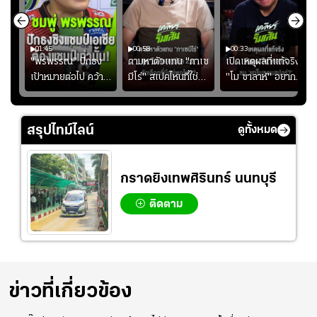
01:45
00:58
00:33
มรับ
"พรพรรณ" ปักธง
ตามหาตัวแทน "กาเซ
เปิดเหตุผลที่แท้จริงที่
ุก
เป้าหมายต่อไป คว้า
มีโร่" สเปคไหนที่ใช่
"โม ซาลาห์" อยาก
แชมป์ชิงแชมป์
สำหรับแมนยูยุค
ย้ายซบ "แทร็บซอนส
ญ
เอเชีย เพื่อตั๋ว
"คาร์ริค 2.0"?
ปอร์"
โอลิมปิก
สรุปไทม์ไลน์
ดูทั้งหมด
กราดยิงเทพศิรินทร์ นนทบุรี
ติดตาม
ข่าวที่เกี่ยวข้อง