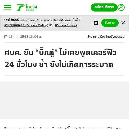
สมัครบริการ
เราใช้คุ้กกี้
เพื่อให้ทุกคนได้ประสบ
การณ์การใช้งานที่ดียิ่งขึ้น
+
ก
ก
-ก
รับทราบ
อ่านเพิ่มเติมคลิก
(Privacy Policy)
และ
(Cookie Policy)
16 ก.ค. 2563 13:04 น.
ข่าว
การเมือง
ไทยรัฐออนไลน์
ศบค. ยัน “บิ๊กตู่” ไม่เคยพูดเคอร์ฟิว
24 ชั่วโมง ย้ำ ยังไม่เกิดการระบาด
...