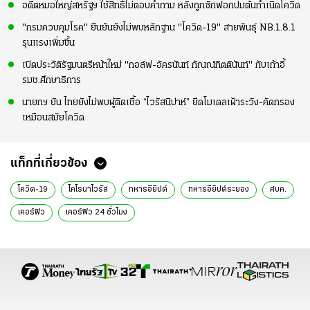
อดีตหมอใหญ่สหรัฐฯ ใช้สิทธิ์ไม่ตอบคำถาม หลังถูกซักฟอกปมต้นกำเนิดโควิด
"กรมควบคุมโรค" ยืนยันยังไม่พบหลักฐาน "โควิด-19" สายพันธุ์ NB.1.8.1
รุนแรงเพิ่มขึ้น
เปิดประวัติรัฐมนตรีหน้าใหม่ "กอล์ฟ-อัครนันท์ กัณณ์กิตตินันท์" กับเก้าอี้
รมช.ศึกษาธิการ
นายกฯ ยัน ไทยยังไม่พบผู้ติดเชื้อ “ไวรัสนิปาห์” ยึดโมเดลเฝ้าระวัง-คัดกรอง
เหมือนสมัยโควิด
แท็กที่เกี่ยวข้อง
โควิด-19
โคโรนาไวรัส
ทหารอียิปต์
ทหารอียิปต์ระยอง
ศบค.
เคอร์ฟิว
เคอร์ฟิว 24 ชั่วโมง