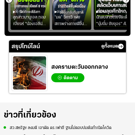
00:52
00:51
02:40
ชนะ
ลูกสาวมานูเอล ทอม
“มด” วิภาวี เผย
นักตบสาวไทยจัดเต็ม
ง
เบียรห์ "น้องเอลีน่า"
สภาพร่างกายดีขึ้น
"บุ๋มบิ๋ม ชัชชุอร" คัม
วัย 8 ขวบ โชว์ตี
อย่างต่อเนื่อง พร้อม
แบ็ก ศึก" SEA V
ลังกาสุดพริ้ว
พยายามลงสนามให้
CUP 2026" เลก
มากขึ้น เพื่อเรียก
สอง!!
สรุปไทม์ไลน์
ดูทั้งหมด
ความมั่นใจ
สงครามตะวันออกกลาง
ติดตาม
ข่าวที่เกี่ยวข้อง
สว.สหรัฐฯ ลงมติ เอาผิด ดร.เฟาชี ฐานไม่ตอบปมต้นกำเนิดโควิด