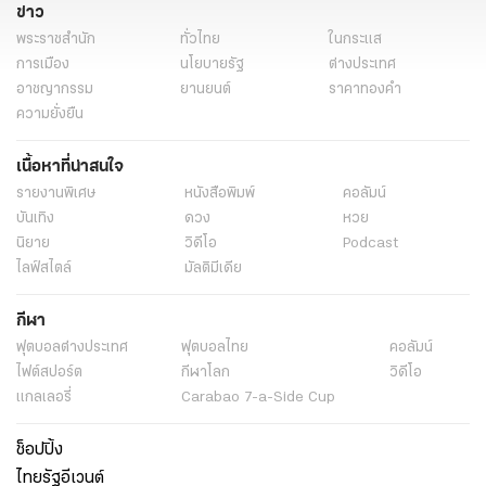
ข่าว
พระราชสำนัก
ทั่วไทย
ในกระแส
การเมือง
นโยบายรัฐ
ต่างประเทศ
อาชญากรรม
ยานยนต์
ราคาทองคำ
ความยั่งยืน
เนื้อหาที่น่าสนใจ
รายงานพิเศษ
หนังสือพิมพ์
คอลัมน์
บันเทิง
ดวง
หวย
นิยาย
วิดีโอ
Podcast
ไลฟ์สไตล์
มัลติมีเดีย
กีฬา
ฟุตบอลต่่างประเทศ
ฟุตบอลไทย
คอลัมน์
ไฟต์สปอร์ต
กีฬาโลก
วิดีโอ
แกลเลอรี่
Carabao 7-a-Side Cup
ช็อปปิ้ง
ไทยรัฐอีเวนต์