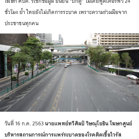
โฆษก ศบค. รีเช็กข้อมูล ยืนยัน “บิ๊กตู่” ไม่เคยพูดเคอร์ฟิว 24
ชั่วโมง ย้ำ ไทยยังไม่เกิดการระบาด เพราะความร่วมมือจาก
ประชาชนทุกคน
วันที่ 16 ก.ค. 2563
นายแพทย์ทวีศิลป์ วิษณุโยธิน โฆษกศูนย์
บริหารสถานการณ์การแพร่ระบาดของโรคติดเชื้อไวรัส