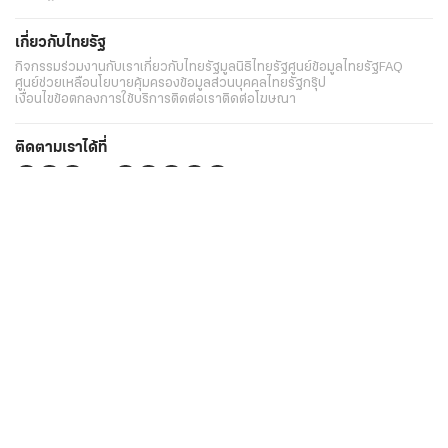
เกี่ยวกับไทยรัฐ
กิจกรรม
ร่วมงานกับเรา
เกี่ยวกับไทยรัฐ
มูลนิธิไทยรัฐ
ศูนย์ข้อมูลไทยรัฐ
FAQ
ศูนย์ช่วยเหลือ
นโยบายคุ้มครองข้อมูลส่วนบุคคลไทยรัฐกรุ๊ป
เงื่อนไขข้อตกลงการใช้บริการ
ติดต่อเรา
ติดต่อโฆษณา
ติดตามเราได้ที่
Application
My THAIRATH