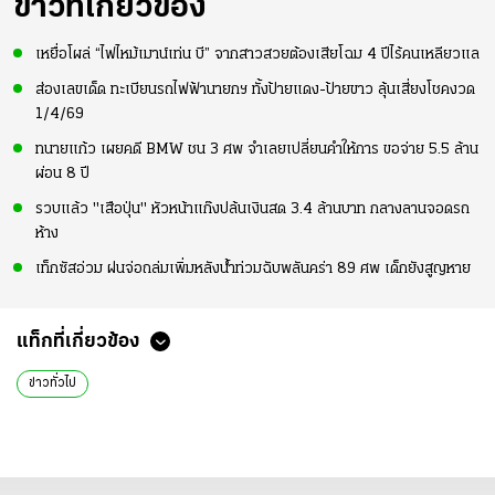
ข่าวที่เกี่ยวข้อง
เหยื่อโผล่ “ไฟไหม้เมาน์เท่น บี” จากสาวสวยต้องเสียโฉม 4 ปีไร้คนเหลียวแล
ส่องเลขเด็ด ทะเบียนรถไฟฟ้านายกฯ ทั้งป้ายแดง-ป้ายขาว ลุ้นเสี่ยงโชคงวด
1/4/69
ทนายแก้ว เผยคดี BMW ชน 3 ศพ จำเลยเปลี่ยนคำให้การ ขอจ่าย 5.5 ล้าน
ผ่อน 8 ปี
รวบแล้ว "เสือปุ่น" หัวหน้าแก๊งปล้นเงินสด 3.4 ล้านบาท กลางลานจอดรถ
ห้าง
เท็กซัสอ่วม ฝนจ่อถล่มเพิ่มหลังน้ำท่วมฉับพลันคร่า 89 ศพ เด็กยังสูญหาย
แท็กที่เกี่ยวข้อง
ข่าวทั่วไป