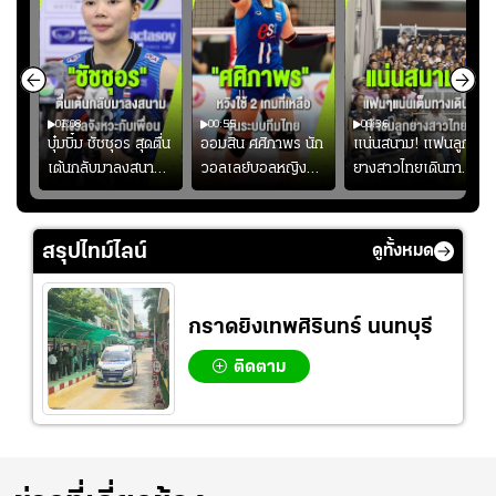
01:08
00:55
00:36
ก
บุ๋มบิ๋ม ชัชชุอร สุดตื่น
ออมสิน ศศิภาพร นัก
แน่นสนาม! แฟนลูก
เต้นกลับมาลงสนาม
วอลเลย์บอลหญิงทีม
ยางสาวไทยเดินทาง
ุ๋ม
ให้ทีมชาติ แอบกังวล
ชาติไทย หวังใช้ 2
เข้ามาเชียร์สาวไทย
ัง
จังหวะไม่เข้ากับเพื่อน
เกมที่เหลือ ปรับจู
อย่างคึกคัก เพื่อให้
ย
นระบบทีมก่อนลุยชิง
กำลังใจ ก่อนที่สาว
สรุปไทม์ไลน์
ดูทั้งหมด
แชมป์เอเชีย
ไทยจะคว้าชัย
กราดยิงเทพศิรินทร์ นนทบุรี
ติดตาม