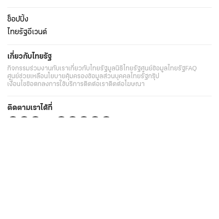
ช็อปปิ้ง
ไทยรัฐอีเวนต์
เกี่ยวกับไทยรัฐ
กิจกรรม
ร่วมงานกับเรา
เกี่ยวกับไทยรัฐ
มูลนิธิไทยรัฐ
ศูนย์ข้อมูลไทยรัฐ
FAQ
ศูนย์ช่วยเหลือ
นโยบายคุ้มครองข้อมูลส่วนบุคคลไทยรัฐกรุ๊ป
เงื่อนไขข้อตกลงการใช้บริการ
ติดต่อเรา
ติดต่อโฆษณา
ติดตามเราได้ที่
Application
My THAIRATH