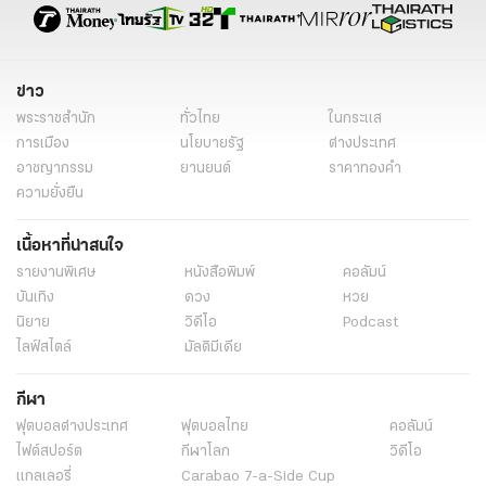
ข่าว
พระราชสำนัก
ทั่วไทย
ในกระแส
การเมือง
นโยบายรัฐ
ต่างประเทศ
อาชญากรรม
ยานยนต์
ราคาทองคำ
ความยั่งยืน
เนื้อหาที่น่าสนใจ
รายงานพิเศษ
หนังสือพิมพ์
คอลัมน์
บันเทิง
ดวง
หวย
นิยาย
วิดีโอ
Podcast
ไลฟ์สไตล์
มัลติมีเดีย
กีฬา
ฟุตบอลต่่างประเทศ
ฟุตบอลไทย
คอลัมน์
ไฟต์สปอร์ต
กีฬาโลก
วิดีโอ
แกลเลอรี่
Carabao 7-a-Side Cup