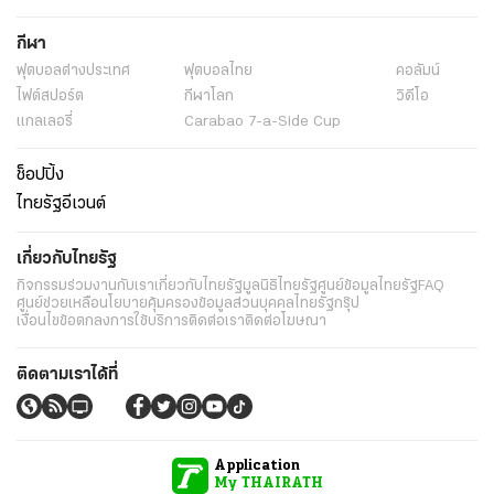
กีฬา
ฟุตบอลต่่างประเทศ
ฟุตบอลไทย
คอลัมน์
ไฟต์สปอร์ต
กีฬาโลก
วิดีโอ
แกลเลอรี่
Carabao 7-a-Side Cup
ช็อปปิ้ง
ไทยรัฐอีเวนต์
เกี่ยวกับไทยรัฐ
กิจกรรม
ร่วมงานกับเรา
เกี่ยวกับไทยรัฐ
มูลนิธิไทยรัฐ
ศูนย์ข้อมูลไทยรัฐ
FAQ
ศูนย์ช่วยเหลือ
นโยบายคุ้มครองข้อมูลส่วนบุคคลไทยรัฐกรุ๊ป
เงื่อนไขข้อตกลงการใช้บริการ
ติดต่อเรา
ติดต่อโฆษณา
ติดตามเราได้ที่
Application
My THAIRATH