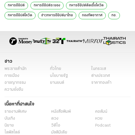
ทหารอียิปต์
ทหารอียิปต์ระยอง
ทหารอียิปต์ติดเชื้อโควิด
ทหารอียิปต์โควิด
ข่าวทหารอียิปต์มาไทย
กองทัพอากาศ
ทอ.
ข่าวทั่วไป
ข่าว
พระราชสำนัก
ทั่วไทย
ในกระแส
การเมือง
นโยบายรัฐ
ต่างประเทศ
อาชญากรรม
ยานยนต์
ราคาทองคำ
ความยั่งยืน
เนื้อหาที่น่าสนใจ
รายงานพิเศษ
หนังสือพิมพ์
คอลัมน์
บันเทิง
ดวง
หวย
นิยาย
วิดีโอ
Podcast
ไลฟ์สไตล์
มัลติมีเดีย