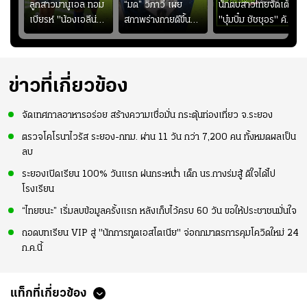
ชนะ
ลูกสาวมานูเอล ทอม
“มด” วิภาวี เผย
นักตบสาวไทยจัดเต็ม
ง
เบียรห์ "น้องเอลีน่า"
สภาพร่างกายดีขึ้น
"บุ๋มบิ๋ม ชัชชุอร" คัม
วัย 8 ขวบ โชว์ตี
อย่างต่อเนื่อง พร้อม
แบ็ก ศึก" SEA V
ลังกาสุดพริ้ว
พยายามลงสนามให้
CUP 2026" เลก
มากขึ้น เพื่อเรียก
สอง!!
ความมั่นใจ
ข่าวที่เกี่ยวข้อง
จัดเทศกาลอาหารอร่อย สร้างความเชื่อมั่น กระตุ้นท่องเที่ยว จ.ระยอง
ตรวจโคโรนาไวรัส ระยอง-กทม. ผ่าน 11 วัน กว่า 7,200 คน ทั้งหมดผลเป็น
ลบ
ระยองเปิดเรียน 100% วันแรก ฝนกระหน่ำ เด็ก นร.กางร่มสู้ ดีใจได้ไป
โรงเรียน
“ไทยชนะ” เริ่มลบข้อมูลครั้งแรก หลังเก็บไว้ครบ 60 วัน ขอให้ประชาชนมั่นใจ
ถอดบทเรียน VIP สู่ "นักการทูตเอสโตเนีย" จ่อถกมาตรการคุมโควิดใหม่ 24
ก.ค.นี้
แท็กที่เกี่ยวข้อง