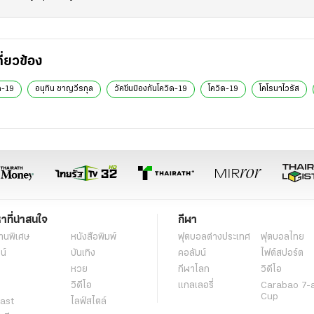
กี่ยวข้อง
ด-19
อนุทิน ชาญวีรกุล
วัคซีนป้องกันโควิด-19
โควิด-19
โคโรนาไวรัส
หาที่น่าสนใจ
กีฬา
านพิเศษ
หนังสือพิมพ์
ฟุตบอลต่่างประเทศ
ฟุตบอลไทย
น์
บันเทิง
คอลัมน์
ไฟต์สปอร์ต
หวย
กีฬาโลก
วิดีโอ
วิดีโอ
แกลเลอรี่
Carabao 7-
Cup
ast
ไลฟ์สไตล์