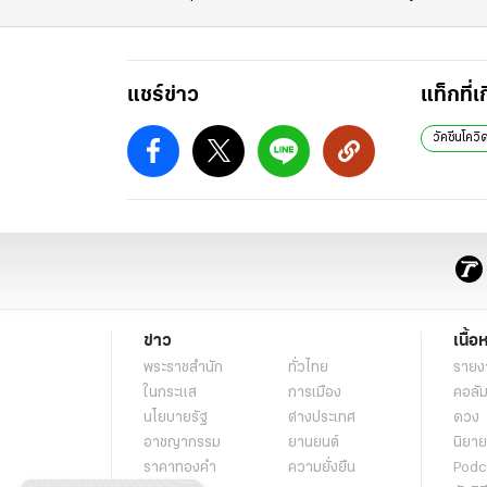
แชร์ข่าว
แท็กที่เ
วัคซีนโควิ
ข่าว
เนื้อ
พระราชสำนัก
ทั่วไทย
รายง
ในกระแส
การเมือง
คอลัม
นโยบายรัฐ
ต่างประเทศ
ดวง
อาชญากรรม
ยานยนต์
นิยาย
ราคาทองคำ
ความยั่งยืน
Podc