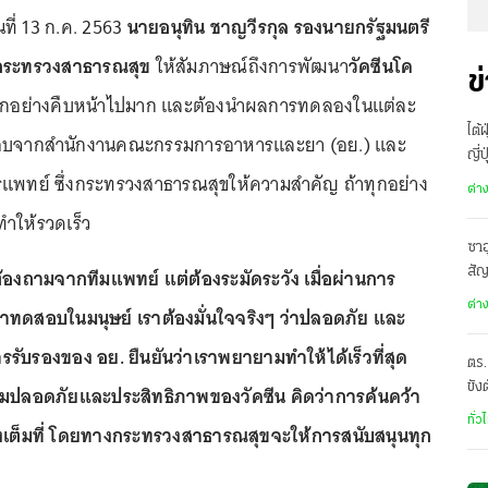
ันที่ 13 ก.ค. 2563
นายอนุทิน ชาญวีรกุล รองนายกรัฐมนตรี
รกระทรวงสาธารณสุข
ให้สัมภาษณ์ถึงการพัฒนา
วัคซีนโค
ข
ทุกอย่างคืบหน้าไปมาก และต้องนำผลการทดลองในแต่ละ
ไต้
ชอบจากสำนักงานคณะกรรมการอาหารและยา (อย.) และ
ญี่
แพทย์ ซึ่งกระทรวงสาธารณสุขให้ความสำคัญ ถ้าทุกอย่าง
อพ
ต่า
ำให้รวดเร็ว
ซาอ
ร่ต้องถามจากทีมแพทย์ แต่ต้องระมัดระวัง เมื่อผ่านการ
สั
เดี
ต่า
าทดสอบในมนุษย์ เราต้องมั่นใจจริงๆ ว่าปลอดภัย และ
ารรับรองของ อย. ยืนยันว่าเราพยายามทำให้ได้เร็วที่สุด
ตร.
ขัง
วามปลอดภัยและประสิทธิภาพของวัคซีน คิดว่าการค้นคว้า
อั
ทั่ว
างเต็มที่ โดยทางกระทรวงสาธารณสุขจะให้การสนับสนุนทุก