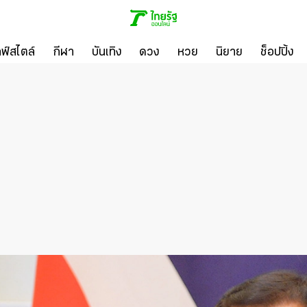
ลฟ์สไตล์
กีฬา
บันเทิง
ดวง
หวย
นิยาย
ช็อปปิ้ง