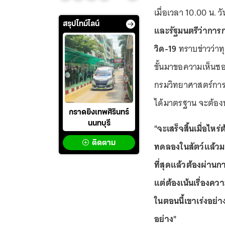
เมื่อเวลา 10.00 น. ว
สรุปไทม์ไลน์
และรัฐมนตรีว่ากา
วิด-19
ทราบข่าวว่า
ขั้นมาขอความเห็น
กรมวิทยาศาสตร์การ
ได้มาตรฐาน จะต้องท
กราดยิงเทพศิรินทร์
นนทบุรี
"จะเสร็จสิ้นเมื่อไห
ติดตาม
ทดลองในสัตว์แล้วม
ที่สุดแล้วต้องผ่านก
แต่ต้องเน้นเรื่องค
ในตอนนี้เขาเร่งอย่
อย่าง"