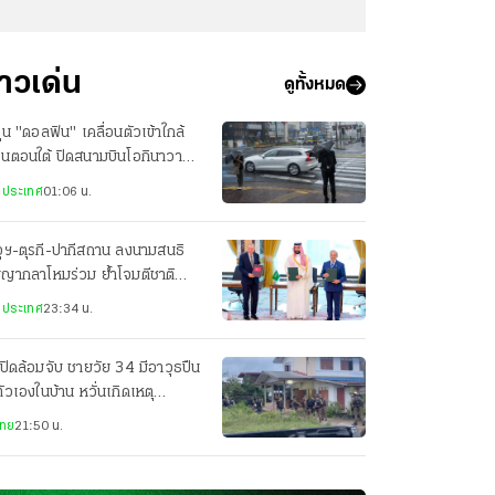
่าวเด่น
ดูทั้งหมด
ฝุ่น "ดอลฟิน" เคลื่อนตัวเข้าใกล้
ปุ่นตอนใต้ ปิดสนามบินโอกินาวา
ยพประชาชน-เจ็บ 3 ราย
งประเทศ
01:06 น.
ุฯ-ตุรกี-ปากีสถาน ลงนามสนธิ
ญญากลาโหมร่วม ย้ำโจมตีชาติ
ยวเท่ากับโจมตีทั้ง 3 ประเทศ
งประเทศ
23:34 น.
ปิดล้อมจับ ชายวัย 34 มีอาวุธปืน
ตัวเองในบ้าน หวั่นเกิดเหตุ
นตราย
ไทย
21:50 น.