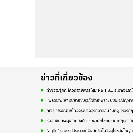
ข่าวที่เกี่ยวข้อง
ทำความรู้จัก โควิดสายพันธุ์ใหม่ NB.1.8.1 ระบาดหนัก
"พลอยทะเล" รับย้ายซบภูมิใจไทยเพราะ ปชป. มีปัญหา
กทม.-ปริมณฑลโควิดระบาดสูงกว่าที่อื่น “บิ๊กตู่” ห่วงก
รับวัคซีนกระตุ้น แม้องค์การอนามัยโลกประกาศยุติภาว
“อนุทิน” รณรงค์ประชาชนฉีดวัคซีนโควิดคู่ไข้หวัดใหญ่ ยก