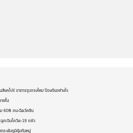
...
ในสิงคโปร์ อาการรุนแรงไหม ป้องกันอย่างไร
ภายใน
ลุ่ม 608 แนะฉีดวัคซีน
ะฉุกเฉินโควิด-19 แล้ว
ระดับภูมิคุ้มกันหมู่