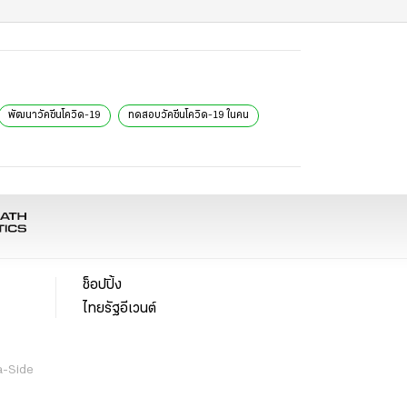
พัฒนาวัคซีนโควิด-19
ทดสอบวัคซีนโควิด-19 ในคน
ช็อปปิ้ง
ไทยรัฐอีเวนต์
a-Side