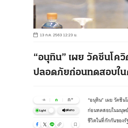
13 ก.ค. 2563 12:23 น.
“อนุทิน” เผย วัคซีนโคว
ปลอดภัยก่อนทดสอบใ
“อนุทิน” เผย วัคซีน
+
ก
ก
-ก
ก่อนทดสอบในมนุษย์ 
ฟังข่าว
Light
ชีวิตในที่กักกันของ