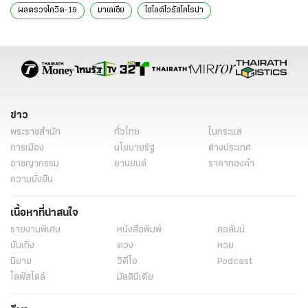
ผลตรวจโควิด-19
มาเลเซีย
ไฮไลต์ไวรัสโคโรน่า
ข่าว
พระราชสำนัก
ทั่วไทย
ในกระแส
การเมือง
นโยบายรัฐ
ต่างประเทศ
อาชญากรรม
ยานยนต์
ราคาทองคำ
ความยั่งยืน
เนื้อหาที่น่าสนใจ
รายงานพิเศษ
หนังสือพิมพ์
คอลัมน์
บันเทิง
ดวง
หวย
นิยาย
วิดีโอ
Podcast
ไลฟ์สไตล์
มัลติมีเดีย