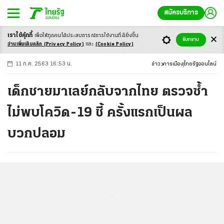
สมัครบริการ
เราใช้คุ้กกี้
เพื่อให้ทุกคนได้ประสบ
การณ์การใช้งานที่ดียิ่งขึ้น
+
ก
ก
-ก
รับทราบ
อ่านเพิ่มเติมคลิก
(Privacy Policy)
และ
(Cookie Policy)
11 ก.ค. 2563 16:53 น.
ข่าว
การเมือง
ไทยรัฐออนไลน์
เด็กชายมาเลย์กลับจากไทย ตรวจซ้ำ
ไม่พบโควิด-19 ชี้ ครั้งแรกเป็นผล
บวกปลอม
...