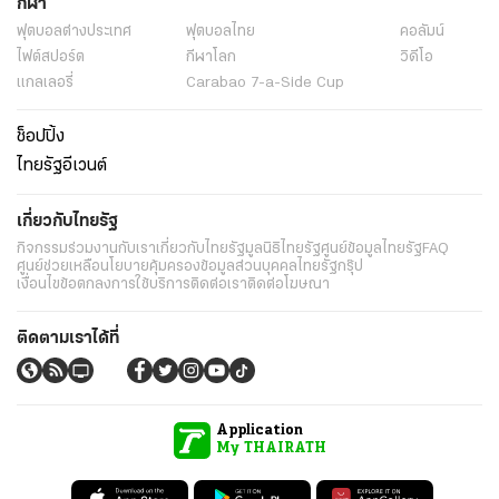
กีฬา
ฟุตบอลต่่างประเทศ
ฟุตบอลไทย
คอลัมน์
ไฟต์สปอร์ต
กีฬาโลก
วิดีโอ
แกลเลอรี่
Carabao 7-a-Side Cup
ช็อปปิ้ง
ไทยรัฐอีเวนต์
เกี่ยวกับไทยรัฐ
กิจกรรม
ร่วมงานกับเรา
เกี่ยวกับไทยรัฐ
มูลนิธิไทยรัฐ
ศูนย์ข้อมูลไทยรัฐ
FAQ
ศูนย์ช่วยเหลือ
นโยบายคุ้มครองข้อมูลส่วนบุคคลไทยรัฐกรุ๊ป
เงื่อนไขข้อตกลงการใช้บริการ
ติดต่อเรา
ติดต่อโฆษณา
ติดตามเราได้ที่
Application
My THAIRATH