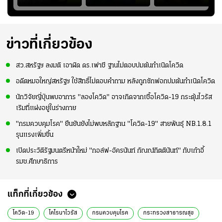
าก
บอลให้มัน เฮลั่นรับ
อย่างต่อเนื่อง พร้อม
โชค ทุกที่ทุกเวลา"
โชค ทุกที่ทุกเวลา"
พยายามลงสนามให้
ซื้อไปรษณียบัตรกี่ใบ?
มากขึ้น เพื่อเรียก
นำเงินไปทำอะไร?
ความมั่นใจ
ข่าวที่เกี่ยวข้อง
สว.สหรัฐฯ ลงมติ เอาผิด ดร.เฟาชี ฐานไม่ตอบปมต้นกำเนิดโควิด
อดีตหมอใหญ่สหรัฐฯ ใช้สิทธิ์ไม่ตอบคำถาม หลังถูกซักฟอกปมต้นกำเนิดโควิด
นักวิจัยญี่ปุ่นพบอาการ "ลองโควิด" อาจเกิดจากเชื้อโควิด-19 กระตุ้นไวรัส
เริมที่แฝงอยู่ในร่างกาย
"กรมควบคุมโรค" ยืนยันยังไม่พบหลักฐาน "โควิด-19" สายพันธุ์ NB.1.8.1
รุนแรงเพิ่มขึ้น
เปิดประวัติรัฐมนตรีหน้าใหม่ "กอล์ฟ-อัครนันท์ กัณณ์กิตตินันท์" กับเก้าอี้
รมช.ศึกษาธิการ
แท็กที่เกี่ยวข้อง
โควิด-19
โคโรนาไวรัส
กรมควบคุมโรค
กระทรวงสาธารณสุข