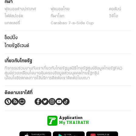
กีฬา
ฟุตบอลต่่างประเทศ
ฟุตบอลไทย
คอลัมน์
ไฟต์สปอร์ต
กีฬาโลก
วิดีโอ
แกลเลอรี่
Carabao 7-a-Side Cup
ช็อปปิ้ง
ไทยรัฐอีเวนต์
เกี่ยวกับไทยรัฐ
กิจกรรม
ร่วมงานกับเรา
เกี่ยวกับไทยรัฐ
มูลนิธิไทยรัฐ
ศูนย์ข้อมูลไทยรัฐ
FAQ
ศูนย์ช่วยเหลือ
นโยบายคุ้มครองข้อมูลส่วนบุคคลไทยรัฐกรุ๊ป
เงื่อนไขข้อตกลงการใช้บริการ
ติดต่อเรา
ติดต่อโฆษณา
ติดตามเราได้ที่
Application
My THAIRATH