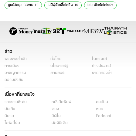
ศูนย์ข้อมูล COVID-19
ไม่มีผู้ติดเชื้อโควิด-19
ไฮไลต์ไวรัสโคโรน่า
ข่าว
พระราชสำนัก
ทั่วไทย
ในกระแส
การเมือง
นโยบายรัฐ
ต่างประเทศ
อาชญากรรม
ยานยนต์
ราคาทองคำ
ความยั่งยืน
เนื้อหาที่น่าสนใจ
รายงานพิเศษ
หนังสือพิมพ์
คอลัมน์
บันเทิง
ดวง
หวย
นิยาย
วิดีโอ
Podcast
ไลฟ์สไตล์
มัลติมีเดีย