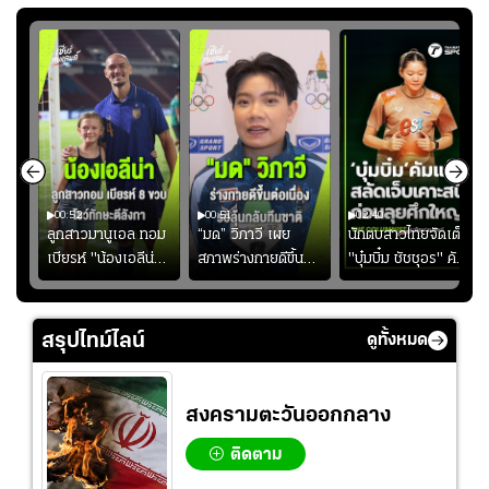
00:52
00:51
02:40
ชนะ
ลูกสาวมานูเอล ทอม
“มด” วิภาวี เผย
นักตบสาวไทยจัดเต็ม
ง
เบียรห์ "น้องเอลีน่า"
สภาพร่างกายดีขึ้น
"บุ๋มบิ๋ม ชัชชุอร" คัม
วัย 8 ขวบ โชว์ตี
อย่างต่อเนื่อง พร้อม
แบ็ก ศึก" SEA V
ลังกาสุดพริ้ว
พยายามลงสนามให้
CUP 2026" เลก
มากขึ้น เพื่อเรียก
สอง!!
สรุปไทม์ไลน์
ดูทั้งหมด
ความมั่นใจ
สงครามตะวันออกกลาง
ติดตาม