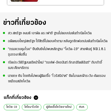
ข่าวที่เกี่ยวข้อง
สว.สหรัฐฯ ลงมติ เอาผิด ดร.เฟาชี ฐานไม่ตอบปมต้นกำเนิดโควิด
อดีตหมอใหญ่สหรัฐฯ ใช้สิทธิ์ไม่ตอบคำถาม หลังถูกซักฟอกปมต้นกำเนิดโควิด
"กรมควบคุมโรค" ยืนยันยังไม่พบหลักฐาน "โควิด-19" สายพันธุ์ NB.1.8.1
รุนแรงเพิ่มขึ้น
เปิดประวัติรัฐมนตรีหน้าใหม่ "กอล์ฟ-อัครนันท์ กัณณ์กิตตินันท์" กับเก้าอี้
รมช.ศึกษาธิการ
นายกฯ ยัน ไทยยังไม่พบผู้ติดเชื้อ “ไวรัสนิปาห์” ยึดโมเดลเฝ้าระวัง-คัดกรอง
เหมือนสมัยโควิด
แท็กที่เกี่ยวข้อง
โควิด-19
โคโรนาไวรัส
ผู้ติดเชื้อโควิดรายใหม่
ศบค.