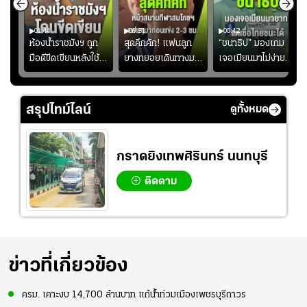
01:44
00:51
00:42
ซียน
ห้องน้ำราชมังฯ ถูก
สุดคึกคัก! แฟนลูก
“ชนาธิป” มองเกม
มือดีขีดเขียนหลังใช้
ยางทยอยเดินทางมา
เจอเมียนมาไม่ง่าย
งลุย
งานเพียงนัดเดียว
หน้าสนามกีฬา
ยอมรับเป็นงานยาก
้ม
สมาคมฟุตบอลฯ
สมโภชฯ กันอย่าง
สำหรับทีมชาติไทย
วอนแฟนบอลร่วมกัน
คึกคัก ก่อนเกมเริ่ม
แต่เชื่อมั่นศักยภาพ
สรุปไทม์ไลน์
ดูทั้งหมด
ดูแล
2-3 ชั่วโมง
ของทัพช้างศึก
กราดยิงเทพศิรินทร์ นนทบุรี
ติดตาม
ข่าวที่เกี่ยวข้อง
ครม. เคาะงบ 14,700 ล้านบาท แก้น้ำท่วมเมืองเพชรบุรีถาวร