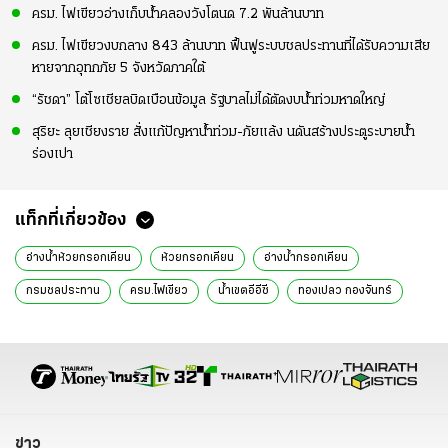
ครม. ไฟเขียวอ่างเก็บน้ำคลองวังโตนด 7.2 พันล้านบาท
ครม. ไฟเขียวงบกลาง 843 ล้านบาท ฟื้นฟูระบบชลประทานที่ได้รับความเสีย
หายจากอุทกภัย 5 จังหวัดภาคใต้
“รัชดา” โต้โซเชียลบิดเบือนข้อมูล รัฐบาลไม่ได้ตัดงบน้ำท่วมหาดใหญ่
สุริยะ ลุยเชียงราย สั่งแก้ปัญหาน้ำท่วม-ภัยแล้ง นดันสร้างประตูระบายน้ำ
ร่องเปา
แท็กที่เกี่ยวข้อง
อ่างน้ำห้วยกรอกเคียน
ห้วยกรอกเคียน
อ่างน้ำกรอกเคียน
กรมชลประทาน
ครม.ไฟเขียว
น้ำเขตอีอีซี
ทองเปลว กองจันทร์
ข่าวทั่วไป
ข่าว