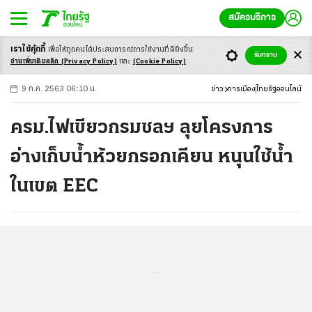
สมัครบริการ
เราใช้คุ้กกี้
เพื่อให้ทุกคนได้ประสบ
การณ์การใช้งานที่ดียิ่งขึ้น
+
ก
ก
-ก
รับทราบ
อ่านเพิ่มเติมคลิก
(Privacy Policy)
และ
(Cookie Policy)
9 ก.ค. 2563 06:10 น.
ข่าว
การเมือง
ไทยรัฐออนไลน์
ครม.ไฟเขียวกรมชลฯ ลุยโครงการ
อ่างเก็บน้ำห้วยกรอกเคียน หนุนใช้น้ำ
ในเขต EEC
...