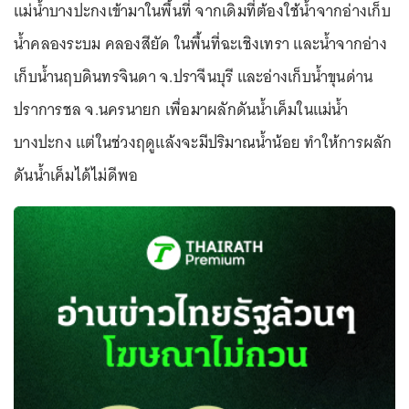
แม่น้ำบางปะกงเข้ามาในพื้นที่ จากเดิมที่ต้องใช้น้ำจากอ่างเก็บ
น้ำคลองระบม คลองสียัด ในพื้นที่ฉะเชิงเทรา และน้ำจากอ่าง
เก็บน้ำนฤบดินทรจินดา จ.ปราจีนบุรี และอ่างเก็บน้ำขุนด่าน
ปราการชล จ.นครนายก เพื่อมาผลักดันน้ำเค็มในแม่น้ำ
บางปะกง แต่ในช่วงฤดูแล้งจะมีปริมาณน้ำน้อย ทำให้การผลัก
ดันน้ำเค็มได้ไม่ดีพอ