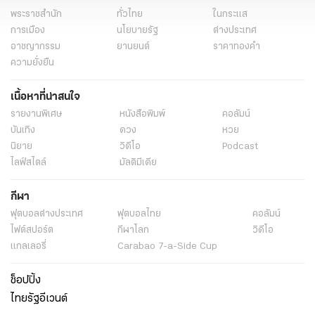
พระราชสำนัก
ทั่วไทย
ในกระแส
การเมือง
นโยบายรัฐ
ต่างประเทศ
อาชญากรรม
ยานยนต์
ราคาทองคำ
ความยั่งยืน
เนื้อหาที่น่าสนใจ
รายงานพิเศษ
หนังสือพิมพ์
คอลัมน์
บันเทิง
ดวง
หวย
นิยาย
วิดีโอ
Podcast
ไลฟ์สไตล์
มัลติมีเดีย
กีฬา
ฟุตบอลต่่างประเทศ
ฟุตบอลไทย
คอลัมน์
ไฟต์สปอร์ต
กีฬาโลก
วิดีโอ
แกลเลอรี่
Carabao 7-a-Side Cup
ช็อปปิ้ง
ไทยรัฐอีเวนต์