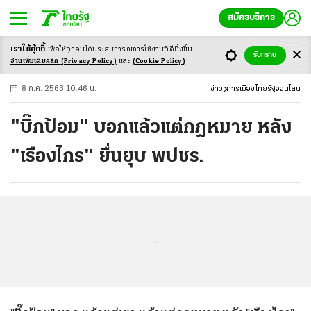
สมัครบริการ
เราใช้คุ้กกี้
เพื่อให้ทุกคนได้ประสบ
การณ์การใช้งานที่ดียิ่งขึ้น
+
ก
ก
-ก
รับทราบ
อ่านเพิ่มเติมคลิก
(Privacy Policy)
และ
(Cookie Policy)
8 ก.ค. 2563 10:46 น.
ข่าว
การเมือง
ไทยรัฐออนไลน์
"บิ๊กป้อม" บอกแล้วแต่กฎหมาย หลัง
"เรืองไกร" ยื่นยุบ พปชร.
...