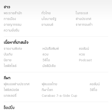
ข่าว
พระราชสำนัก
ทั่วไทย
ในกระแส
การเมือง
นโยบายรัฐ
ต่างประเทศ
อาชญากรรม
ยานยนต์
ราคาทองคำ
ความยั่งยืน
เนื้อหาที่น่าสนใจ
รายงานพิเศษ
หนังสือพิมพ์
คอลัมน์
บันเทิง
ดวง
หวย
นิยาย
วิดีโอ
Podcast
ไลฟ์สไตล์
มัลติมีเดีย
กีฬา
ฟุตบอลต่่างประเทศ
ฟุตบอลไทย
คอลัมน์
ไฟต์สปอร์ต
กีฬาโลก
วิดีโอ
แกลเลอรี่
Carabao 7-a-Side Cup
ช็อปปิ้ง