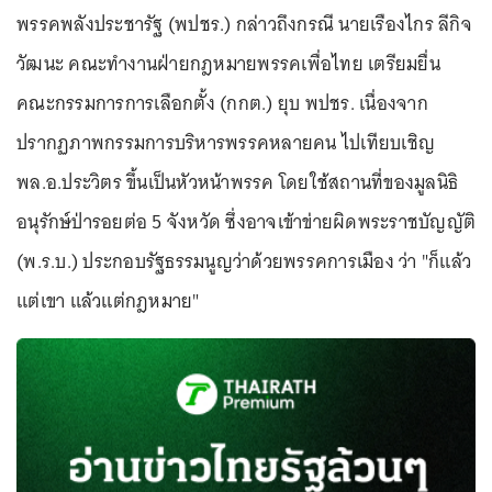
พรรคพลังประชารัฐ (พปชร.) กล่าวถึงกรณี นายเรืองไกร ลีกิจ
วัฒนะ คณะทำงานฝ่ายกฎหมายพรรคเพื่อไทย เตรียมยื่น
คณะกรรมการการเลือกตั้ง (กกต.) ยุบ พปชร. เนื่องจาก
ปรากฏภาพกรรมการบริหารพรรคหลายคน ไปเทียบเชิญ
พล.อ.ประวิตร ขึ้นเป็นหัวหน้าพรรค โดยใช้สถานที่ของมูลนิธิ
อนุรักษ์ป่ารอยต่อ 5 จังหวัด ซึ่งอาจเข้าข่ายผิดพระราชบัญญัติ
(พ.ร.บ.) ประกอบรัฐธรรมนูญว่าด้วยพรรคการเมือง ว่า "ก็แล้ว
แต่เขา แล้วแต่กฎหมาย"