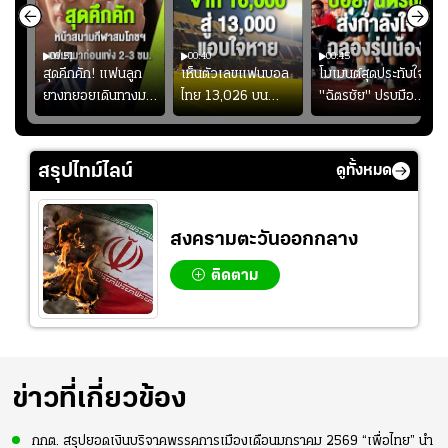
00:51
00:40
00:45
้ช
สุดคึกคัก! แฟนลูก
เห็นตัวเลขแฟนบอล
โมเมนต์สุดประทับใจ!
ม
ยางทยอยเดินทางมา
ไทย 13,026 บน
"ฉัตรชัย" ปรบมือ
า
หน้าสนามกีฬา
สกอร์บอร์ดแล้วแอบ
ฉลองประตูแรกให้
่สุด
สมโภชฯ กันอย่าง
ใจหาย น้อยกว่านัดที่
ดาวรุ่ง "เจะฮานาฟี"
คึกคัก ก่อนเกมเริ่ม
แล้วเจอมาเลเซียตั้ง
ในสีเสื้อช้างศึกชุด
สรุปไทม์ไลน์
ดูทั้งหมด
2-3 ชั่วโมง
อย่างเห็นได้ชัด
ใหญ่
สงครามตะวันออกกลาง
ติดตาม
ข่าวที่เกี่ยวข้อง
กกต. สรุปยอดเงินบริจาคพรรคการเมืองเดือนมกราคม 2569 “เพื่อไทย” นำ