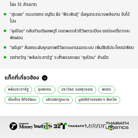
โด่ง 31 ล้านบาท
“สุรเดช” แนะนายกฯ อนุทิน ดึง “พีระพันธุ์” นั่งคุมกระทรวงพลังงาน จับไอ้
โม่ง
“ลุงป้อม” กลับบ้านเกิดลพบุรี บอกพอแล้วชีวิตการเมือง ขอท่องเที่ยวและ
พักผ่อน
"ตรีนุช" ลั่นยกระดับคุณภาพชีวิตแรงงานนอกระบบ เพิ่มสิทธิประโยชน์เพียบ
เขย่าขวัญ “พลังประชารัฐ” ระส่ำพรรคแตก “ลุงป้อม” ล้างมือ
แท็กที่เกี่ยวข้อง
พลังประชารัฐ
ยุบพปชร.
ประวิตร วงษ์สุวรรณ
พปชร.
เรืองไกร ลีกิจวัฒนะ
แล้วแต่กฎหมาย
มูลนิธิป่ารอยต่อ 5 จังหวัด
ข่าวทั่วไป