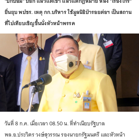
"บิ๊กป้อม" บอก แล้วแต่เขา แล้วแต่กฎหมาย หลัง "เรืองไกร"
ยื่นยุบ พปชร. เหตุ กก.บริหาร ใช้มูลนิธิป่ารอยต่อฯ เป็นสถาน
ที่ไปเทียบเชิญขึ้นนั่งหัวหน้าพรรค
วันที่ 8 ก.ค. เมื่อเวลา 08.50 น. ที่ทำเนียบรัฐบาล
พล.อ.ประวิตร วงษ์สุวรรณ รองนายกรัฐมนตรี และหัวหน้า