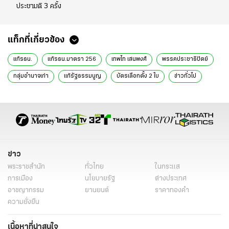
ประชามติ 3 ครั้ง
แท็กที่เกี่ยวข้อง
แก้รธน.
แก้รธน.มาตรา 256
เทพไท เสนพงศ์
พรรคประชาธิปัตย์
กลุ่มอำนาจเก่า
แก้รัฐธรรมนูญ
บัตรเลือกตั้ง 2 ใบ
ข่าวทั่วไป
ข่าว
พระราชสำนัก
ทั่วไทย
ในกระแส
การเมือง
นโยบายรัฐ
ต่างประเทศ
อาชญากรรม
ยานยนต์
ราคาทองคำ
ความยั่งยืน
เนื้อหาที่น่าสนใจ