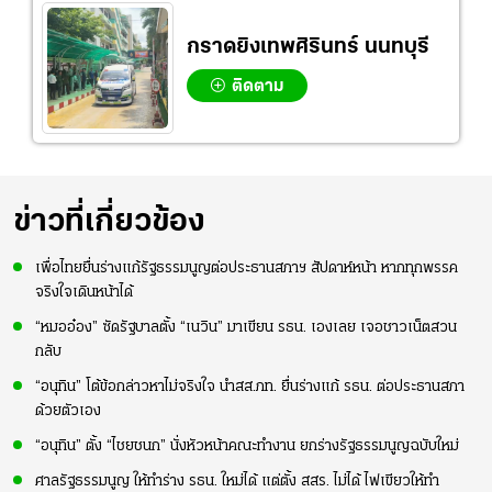
กราดยิงเทพศิรินทร์ นนทบุรี
ติดตาม
ข่าวที่เกี่ยวข้อง
เพื่อไทยยื่นร่างแก้รัฐธรรมนูญต่อประธานสภาฯ สัปดาห์หน้า หากทุกพรรค
จริงใจเดินหน้าได้
“หมออ๋อง” ซัดรัฐบาลตั้ง “เนวิน” มาเขียน รธน. เองเลย เจอชาวเน็ตสวน
กลับ
“อนุทิน” โต้ข้อกล่าวหาไม่จริงใจ นำสส.ภท. ยื่นร่างแก้ รธน. ต่อประธานสภา
ด้วยตัวเอง
“อนุทิน” ตั้ง “ไชยชนก” นั่งหัวหน้าคณะทำงาน ยกร่างรัฐธรรมนูญฉบับใหม่
ศาลรัฐธรรมนูญ ให้ทำร่าง รธน. ใหม่ได้ แต่ตั้ง สสร. ไม่ได้ ไฟเขียวให้ทำ