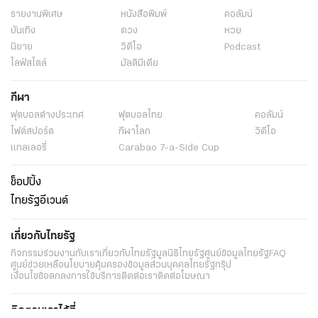
รายงานพิเศษ
หนังสือพิมพ์
คอลัมน์
บันเทิง
ดวง
หวย
นิยาย
วิดีโอ
Podcast
ไลฟ์สไตล์
มัลติมีเดีย
กีฬา
ฟุตบอลต่่างประเทศ
ฟุตบอลไทย
คอลัมน์
ไฟต์สปอร์ต
กีฬาโลก
วิดีโอ
แกลเลอรี่
Carabao 7-a-Side Cup
ช็อปปิ้ง
ไทยรัฐอีเวนต์
เกี่ยวกับไทยรัฐ
กิจกรรม
ร่วมงานกับเรา
เกี่ยวกับไทยรัฐ
มูลนิธิไทยรัฐ
ศูนย์ข้อมูลไทยรัฐ
FAQ
ศูนย์ช่วยเหลือ
นโยบายคุ้มครองข้อมูลส่วนบุคคลไทยรัฐกรุ๊ป
เงื่อนไขข้อตกลงการใช้บริการ
ติดต่อเรา
ติดต่อโฆษณา
ติดตามเราได้ที่