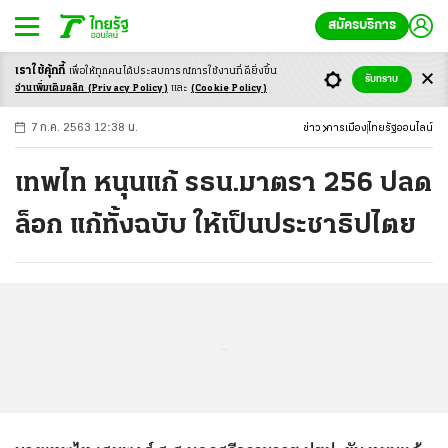
สมัครบริการ
เราใช้คุ้กกี้
เพื่อให้ทุกคนได้ประสบ
การณ์การใช้งานที่ดียิ่งขึ้น
+
ก
ก
-ก
รับทราบ
อ่านเพิ่มเติมคลิก
(Privacy Policy)
และ
(Cookie Policy)
7 ก.ค. 2563 12:38 น.
ข่าว
การเมือง
ไทยรัฐออนไลน์
เทพไท หนุนแก้ รธน.มาตรา 256 ปลด
ล็อก แก้ทั้งฉบับ ให้เป็นประชาธิปไตย
...