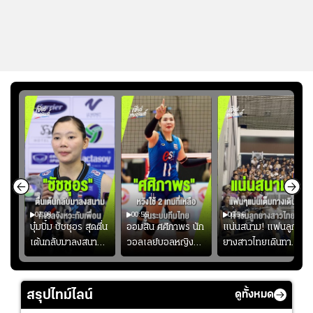
01:08
00:55
00:36
ก
บุ๋มบิ๋ม ชัชชุอร สุดตื่น
ออมสิน ศศิภาพร นัก
แน่นสนาม! แฟนลูก
เต้นกลับมาลงสนาม
วอลเลย์บอลหญิงทีม
ยางสาวไทยเดินทาง
ุ๋ม
ให้ทีมชาติ แอบกังวล
ชาติไทย หวังใช้ 2
เข้ามาเชียร์สาวไทย
ัง
จังหวะไม่เข้ากับเพื่อน
เกมที่เหลือ ปรับจู
อย่างคึกคัก เพื่อให้
ย
นระบบทีมก่อนลุยชิง
กำลังใจ ก่อนที่สาว
สรุปไทม์ไลน์
ดูทั้งหมด
แชมป์เอเชีย
ไทยจะคว้าชัย