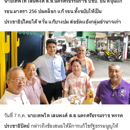
นายเทพไท เสนพงศ์ ส.ส.นครศรีธรรมราช ปชป. ยัน หนุนแก้
รธน.มาตรา 256 ปลดล็อก แก้ รธน.ทั้งฉบับให้เป็น
ประชาธิปไตยได้ หวั่น แก้บางปม ส่อขัดแย้งกลุ่มอำนาจเก่า
วันที่ 7 ก.ค.
นายเทพไท เสนพงศ์ ส.ส.นครศรีธรรมราช พรรค
ประชาธิปัตย์
กล่าวถึงข้อเสนอให้มีการแก้ไขรัฐธรรมนูญให้