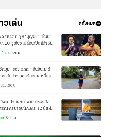
่าวเด่น
ดูทั้งหมด
ัด “เนวิน” คุย “บุญยิ่ง” เย็นนี้
ตา 10 งูเขียวเปลี่ยนเป็นสีน้ำเงิน
อไม่
เมือง
15:20 น.
อีกมุม "รอง ผกก." ยืนยันไม่ได้
กคอนักข่าว ยอมรับกอดเหวี่ยงจน
ฝ่ายล้ม
าน
15:20 น.
ดสระเกศฯ เผยภาพแรกหนังสือ
สรณ์ ครบรอบนักษัตร 12 ปีแห่ง
ณกาล "สมเด็จเกี่ยว"
ไทย
15:11 น.