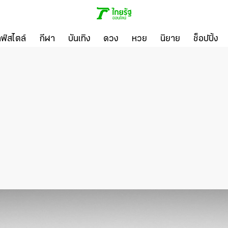
ลฟ์สไตล์
กีฬา
บันเทิง
ดวง
หวย
นิยาย
ช็อปปิ้ง