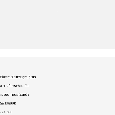
...
์รี่สแกนดิเนเวียถูกปฏิเสธ
อง อาจมีวาระซ่อนเร้น
ประชาชน-คณะก้าวหน้า
ิดพรรคสีส้ม
 -24 ธ.ค.