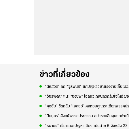
ข่าวที่เกี่ยวข้อง
“สหัสวัต” ถก “จุลพันธ์” แก้ปัญหาวีซ่าแรงงานเก็บเบอร
“วัชรพงศ์” แนะ “ยิ่งชีพ” ไอลอว์ กลับตัวกลับใจใหม่ ม
“ศุภชัย” ซัดกลับ “ไอลอว์” คอหอยลูกกระเดือกพรรค
“ปิยบุตร” ดึงสติพรรคประชาชน อย่าหลงลืมจุดก่อกำเน
“ธนาธร” เริ่มเเคมเปญหาเสียง เดินสาย 6 จังหวัด 23