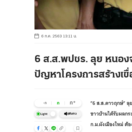
6 ก.ค. 2563 13:11 น.
6 ส.ส.พปชร. ลุย หนองจ
ปัญหาโครงการสร้างเขื่
”6 ส.ส.ดาวฤกษ์” ลุย
+
ก
ก
-ก
ชาวบ้านได้รับผลกระ
ฟังข่าว
Light
ก.ม.ผังเมืองใหม่ ต้อ