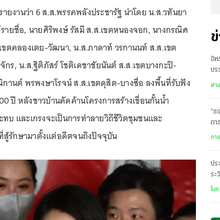
อข่าวรายงานว่า 6 ส.ส.พรรคพลังประชารัฐ นำโดย น.ส.วทันยา
ีรายชื่อ, นายศิริพงษ์ รัสมี ส.ส.เขตหนองจอก, นางกรณิศ
ข
.เขตคลองเตย-วัฒนา, น.ส.ภาดาท์ วรกานนท์ ส.ส.เขต
อิห
กร, น.ส.ฐิติภัสร์ โชติเดชาชัยนันต์ ส.ส.เขตบางกะปิ-
บรร
กานต์ พรพงษาโรจน์ ส.ส.เขตดุสิต-บางซื่อ ลงพื้นที่รับฟัง
ต่า
 ปี หลังชาวบ้านคัดค้านโครงการสร้างเขื่อนกั้นน้ำ
“ธร
ระทบ และเกรงจะเป็นการทำลายวิถีชีวิตชุมชนและ
การ
สู้รักษามาตั้งแต่อดีตจนถึงปัจจุบัน
การ
ประ
ระว
น้ำ
ในก