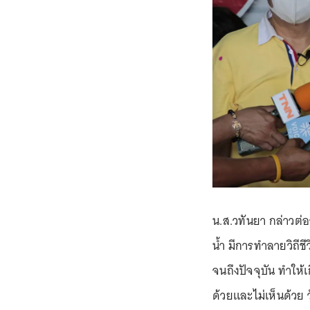
น.ส.วทันยา กล่าวต่
น้ำ มีการทำลายวิถีช
จนถึงปัจจุบัน ทำให้เ
ด้วยและไม่เห็นด้วย ว