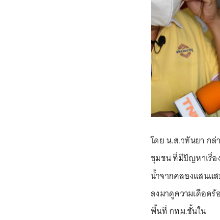
โดย น.ส.วทันยา กล่
ชุมชน ที่มีปัญหาเรื
น้ำจากคลองแสนแสบ 
ลงมาดูความเดือดร้
พื้นที่ กทม.ชั้นใน