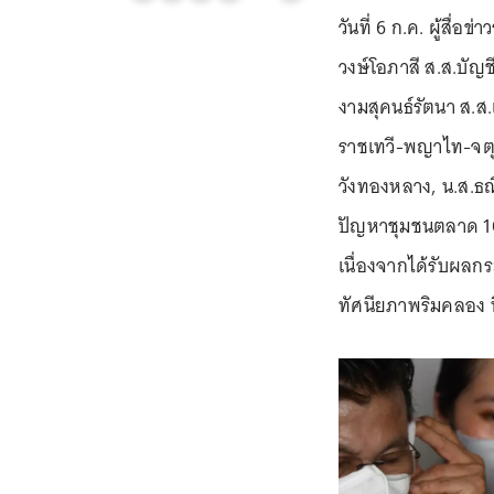
วันที่ 6 ก.ค. ผู้สื่
วงษ์โอภาสี ส.ส.บัญช
งามสุคนธ์รัตนา ส.ส
ราชเทวี-พญาไท-จตุจั
วังทองหลาง, น.ส.ธณิ
ปัญหาชุมชนตลาด 100
เนื่องจากได้รับผลก
ทัศนียภาพริมคลอง ที่