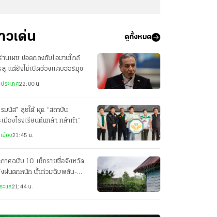
่าวเด่น
ดูทั้งหมด
ร่านเผย ข้อตกลงกับโอมานใกล้
ลุ แต่ยังไม่เปิดช่องแคบฮอร์มุซ
งประเทศ
22:00 น.
รมนัส” ลุยใต้ ผุด “สถาบัน
เมืองโรงเรียนต้นกล้า กล้าทำ”
เมือง
21:45 น.
กาศฉบับ 10 เช็กรายชื่อจังหวัด
ังฝนตกหนัก น้ำท่วมฉับพลัน-
ป่าหลาก 8-9 ส.ค.69
ระแส
21:44 น.