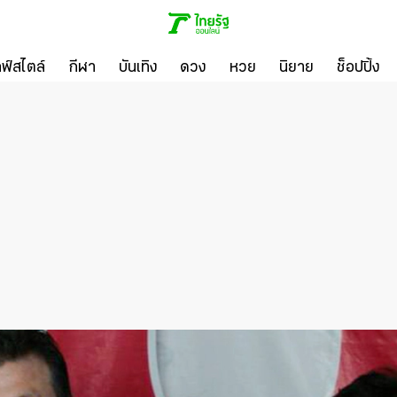
ลฟ์สไตล์
กีฬา
บันเทิง
ดวง
หวย
นิยาย
ช็อปปิ้ง