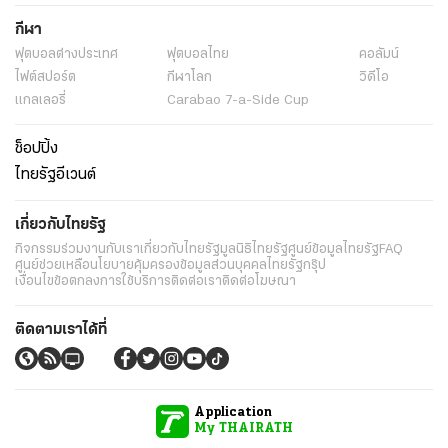
กีฬา
ฟุตบอลต่่างประเทศ
ฟุตบอลไทย
คอลัมน์
ไฟต์สปอร์ต
กีฬาโลก
วิดีโอ
แกลเลอรี่
Carabao 7-a-Side Cup
ช็อปปิ้ง
ไทยรัฐอีเวนต์
เกี่ยวกับไทยรัฐ
กิจกรรม
ร่วมงานกับเรา
เกี่ยวกับไทยรัฐ
มูลนิธิไทยรัฐ
ศูนย์ข้อมูลไทยรัฐ
FAQ
ศูนย์ช่วยเหลือ
นโยบายคุ้มครองข้อมูลส่วนบุคคลไทยรัฐกรุ๊ป
เงื่อนไขข้อตกลงการใช้บริการ
ติดต่อเรา
ติดต่อโฆษณา
ติดตามเราได้ที่
Application
My THAIRATH