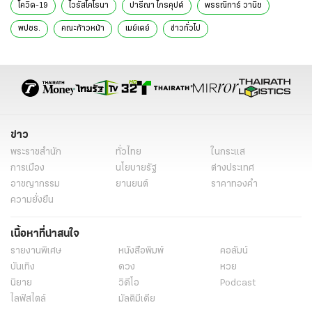
โควิด-19
ไวรัสโคโรนา
ปารีณา ไกรคุปต์
พรรณิการ์ วานิช
พปชร.
คณะก้าวหน้า
เมย์เดย์
ข่าวทั่วไป
ข่าว
พระราชสำนัก
ทั่วไทย
ในกระแส
การเมือง
นโยบายรัฐ
ต่างประเทศ
อาชญากรรม
ยานยนต์
ราคาทองคำ
ความยั่งยืน
เนื้อหาที่น่าสนใจ
รายงานพิเศษ
หนังสือพิมพ์
คอลัมน์
บันเทิง
ดวง
หวย
นิยาย
วิดีโอ
Podcast
ไลฟ์สไตล์
มัลติมีเดีย