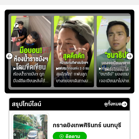
01:44
00:51
00:42
ซียน
ห้องน้ำราชมังฯ ถูก
สุดคึกคัก! แฟนลูก
“ชนาธิป” มองเกม
มือดีขีดเขียนหลังใช้
ยางทยอยเดินทางมา
เจอเมียนมาไม่ง่าย
งลุย
งานเพียงนัดเดียว
หน้าสนามกีฬา
ยอมรับเป็นงานยาก
้ม
สมาคมฟุตบอลฯ
สมโภชฯ กันอย่าง
สำหรับทีมชาติไทย
วอนแฟนบอลร่วมกัน
คึกคัก ก่อนเกมเริ่ม
แต่เชื่อมั่นศักยภาพ
สรุปไทม์ไลน์
ดูทั้งหมด
ดูแล
2-3 ชั่วโมง
ของทัพช้างศึก
กราดยิงเทพศิรินทร์ นนทบุรี
ติดตาม