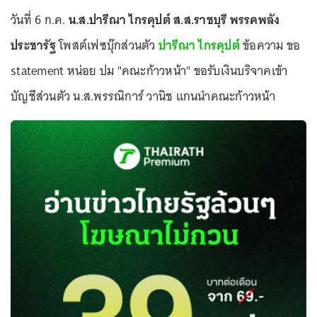
วันที่ 6 ก.ค.
น.ส.ปารีณา ไกรคุปต์ ส.ส.ราชบุรี พรรคพลัง
ประชารัฐ
โพสต์เฟซบุ๊กส่วนตัว
ปารีณา ไกรคุปต์
ข้อความ ขอ
statement หน่อย ปม "คณะก้าวหน้า" ขอรับเงินบริจาคเข้า
บัญชีส่วนตัว น.ส.พรรณิการ์ วานิช แกนนำคณะก้าวหน้า