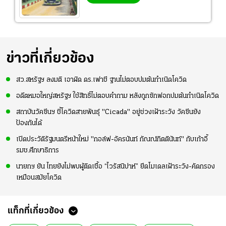
ข่าวที่เกี่ยวข้อง
สว.สหรัฐฯ ลงมติ เอาผิด ดร.เฟาชี ฐานไม่ตอบปมต้นกำเนิดโควิด
อดีตหมอใหญ่สหรัฐฯ ใช้สิทธิ์ไม่ตอบคำถาม หลังถูกซักฟอกปมต้นกำเนิดโควิด
สถาบันวัคซีนฯ ชี้โควิดสายพันธุ์ "Cicada" อยู่ช่วงเฝ้าระวัง วัคซีนยัง
ป้องกันได้
เปิดประวัติรัฐมนตรีหน้าใหม่ "กอล์ฟ-อัครนันท์ กัณณ์กิตตินันท์" กับเก้าอี้
รมช.ศึกษาธิการ
นายกฯ ยัน ไทยยังไม่พบผู้ติดเชื้อ “ไวรัสนิปาห์” ยึดโมเดลเฝ้าระวัง-คัดกรอง
เหมือนสมัยโควิด
แท็กที่เกี่ยวข้อง