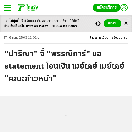
สมัครบริการ
เราใช้คุ้กกี้
เพื่อให้ทุกคนได้ประสบ
การณ์การใช้งานที่ดียิ่งขึ้น
+
ก
ก
-ก
รับทราบ
อ่านเพิ่มเติมคลิก
(Privacy Policy)
และ
(Cookie Policy)
6 ก.ค. 2563 11:01 น.
ข่าว
การเมือง
ไทยรัฐออนไลน์
"ปารีณา" จี้ "พรรณิการ์" ขอ
statement โอนเงิน เมย์เดย์ เมย์เดย์
"คณะก้าวหน้า"
...