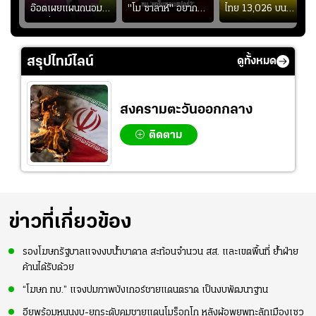
อ๊อตเผยแผนถนอม
"โม ซาลาห์" อยาก
ไทย 13,026 บน
ึ้น
“บุ๋มบิ๋ม” เพื่อรักษา
ย้ายซบ "แทร็บซอนส
สกอร์บอร์ดแล้วแอบ
ย
ร่างกายให้พร้อมที่สุด
ปอร์"
ใจหาย น้อยกว่านัดที่
ที่
แล้วเจอมาเลเซียตั้ง
สรุปไทม์ไลน์
ดูทั้งหมด
อย่างเห็นได้ชัด
สงครามตะวันออกกลาง
ติดตาม
ข่าวที่เกี่ยวข้อง
รองโฆษกรัฐบาลแจงงบน้ำบาดาล สะท้อนจำนวน สส. และเขตพื้นที่ ย้ำฝ่าย
ค้านได้รับด้วย
“โฆษก ทบ.” แจงปมภาพบังเกอร์ชายแดนตราด เป็นงบพัฒนาฐาน
อียูพร้อมหนุนงบ-ยกระดับคุมชายแดนโมร็อกโก หลังผู้อพยพทะลักเมืองเซว