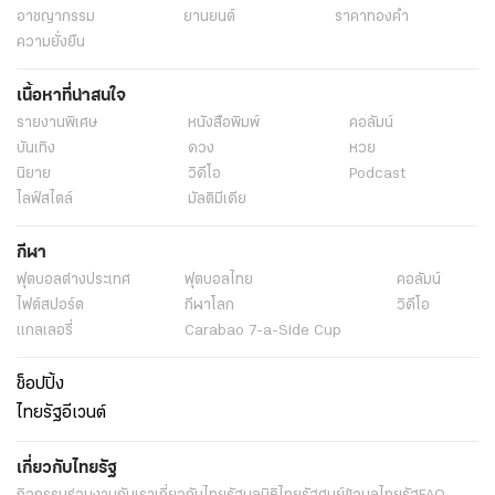
อาชญากรรม
ยานยนต์
ราคาทองคำ
ความยั่งยืน
เนื้อหาที่น่าสนใจ
รายงานพิเศษ
หนังสือพิมพ์
คอลัมน์
บันเทิง
ดวง
หวย
นิยาย
วิดีโอ
Podcast
ไลฟ์สไตล์
มัลติมีเดีย
กีฬา
ฟุตบอลต่่างประเทศ
ฟุตบอลไทย
คอลัมน์
ไฟต์สปอร์ต
กีฬาโลก
วิดีโอ
แกลเลอรี่
Carabao 7-a-Side Cup
ช็อปปิ้ง
ไทยรัฐอีเวนต์
เกี่ยวกับไทยรัฐ