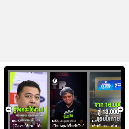
...
00:54
00:33
00:40
ร
รู้จังหวะใช้งาน! โค้ช
เปิดเหตุผลที่แท้จริงที่
เห็นตัวเลขแฟนบอล