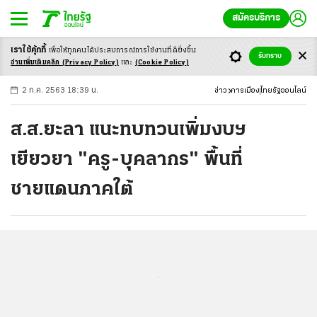
สมัครบริการ
เราใช้คุ้กกี้
เพื่อให้ทุกคนได้ประสบ
การณ์การใช้งานที่ดียิ่งขึ้น
+
ก
ก
-ก
รับทราบ
อ่านเพิ่มเติมคลิก
(Privacy Policy)
และ
(Cookie Policy)
2 ก.ค. 2563 18:39 น.
ข่าว
การเมือง
ไทยรัฐออนไลน์
ส.ส.ยะลา แนะทบทวนเพิ่มงบฯ
เยียวยา "ครู-บุคลากร" พื้นที่
ชายแดนภาคใต้
...