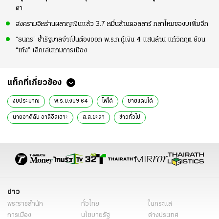
ตา
สงครามอิหร่านผลาญเงินแล้ว 3.7 หมื่นล้านดอลลาร์ กลาโหมของบเพิ่มอีก
“ธนกร” ย้ำรัฐบาลจำเป็นต้องออก พ.ร.ก.กู้เงิน 4 แสนล้าน แก้วิกฤต ย้อน
“เท้ง” เลิกเล่นเกมการเมือง
แท็กที่เกี่ยวข้อง
งบประมาณ
พ.ร.บ.งบฯ 64
ไฟใต้
ชายแดนใต้
นายอาดิลัน อาลีอีสเฮาะ
ส.ส.ยะลา
ข่าวทั่วไป
ข่าว
พระราชสำนัก
ทั่วไทย
ในกระแส
การเมือง
นโยบายรัฐ
ต่างประเทศ