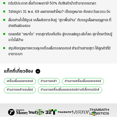
ทรัมป์ประกาศ ตั้งกำแพงภาษี 50% กับสินค้านำเข้าจากแคนาดา
วิสาขบูชา 31 พ.ค. 69 งดขายเหล้าไหม? เช็กกฎหมาย-ข้อยกเว้นควรระวัง
ดื่มอย่างไรให้ชูรส เคล็ดลับการจับคู่ “สุราพื้นบ้าน” กับเมนูเด็ดตามฤดูกาล ที่
สายกินต้องลอง
ถอดรหัส “เหมาไถ” จากสุราท้องถิ่นจีน สู่แบรนด์หรูระดับโลก สุราไทยเรียนรู้
อะไรได้บ้าง
สรุปข้อกฎหมายควบคุมเครื่องดื่มแอลกอฮอล์ ห้ามร้านขายสุรา ให้ลูกค้าที่มี
อาการเมา
แท็กที่เกี่ยวข้อง
เครื่องดื่มแอลกอฮอล์
ห้ามขายเหล้า
ห้ามขายเครื่องดื่มแอลกอฮอล์
ห้ามขายเหล้าออนไลน์
ห้ามขายเครื่องดื่มแอลกอฮอล์ทางอิเล็กทรอนิกส์
คณะกรรมการนโยบายเครื่องดื่มแอลกอฮอล์แห่งชาติ