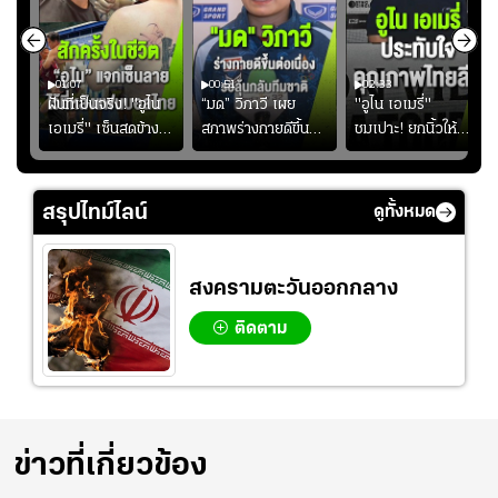
01:07
00:51
02:33
้อง
ฝันที่เป็นจริง! "อูไน
“มด” วิภาวี เผย
"อูไน เอเมรี่"
เอเมรี่" เซ็นสดข้าง
สภาพร่างกายดีขึ้น
ชมเปาะ! ยกนิ้วให้
รอยสักบนแผ่นหลัง
อย่างต่อเนื่อง พร้อม
แท็กติกบีจี แฮปปี้
ู่ใน
"คุณเต๊ะ" แฟนพันธุ์
พยายามลงสนามให้
สุดๆ กับการเยือนไทย
แท้วิลล่า นาน 33 ปี
มากขึ้น เพื่อเรียก
สรุปไทม์ไลน์
ดูทั้งหมด
ความมั่นใจ
สงครามตะวันออกกลาง
ติดตาม
ข่าวที่เกี่ยวข้อง