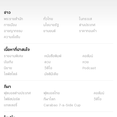
ข่าว
พระราชสำนัก
ทั่วไทย
ในกระแส
การเมือง
นโยบายรัฐ
ต่างประเทศ
อาชญากรรม
ยานยนต์
ราคาทองคำ
ความยั่งยืน
เนื้อหาที่น่าสนใจ
รายงานพิเศษ
หนังสือพิมพ์
คอลัมน์
บันเทิง
ดวง
หวย
นิยาย
วิดีโอ
Podcast
ไลฟ์สไตล์
มัลติมีเดีย
กีฬา
ฟุตบอลต่่างประเทศ
ฟุตบอลไทย
คอลัมน์
ไฟต์สปอร์ต
กีฬาโลก
วิดีโอ
แกลเลอรี่
Carabao 7-a-Side Cup