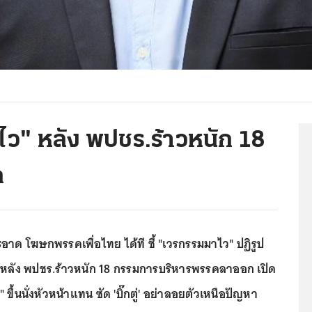
าไว" หลัง พปชร.ร้าวหนัก 18
ก
ะอาด โฆษกพรรคเพื่อไทย ได้ที ชี้ "เวรกรรมมาไว" ปฏิรูป
ริง หลัง พปชร.ร้าวหนัก 18 กรรมการบริหารพรรคลาออก เปิด
" ขึ้นนั่งหัวหน้าแทน ซัด 'บิ๊กตู่' อย่าลอยตัวเหนือปัญหา