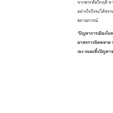
จากสารพัดวิกฤติ ห
อย่างไรถึงจะได้พรรค
สถานการณ์
"ปัญหาการเมืองใน
มาตรการผิดพลาด ขา
เอง จนละทิ้งปัญหา