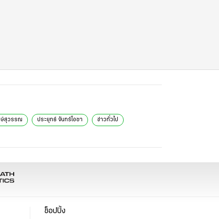
งษ์สุวรรณ
ประยุทธ์ จันทร์โอชา
ข่าวทั่วไป
ช็อปปิ้ง