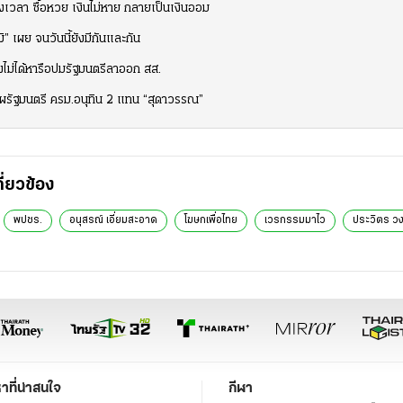
ถึงเวลา ซื้อหวย เงินไม่หาย กลายเป็นเงินออม
 เผย จนวันนี้ยังมีกันและกัน
ังไม่ได้หารือปมรัฐมนตรีลาออก สส.
ดโผรัฐมนตรี ครม.อนุทิน 2 แทน “สุดาวรรณ”
กี่ยวข้อง
พปชร.
อนุสรณ์ เอี่ยมสะอาด
โฆษกเพื่อไทย
เวรกรรมมาไว
ประวิตร ว
หาที่น่าสนใจ
กีฬา