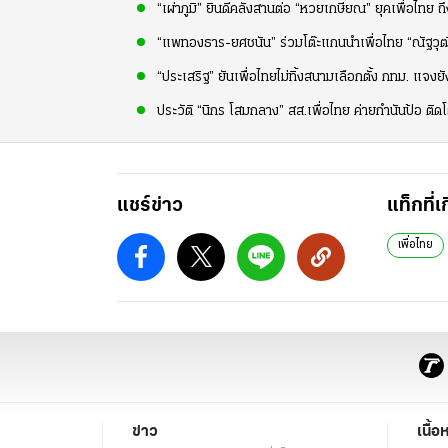
“เผ่าภูมิ” ยินดีคลังสานต่อ “หวยเกษียณ” ยุคเพื่อไทย 
“แพทองธาร-ยศชนัน” ร่วมโต๊ะแกนนำเพื่อไทย “ณัฐวุฒิ”
“ประเสริฐ” ยันเพื่อไทยไม่ทิ้งสนามเลือกตั้ง กทม. แจงย
ประวัติ “นิกร โสมกลาง” สส.เพื่อไทย ค่ายกำนันป้อ ติ
แชร์ข่าว
แท็กที่เ
เพื่อไทย
ข่าว
เนื้อ