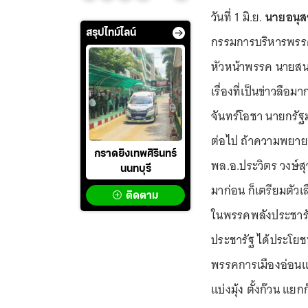
วันที่ 1 มิ.ย.
นายอนุส
สรุปไทม์ไลน์
กรรมการบริหารพรรค
หัวหน้าพรรค นายสนธิร
เรื่องที่เป็นข่าวลือม
จันทร์โอชา นายกรั
ต่อไป ถ้าความพยาย
กราดยิงเทพศิรินทร์
พล.อ.ประวิตร วงษ์สุ
นนทบุรี
มาก่อน ก็เตรียมตัว
ติดตาม
ในพรรคพลังประชารัฐ
ประชารัฐ ได้ประโย
พรรคการเมืองอ่อนแอ 
แบ่งมุ้ง ตั้งก๊วน แ