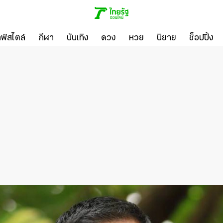
ลฟ์สไตล์
กีฬา
บันเทิง
ดวง
หวย
นิยาย
ช็อปปิ้ง