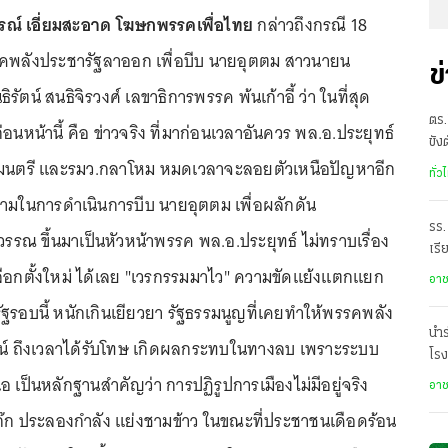
รณ์ เอี่ยมสะอาด โฆษกพรรคเพื่อไทย
กล่าวถึงกรณี 18
พลังประชารัฐลาออก เพื่อบีบ นายอุตตม สาวนายน
ข
ัตน์ สนธิจิรวงศ์ เลขาธิการพรรค พ้นเก้าอี้ ว่า ในที่สุด
ตร.
าก่อนหน้านี้ คือ ข่าวจริง ที่มาก่อนเวลาอันควร พล.อ.ประยุทธ์
ขัง
ฐมนตรี และรมว.กลาโหม หมดเวลาจะลอยตัวเหนือปัญหาอีก
อั
ทั่ว
ามในการดำเนินการบีบ นายอุตตม เพื่อผลักดัน
รร.
วรรณ ขึ้นมาเป็นหัวหน้าพรรค พล.อ.ประยุทธ์ ไม่ทราบเรื่อง
เรี
เลือกตั้งใหม่ ได้เลย "เวรกรรมมาไว" ความขัดแย้งแตกแยก
ราด
อา
รอบนี้ หนักเกินเยียวยา รัฐธรรมนูญที่เคยทำให้พรรคพลัง
นำร
ชน์ ถึงเวลาได้รับโทษ เกิดผลกระทบในทางลบ เพราะระบบ
โรง
เป็นหลักฐานสำคัญว่า การปฏิรูปการเมืองไม่มีอยู่จริง
อา
ยกก๊ก ประลองกำลัง แย่งชามข้าว ในขณะที่ประชาชนเดือดร้อน