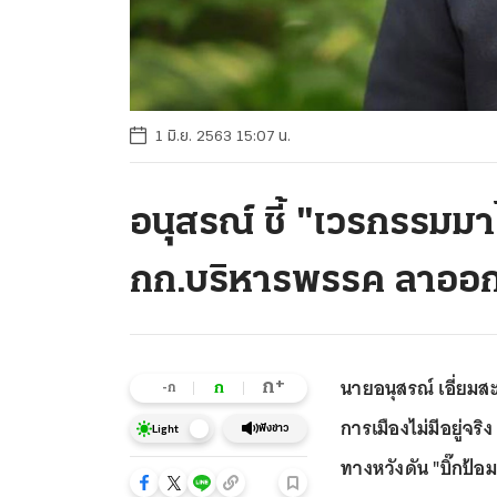
1 มิ.ย. 2563 15:07 น.
อนุสรณ์ ชี้ "เวรกรรมม
กก.บริหารพรรค ลาออ
นายอนุสรณ์ เอี่ยมส
+
ก
ก
-ก
การเมืองไม่มีอยู่จ
ฟังข่าว
Light
ทางหวังดัน "บิ๊กป้อม