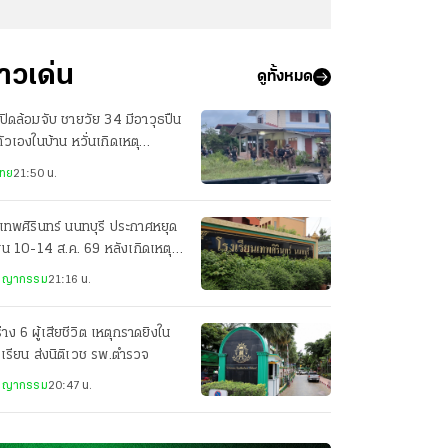
่าวเด่น
ดูทั้งหมด
ปิดล้อมจับ ชายวัย 34 มีอาวุธปืน
ตัวเองในบ้าน หวั่นเกิดเหตุ
นตราย
ไทย
21:50 น.
เทพศิรินทร์ นนทบุรี ประกาศหยุด
ยน 10-14 ส.ค. 69 หลังเกิดเหตุก
ยิง
ชญากรรม
21:16 น.
่าง 6 ผู้เสียชีวิต เหตุกราดยิงใน
เรียน ส่งนิติเวช รพ.ตำรวจ
ชญากรรม
20:47 น.