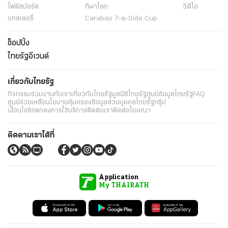
ไฟต์สปอร์ต
กีฬาโลก
วิดีโอ
แกลเลอรี่
Carabao 7-a-Side Cup
ช็อปปิ้ง
ไทยรัฐอีเวนต์
เกี่ยวกับไทยรัฐ
กิจกรรม
ร่วมงานกับเรา
เกี่ยวกับไทยรัฐ
มูลนิธิไทยรัฐ
ศูนย์ข้อมูลไทยรัฐ
FAQ
ศูนย์ช่วยเหลือ
นโยบายคุ้มครองข้อมูลส่วนบุคคลไทยรัฐกรุ๊ป
เงื่อนไขข้อตกลงการใช้บริการ
ติดต่อเรา
ติดต่อโฆษณา
ติดตามเราได้ที่
Application
My THAIRATH