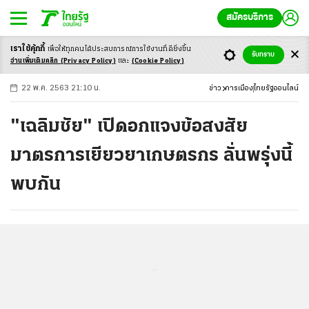
สมัครบริการ
เราใช้คุ้กกี้
เพื่อให้ทุกคนได้ประสบ
การณ์การใช้งานที่ดียิ่งขึ้น
+
ก
ก
-ก
รับทราบ
อ่านเพิ่มเติมคลิก
(Privacy Policy)
และ
(Cookie Policy)
22 พ.ค. 2563 21:10 น.
ข่าว
การเมือง
ไทยรัฐออนไลน์
"เฉลิมชัย" เปิดอกแจงข้อสงสัย
มาตรการเยียวยาเกษตรกร ลั่นพรุ่งนี้
พบกัน
...