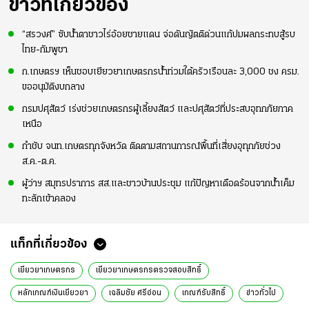
ข่าวที่เกี่ยวข้อง
“สรวงศ์” ซับน้ำตาชาวไร่อ้อยชายแดน จ่อดันญัตติด่วนแก้ปมผลกระทบสู้รบ
ไทย-กัมพูชา
ก.เกษตรฯ เห็นชอบเยียวยาเกษตรกรน้ำท่วมใต้ครัวเรือนละ 3,000 ชง ครม.
ขออนุมัติงบกลาง
กรมปศุสัตว์ เร่งช่วยเกษตรกรผู้เลี้ยงสัตว์ และปศุสัตว์ที่ประสบอุทกภัยภาค
เหนือ
กำชับ จนท.เกษตรทุกจังหวัด ติดตามสถานการณ์พื้นที่เสี่ยงอุทุกภัยช่วง
ส.ค.-ต.ค.
ผู้ว่าฯ สมุทรปราการ สส.และชาวบ้านประชุม แก้ปัญหาเดือดร้อนจากน้ำเค็ม
ทะลักเข้าคลอง
แท็กที่เกี่ยวข้อง
เยียวยาเกษตรกร
เยียวยาเกษตรกรตรวจสอบสิทธิ์
หลักเกณฑ์เงินเยียวยา
เฉลิมชัย ศรีอ่อน
เกณฑ์รับสิทธิ์
ข่าวทั่วไป