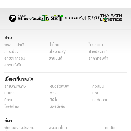
ข่าว
พระราชสำนัก
ทั่วไทย
ในกระแส
การเมือง
นโยบายรัฐ
ต่างประเทศ
อาชญากรรม
ยานยนต์
ราคาทองคำ
ความยั่งยืน
เนื้อหาที่น่าสนใจ
รายงานพิเศษ
หนังสือพิมพ์
คอลัมน์
บันเทิง
ดวง
หวย
นิยาย
วิดีโอ
Podcast
ไลฟ์สไตล์
มัลติมีเดีย
กีฬา
ฟุตบอลต่่างประเทศ
ฟุตบอลไทย
คอลัมน์