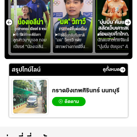
00:52
00:51
02:40
ชนะ
ลูกสาวมานูเอล ทอม
“มด” วิภาวี เผย
นักตบสาวไทยจัดเต็ม
ง
เบียรห์ "น้องเอลีน่า"
สภาพร่างกายดีขึ้น
"บุ๋มบิ๋ม ชัชชุอร" คัม
วัย 8 ขวบ โชว์ตี
อย่างต่อเนื่อง พร้อม
แบ็ก ศึก" SEA V
ลังกาสุดพริ้ว
พยายามลงสนามให้
CUP 2026" เลก
มากขึ้น เพื่อเรียก
สอง!!
สรุปไทม์ไลน์
ดูทั้งหมด
ความมั่นใจ
กราดยิงเทพศิรินทร์ นนทบุรี
ติดตาม