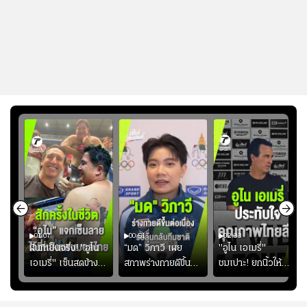
01:07
00:51
02:33
้อง
ฝันที่เป็นจริง! "อูไน
“มด” วิภาวี เผย
"อูไน เอเมรี่"
เอเมรี่" เซ็นสดข้าง
สภาพร่างกายดีขึ้น
ชมเปาะ! ยกนิ้วให้
รอยสักบนแผ่นหลัง
อย่างต่อเนื่อง พร้อม
แท็กติกบีจี แฮปปี้
ู่ใน
"คุณเต๊ะ" แฟนพันธุ์
พยายามลงสนามให้
สุดๆ กับการเยือนไทย