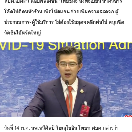
ศบค.เปิดตัว แอปพลิเคชัน "ไทยชนะ"ลงทะเบียน นำคิวอาร์
โค้ดไปติดหน้าร้าน เพื่อให้สแกน ช่วยเพิ่มความสะดวก ผู้
ประกอบการ-ผู้ใช้บริการ ไม่ต้องใช้สมุดจดอีกต่อไป หนุนฉีด
วัคซีนไข้หวัดใหญ่
วันที่ 14 พ.ค.
นพ.ทวีศิลป์ วิษณุโยธิน โฆษก ศบค.
กล่าวว่า