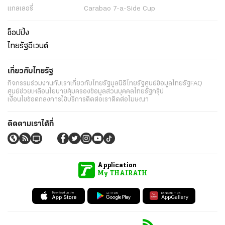
แกลเลอรี่
Carabao 7-a-Side Cup
ช็อปปิ้ง
ไทยรัฐอีเวนต์
เกี่ยวกับไทยรัฐ
กิจกรรม
ร่วมงานกับเรา
เกี่ยวกับไทยรัฐ
มูลนิธิไทยรัฐ
ศูนย์ข้อมูลไทยรัฐ
FAQ
ศูนย์ช่วยเหลือ
นโยบายคุ้มครองข้อมูลส่วนบุคคลไทยรัฐกรุ๊ป
เงื่อนไขข้อตกลงการใช้บริการ
ติดต่อเรา
ติดต่อโฆษณา
ติดตามเราได้ที่
Application
My THAIRATH