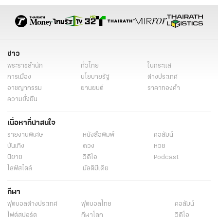
ข่าว
พระราชสำนัก
ทั่วไทย
ในกระแส
การเมือง
นโยบายรัฐ
ต่างประเทศ
อาชญากรรม
ยานยนต์
ราคาทองคำ
ความยั่งยืน
เนื้อหาที่น่าสนใจ
รายงานพิเศษ
หนังสือพิมพ์
คอลัมน์
บันเทิง
ดวง
หวย
นิยาย
วิดีโอ
Podcast
ไลฟ์สไตล์
มัลติมีเดีย
กีฬา
ฟุตบอลต่่างประเทศ
ฟุตบอลไทย
คอลัมน์
ไฟต์สปอร์ต
กีฬาโลก
วิดีโอ