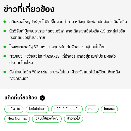
แท้วิลล่า นาน 33 ปี
มากขึ้น เพื่อเรียก
ความมั่นใจ
ข่าวที่เกี่ยวข้อง
อดีตหมอใหญ่สหรัฐฯ ใช้สิทธิ์ไม่ตอบคำถาม หลังถูกซักฟอกปมต้นกำเนิดโควิด
นักวิจัยญี่ปุ่นพบอาการ "ลองโควิด" อาจเกิดจากเชื้อโควิด-19 กระตุ้นไวรัส
เริมที่แฝงอยู่ในร่างกาย
โรงพยาบาลรัฐ 62 แห่ง ขาดทุนหนัก ดันจัดสรรงบผู้ป่วยในใหม่
"หมอยง" ไขข้อสงสัย "โควิด-19" ที่กำลังระบาดอยู่ที่สิงคโปร์ มีผลต่อ
ประเทศไทยไหม
ยังไม่พบโควิด "Cicada" ระบาดในไทย เฝ้าระวังแนวโน้มผู้ป่วยเพิ่มหลัง
"สงกรานต์"
แท็กที่เกี่ยวข้อง
โควิด-19
ไวรัสโคโรนา
ทวีศิลป์ วิษณุโยธิน
ศบค.
ไทยชนะ
New Normal
วัคซีนไข้หวัดใหญ่
ข่าวทั่วไป