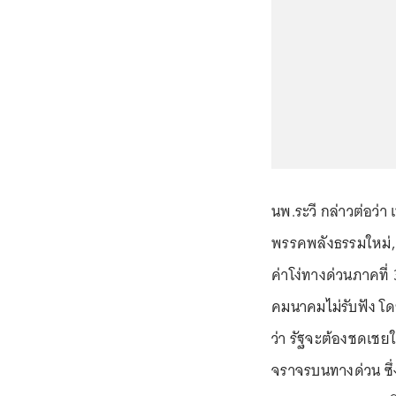
นพ.ระวี กล่าวต่อว่า 
พรรคพลังธรรมใหม่, ส
ค่าโง่ทางด่วนภาคที่ 
คมนาคมไม่รับฟัง โดย
ว่า รัฐจะต้องชดเช
จราจรบนทางด่วน ซึ่