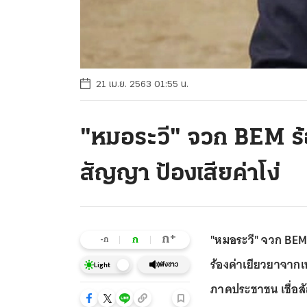
21 เม.ย. 2563 01:55 น.
"หมอระวี" จวก BEM ร้
สัญญา ป้องเสียค่าโง่
"หมอระวี" จวก BEM 
+
ก
ก
-ก
ร้องค่าเยียวยาจากเ
ฟังข่าว
Light
ภาคประชาชน เชื่อสั