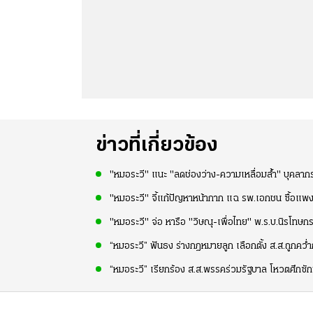
ข่าวที่เกี่ยวข้อง
"หมอระวี" แนะ "ลดช่องว่าง-ความเหลื่อมล้ำ" บุคลาก
"หมอระวี" จี้แก้ปัญหาหน้ากาก แฉ รพ.เอกชน ซื้อแพง
"หมอระวี" จ่อ หารือ "วิษณุ-เพื่อไทย" พ.ร.บ.นิรโทษก
“หมอระวี” ฟันธง ร่างกฎหมายลูก เลือกตั้ง ส.ส.ถูกคว
“หมอระวี” เรียกร้อง ส.ส.พรรคร่วมรัฐบาล โหวตศึก