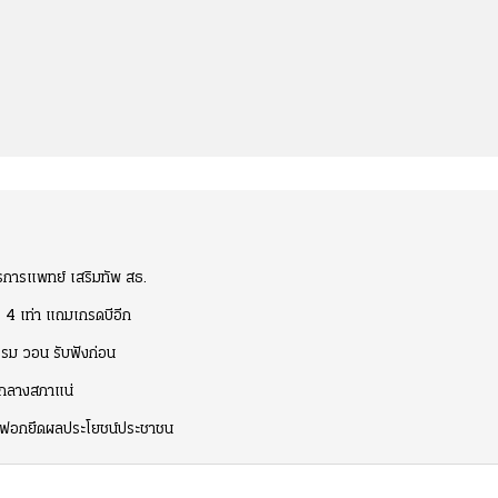
รการแพทย์ เสริมทัพ สธ.
 4 เท่า แถมเกรดบีอีก
รรม วอน รับฟังก่อน
่ำกลางสภาแน่
ซักฟอกยึดผลประโยชน์ประชาชน