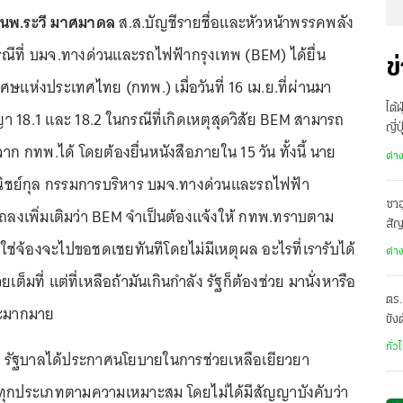
นพ.ระวี มาศมาดล
ส.ส.บัญชีรายชื่อและหัวหน้าพรรคพลัง
รณีที่ บมจ.ทางด่วนและรถไฟฟ้ากรุงเทพ (BEM) ได้ยื่น
ข
ศษแห่งประเทศไทย (กทพ.) เมื่อวันที่ 16 เม.ย.ที่ผ่านมา
ไต้
ญา 18.1 และ 18.2 ในกรณีที่เกิดเหตุสุดวิสัย BEM สามารถ
ญี่
ก กทพ.ได้ โดยต้องยื่นหนังสือภายใน 15 วัน ทั้งนี้ นาย
อพ
ต่า
วณิชย์กุล กรรมการบริหาร บมจ.ทางด่วนและรถไฟฟ้า
ซาอ
ถลงเพิ่มเติมว่า BEM จำเป็นต้องแจ้งให้ กทพ.ทราบตาม
สั
ใช่จ้องจะไปขอชดเชยทันทีโดยไม่มีเหตุผล อะไรที่เรารับได้
เดี
ต่า
ยเต็มที่ แต่ที่เหลือถ้ามันเกินกำลัง รัฐก็ต้องช่วย มานั่งหารือ
ตร.
แยะมากมาย
ขัง
อั
ทั่ว
่า รัฐบาลได้ประกาศนโยบายในการช่วยเหลือเยียวยา
ทุกประเภทตามความเหมาะสม โดยไม่ได้มีสัญญาบังคับว่า