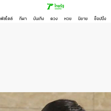
ลฟ์สไตล์
กีฬา
บันเทิง
ดวง
หวย
นิยาย
ช็อปปิ้ง