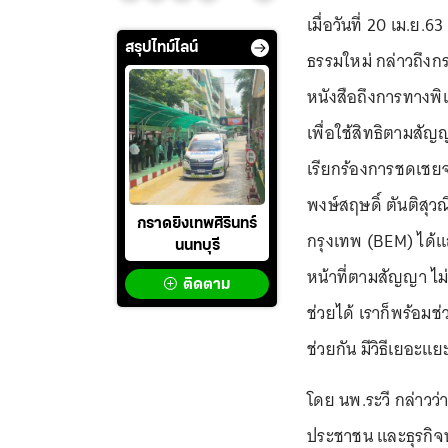
เมื่อวันที่ 20 เม.ย.63
สรุปไทม์ไลน์
ธรรมใหม่ กล่าวถึงก
หนังสือถึงการทางพิเ
เพื่อใช้สิทธิตามสัญ
เรียกร้องการชดเชยจา
พงษ์สฤษดิ์ ตันติสุ
กราดยิงเทพศิรินทร์
กรุงเทพ (BEM) ได้แ
นนทบุรี
หน้าที่ตามสัญญา ไม่
ติดตาม
ช่วยได้ เราก็พร้อมช่ว
ช่วยกัน มีวิธีเยอะ
โดย นพ.ระวี กล่าวว
ประชาชน และธุรกิจ