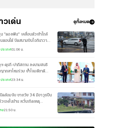
่าวเด่น
ดูทั้งหมด
ฝุ่น "ดอลฟิน" เคลื่อนตัวเข้าใกล้
ปุ่นตอนใต้ ปิดสนามบินโอกินาวา
ยพประชาชน-เจ็บ 3 ราย
งประเทศ
01:06 น.
ุฯ-ตุรกี-ปากีสถาน ลงนามสนธิ
ญญากลาโหมร่วม ย้ำโจมตีชาติ
ยวเท่ากับโจมตีทั้ง 3 ประเทศ
งประเทศ
23:34 น.
ปิดล้อมจับ ชายวัย 34 มีอาวุธปืน
ตัวเองในบ้าน หวั่นเกิดเหตุ
นตราย
ไทย
21:50 น.